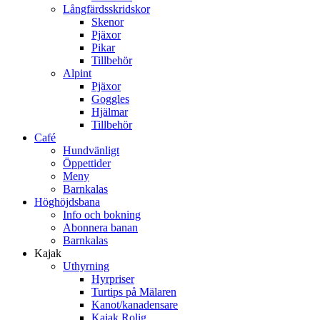
Långfärdsskridskor
Skenor
Pjäxor
Pikar
Tillbehör
Alpint
Pjäxor
Goggles
Hjälmar
Tillbehör
Café
Hundvänligt
Öppettider
Meny
Barnkalas
Höghöjdsbana
Info och bokning
Abonnera banan
Barnkalas
Kajak
Uthyrning
Hyrpriser
Turtips på Mälaren
Kanot/kanadensare
Kajak Rolig