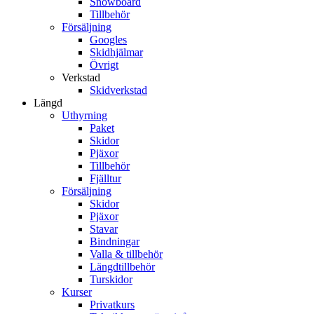
Snowboard
Tillbehör
Försäljning
Googles
Skidhjälmar
Övrigt
Verkstad
Skidverkstad
Längd
Uthyrning
Paket
Skidor
Pjäxor
Tillbehör
Fjälltur
Försäljning
Skidor
Pjäxor
Stavar
Bindningar
Valla & tillbehör
Längdtillbehör
Turskidor
Kurser
Privatkurs