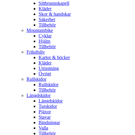
Sittbrunnskapell
Kläder
Skor & handskar
Säkerhet
Tillbehör
Mountainbike
Cyklar
Hjälm
Tillbehör
Friluftsliv
Kartor & böcker
Kläder
Utrustning
Övrigt
Rullskidor
Rullskidor
Tillbehör
Längdskidor
Längdskidor
Turskidor
Pjäxor
Stavar
Bindningar
Valla
Tillbehör