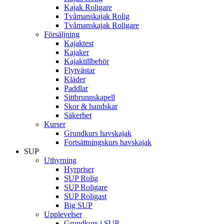
Kajak Roligare
Tvåmanskajak Rolig
Tvåmanskajak Roligare
Försäljning
Kajaktest
Kajaker
Kajaktillbehör
Flytvästar
Kläder
Paddlar
Sittbrunnskapell
Skor & handskar
Säkerhet
Kurser
Grundkurs havskajak
Fortsättningskurs havskajak
SUP
Uthyrning
Hyrpriser
SUP Rolig
SUP Roligare
SUP Roligast
Big SUP
Upplevelser
Grundkurs i SUP