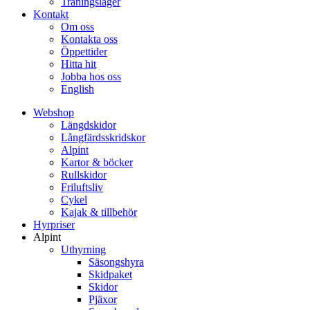
Träningsläger
Kontakt
Om oss
Kontakta oss
Öppettider
Hitta hit
Jobba hos oss
English
Webshop
Längdskidor
Långfärdsskridskor
Alpint
Kartor & böcker
Rullskidor
Friluftsliv
Cykel
Kajak & tillbehör
Hyrpriser
Alpint
Uthyrning
Säsongshyra
Skidpaket
Skidor
Pjäxor