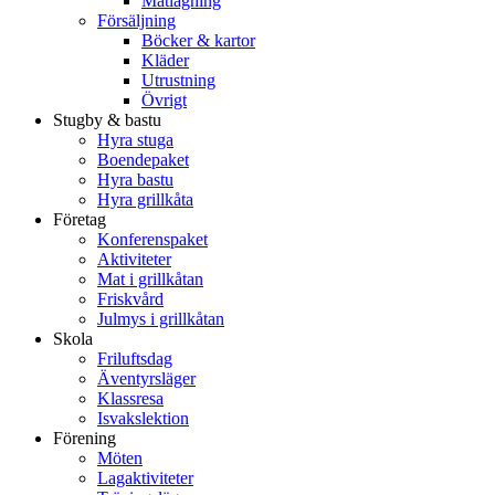
Matlagning
Försäljning
Böcker & kartor
Kläder
Utrustning
Övrigt
Stugby & bastu
Hyra stuga
Boendepaket
Hyra bastu
Hyra grillkåta
Företag
Konferenspaket
Aktiviteter
Mat i grillkåtan
Friskvård
Julmys i grillkåtan
Skola
Friluftsdag
Äventyrsläger
Klassresa
Isvakslektion
Förening
Möten
Lagaktiviteter