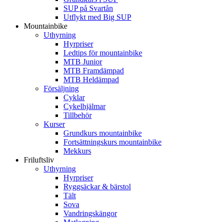
SUP på Svartån
Utflykt med Big SUP
Mountainbike
Uthyrning
Hyrpriser
Ledtips för mountainbike
MTB Junior
MTB Framdämpad
MTB Heldämpad
Försäljning
Cyklar
Cykelhjälmar
Tillbehör
Kurser
Grundkurs mountainbike
Fortsättningskurs mountainbike
Mekkurs
Friluftsliv
Uthyrning
Hyrpriser
Ryggsäckar & bärstol
Tält
Sova
Vandringskängor