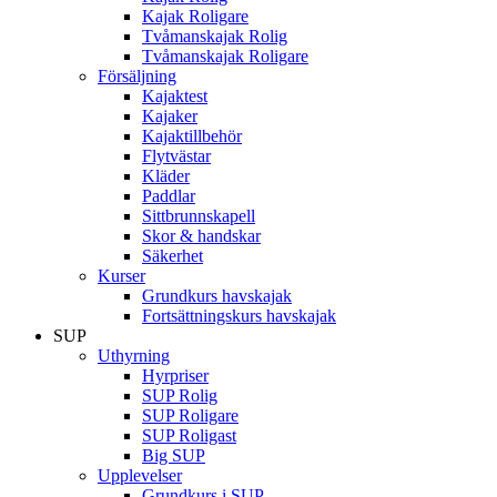
Kajak Roligare
Tvåmanskajak Rolig
Tvåmanskajak Roligare
Försäljning
Kajaktest
Kajaker
Kajaktillbehör
Flytvästar
Kläder
Paddlar
Sittbrunnskapell
Skor & handskar
Säkerhet
Kurser
Grundkurs havskajak
Fortsättningskurs havskajak
SUP
Uthyrning
Hyrpriser
SUP Rolig
SUP Roligare
SUP Roligast
Big SUP
Upplevelser
Grundkurs i SUP