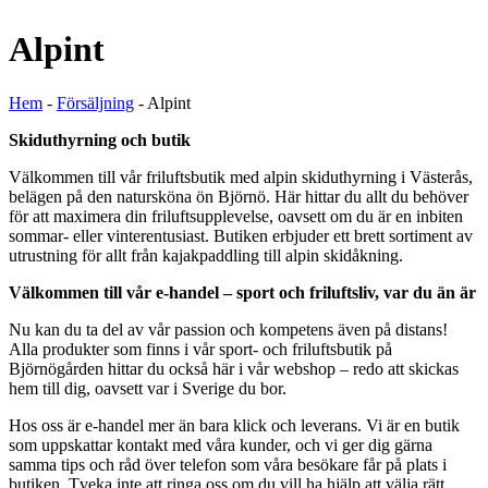
Alpint
Hem
-
Försäljning
-
Alpint
Skiduthyrning och butik
Välkommen till vår friluftsbutik med alpin skiduthyrning i Västerås,
belägen på den natursköna ön Björnö. Här hittar du allt du behöver
för att maximera din friluftsupplevelse, oavsett om du är en inbiten
sommar- eller vinterentusiast. Butiken erbjuder ett brett sortiment av
utrustning för allt från kajakpaddling till alpin skidåkning.
Välkommen till vår e-handel – sport och friluftsliv, var du än är
Nu kan du ta del av vår passion och kompetens även på distans!
Alla produkter som finns i vår sport- och friluftsbutik på
Björnögården hittar du också här i vår webshop – redo att skickas
hem till dig, oavsett var i Sverige du bor.
Hos oss är e-handel mer än bara klick och leverans. Vi är en butik
som uppskattar kontakt med våra kunder, och vi ger dig gärna
samma tips och råd över telefon som våra besökare får på plats i
butiken. Tveka inte att ringa oss om du vill ha hjälp att välja rätt