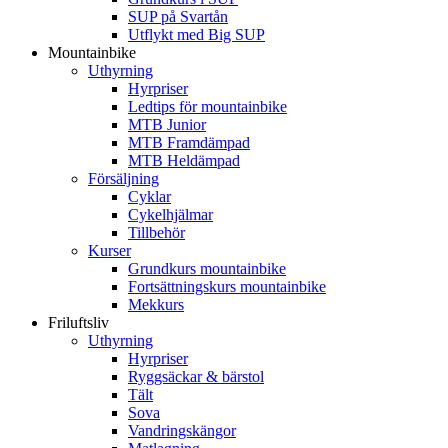
SUP på Svartån
Utflykt med Big SUP
Mountainbike
Uthyrning
Hyrpriser
Ledtips för mountainbike
MTB Junior
MTB Framdämpad
MTB Heldämpad
Försäljning
Cyklar
Cykelhjälmar
Tillbehör
Kurser
Grundkurs mountainbike
Fortsättningskurs mountainbike
Mekkurs
Friluftsliv
Uthyrning
Hyrpriser
Ryggsäckar & bärstol
Tält
Sova
Vandringskängor