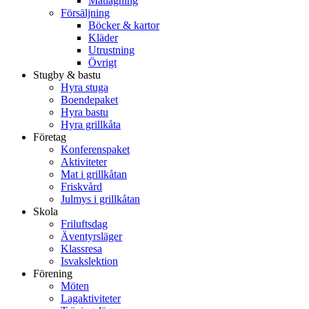
Matlagning
Försäljning
Böcker & kartor
Kläder
Utrustning
Övrigt
Stugby & bastu
Hyra stuga
Boendepaket
Hyra bastu
Hyra grillkåta
Företag
Konferenspaket
Aktiviteter
Mat i grillkåtan
Friskvård
Julmys i grillkåtan
Skola
Friluftsdag
Äventyrsläger
Klassresa
Isvakslektion
Förening
Möten
Lagaktiviteter