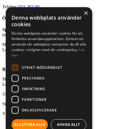
Telefon:
021-262 00
×
Denna webbplats använder
Öppettider
cookies
Sport- och friluftsbutik
Denna webbplats använder cookies för att
(reception stugby och bastu)
förbättra användarupplevelsen. Genom att
använda vår webbplats samtycker du till alla
Mån-fre, kl. 10.00-18.00
Lör-sön, kl. 10.00-16.00
cookies i enlighet med vår cookiepolicy.
Läs
mer
STRIKT NÖDVÄNDIGT
Björnögårdens café
PRESTANDA
Mån-fre, kl. 10.00-18.00
Lör-sön, kl. 10.00-18.00
INRIKTNING
© 2026 Aktivt Uteliv. All Rights Reserved
FUNKTIONER
Stad:
OKLASSIFICERADE
Västerås
ACCEPTERA ALLA
AVVISA ALLT