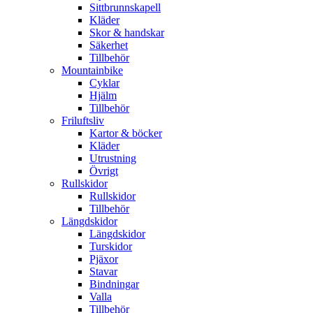
Sittbrunnskapell
Kläder
Skor & handskar
Säkerhet
Tillbehör
Mountainbike
Cyklar
Hjälm
Tillbehör
Friluftsliv
Kartor & böcker
Kläder
Utrustning
Övrigt
Rullskidor
Rullskidor
Tillbehör
Längdskidor
Längdskidor
Turskidor
Pjäxor
Stavar
Bindningar
Valla
Tillbehör