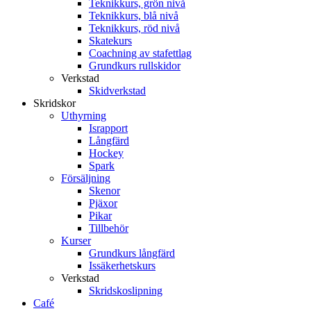
Teknikkurs, grön nivå
Teknikkurs, blå nivå
Teknikkurs, röd nivå
Skatekurs
Coachning av stafettlag
Grundkurs rullskidor
Verkstad
Skidverkstad
Skridskor
Uthyrning
Israpport
Långfärd
Hockey
Spark
Försäljning
Skenor
Pjäxor
Pikar
Tillbehör
Kurser
Grundkurs långfärd
Issäkerhetskurs
Verkstad
Skridskoslipning
Café