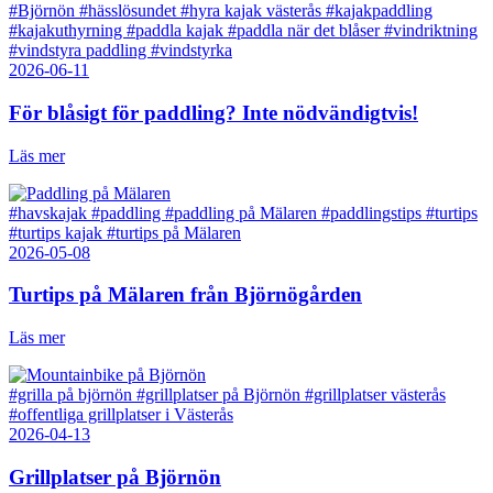
#Björnön
#hässlösundet
#hyra kajak västerås
#kajakpaddling
#kajakuthyrning
#paddla kajak
#paddla när det blåser
#vindriktning
#vindstyra paddling
#vindstyrka
2026-06-11
För blåsigt för paddling? Inte nödvändigtvis!
Läs mer
#havskajak
#paddling
#paddling på Mälaren
#paddlingstips
#turtips
#turtips kajak
#turtips på Mälaren
2026-05-08
Turtips på Mälaren från Björnögården
Läs mer
#grilla på björnön
#grillplatser på Björnön
#grillplatser västerås
#offentliga grillplatser i Västerås
2026-04-13
Grillplatser på Björnön