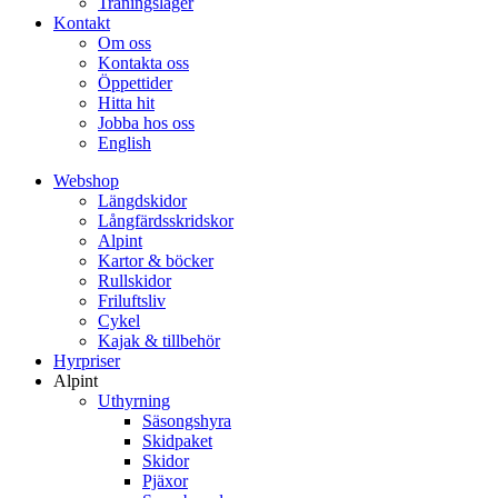
Träningsläger
Kontakt
Om oss
Kontakta oss
Öppettider
Hitta hit
Jobba hos oss
English
Webshop
Längdskidor
Långfärdsskridskor
Alpint
Kartor & böcker
Rullskidor
Friluftsliv
Cykel
Kajak & tillbehör
Hyrpriser
Alpint
Uthyrning
Säsongshyra
Skidpaket
Skidor
Pjäxor