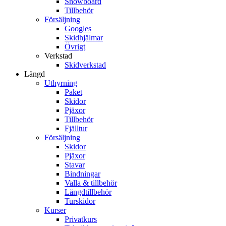
Snowboard
Tillbehör
Försäljning
Googles
Skidhjälmar
Övrigt
Verkstad
Skidverkstad
Längd
Uthyrning
Paket
Skidor
Pjäxor
Tillbehör
Fjälltur
Försäljning
Skidor
Pjäxor
Stavar
Bindningar
Valla & tillbehör
Längdtillbehör
Turskidor
Kurser
Privatkurs