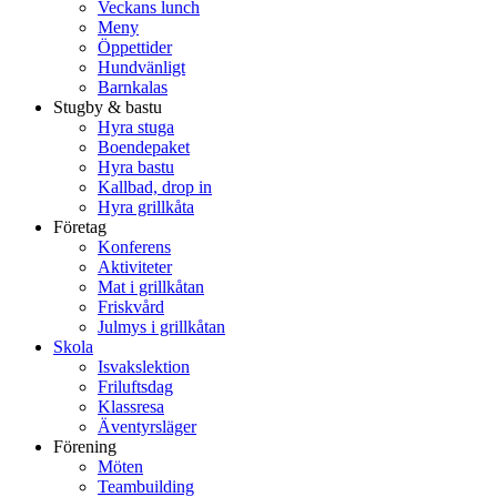
Veckans lunch
Meny
Öppettider
Hundvänligt
Barnkalas
Stugby & bastu
Hyra stuga
Boendepaket
Hyra bastu
Kallbad, drop in
Hyra grillkåta
Företag
Konferens
Aktiviteter
Mat i grillkåtan
Friskvård
Julmys i grillkåtan
Skola
Isvakslektion
Friluftsdag
Klassresa
Äventyrsläger
Förening
Möten
Teambuilding