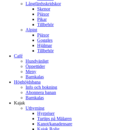
Långfärdsskridskor
Skenor
Pjäxor
Pikar
Tillbehör
Alpint
Pjäxor
Goggles
Hjälmar
Tillbehör
Café
Hundvänligt
Öppettider
Meny
Barnkalas
Höghöjdsbana
Info och bokning
Abonnera banan
Barnkalas
Kajak
Uthyrning
Hyrpriser
Turtips på Mälaren
Kanot/kanadensare
Kajak Rolig