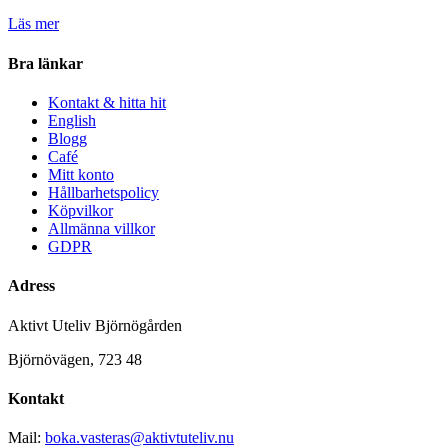
Läs mer
Bra länkar
Kontakt & hitta hit
English
Blogg
Café
Mitt konto
Hållbarhetspolicy
Köpvilkor
Allmänna villkor
GDPR
Adress
Aktivt Uteliv Björnögården
Björnövägen, 723 48
Kontakt
Mail:
boka.vasteras@aktivtuteliv.nu