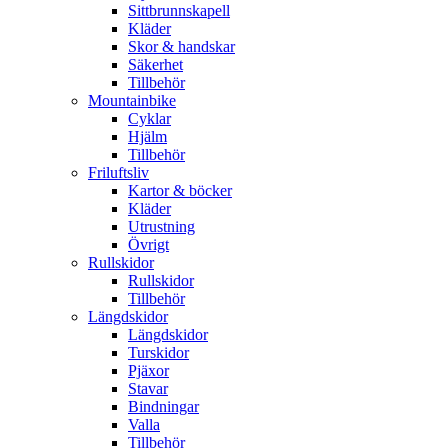
Sittbrunnskapell
Kläder
Skor & handskar
Säkerhet
Tillbehör
Mountainbike
Cyklar
Hjälm
Tillbehör
Friluftsliv
Kartor & böcker
Kläder
Utrustning
Övrigt
Rullskidor
Rullskidor
Tillbehör
Längdskidor
Längdskidor
Turskidor
Pjäxor
Stavar
Bindningar
Valla
Tillbehör