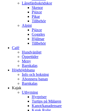
Långfärdsskridskor
Skenor
Pjäxor
Pikar
Tillbehör
Alpint
Pjäxor
Goggles
Hjälmar
Tillbehör
Café
Hundvänligt
Öppettider
Meny
Barnkalas
Höghöjdsbana
Info och bokning
Abonnera banan
Barnkalas
Kajak
Uthyrning
Hyrpriser
Turtips på Mälaren
Kanot/kanadensare
Kajak Rolig