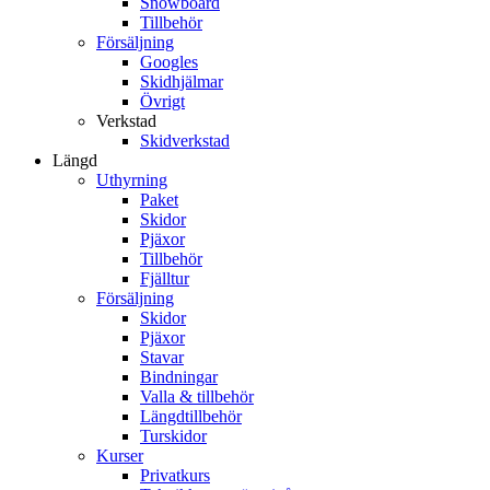
Snowboard
Tillbehör
Försäljning
Googles
Skidhjälmar
Övrigt
Verkstad
Skidverkstad
Längd
Uthyrning
Paket
Skidor
Pjäxor
Tillbehör
Fjälltur
Försäljning
Skidor
Pjäxor
Stavar
Bindningar
Valla & tillbehör
Längdtillbehör
Turskidor
Kurser
Privatkurs