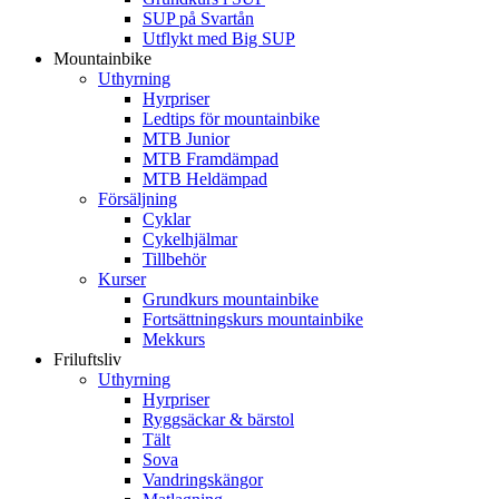
SUP på Svartån
Utflykt med Big SUP
Mountainbike
Uthyrning
Hyrpriser
Ledtips för mountainbike
MTB Junior
MTB Framdämpad
MTB Heldämpad
Försäljning
Cyklar
Cykelhjälmar
Tillbehör
Kurser
Grundkurs mountainbike
Fortsättningskurs mountainbike
Mekkurs
Friluftsliv
Uthyrning
Hyrpriser
Ryggsäckar & bärstol
Tält
Sova
Vandringskängor