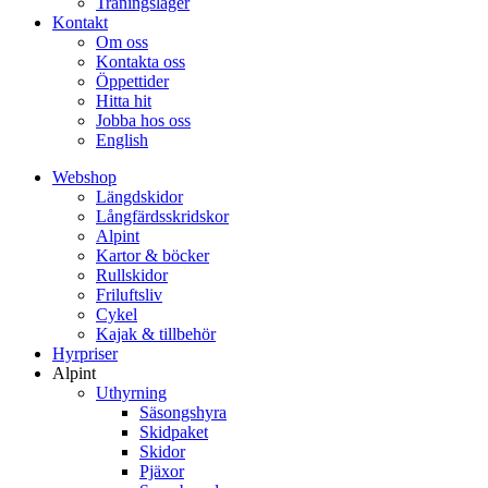
Träningsläger
Kontakt
Om oss
Kontakta oss
Öppettider
Hitta hit
Jobba hos oss
English
Webshop
Längdskidor
Långfärdsskridskor
Alpint
Kartor & böcker
Rullskidor
Friluftsliv
Cykel
Kajak & tillbehör
Hyrpriser
Alpint
Uthyrning
Säsongshyra
Skidpaket
Skidor
Pjäxor