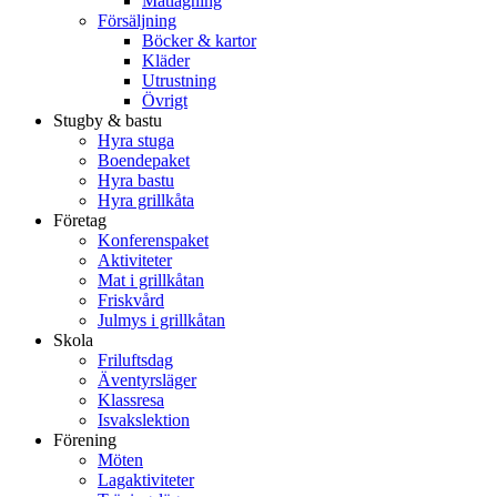
Matlagning
Försäljning
Böcker & kartor
Kläder
Utrustning
Övrigt
Stugby & bastu
Hyra stuga
Boendepaket
Hyra bastu
Hyra grillkåta
Företag
Konferenspaket
Aktiviteter
Mat i grillkåtan
Friskvård
Julmys i grillkåtan
Skola
Friluftsdag
Äventyrsläger
Klassresa
Isvakslektion
Förening
Möten
Lagaktiviteter