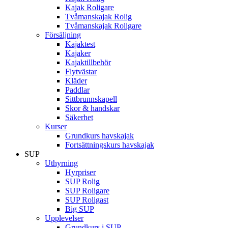
Kajak Roligare
Tvåmanskajak Rolig
Tvåmanskajak Roligare
Försäljning
Kajaktest
Kajaker
Kajaktillbehör
Flytvästar
Kläder
Paddlar
Sittbrunnskapell
Skor & handskar
Säkerhet
Kurser
Grundkurs havskajak
Fortsättningskurs havskajak
SUP
Uthyrning
Hyrpriser
SUP Rolig
SUP Roligare
SUP Roligast
Big SUP
Upplevelser
Grundkurs i SUP