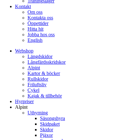
Träningsläger
Kontakt
Om oss
Kontakta oss
Öppettider
Hitta hit
Jobba hos oss
English
Webshop
Längdskidor
Långfärdsskridskor
Alpint
Kartor & böcker
Rullskidor
Friluftsliv
Cykel
Kajak & tillbehör
Hyrpriser
Alpint
Uthyrning
Säsongshyra
Skidpaket
Skidor
Pjäxor