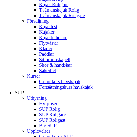
Kajak Roligare
Tvåmanskajak Rolig
Tvåmanskajak Roligare
Försäljning
Kajaktest
Kajaker
Kajaktillbehör
Flytvästar
Kläder
Paddlar
Sittbrunnskapell
Skor & handskar
Säkerhet
Kurser
Grundkurs havskajak
Fortsättningskurs havskajak
SUP
Uthyrning
Hyrpriser
SUP Rolig
SUP Roligare
SUP Roligast
Big SUP
Upplevelser
Grundkurs i SUP