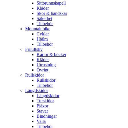
Sittbrunnskapell
Kläder
Skor & handskar
Säkerhet
Tillbehör
Mountainbike
Cyklar
Hjälm
Tillbehör
Friluftsliv
Kartor & böcker
Kläder
Utrustning
Övrigt
Rullskidor
Rullskidor
Tillbehör
Längdskidor
Längdskidor
Turskidor
Pjäxor
Stavar
Bindningar
Valla
Tillbehör