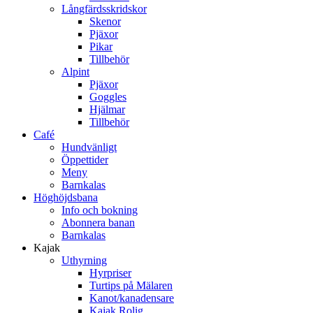
Långfärdsskridskor
Skenor
Pjäxor
Pikar
Tillbehör
Alpint
Pjäxor
Goggles
Hjälmar
Tillbehör
Café
Hundvänligt
Öppettider
Meny
Barnkalas
Höghöjdsbana
Info och bokning
Abonnera banan
Barnkalas
Kajak
Uthyrning
Hyrpriser
Turtips på Mälaren
Kanot/kanadensare
Kajak Rolig