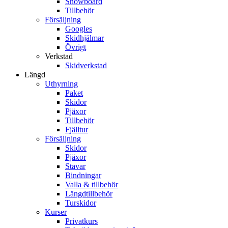
Snowboard
Tillbehör
Försäljning
Googles
Skidhjälmar
Övrigt
Verkstad
Skidverkstad
Längd
Uthyrning
Paket
Skidor
Pjäxor
Tillbehör
Fjälltur
Försäljning
Skidor
Pjäxor
Stavar
Bindningar
Valla & tillbehör
Längdtillbehör
Turskidor
Kurser
Privatkurs