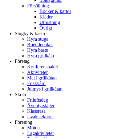
Matlagning
Försäljning
Böcker & kartor
Kläder
Utrustning
Övrigt
Stugby & bastu
Hyra stuga
Boendepaket
Hyra bastu
Hyra grillkåta
Företag
Konferenspaket
Aktiviteter
Mat i grillkåtan
Friskvård
Julmys i grillkåtan
Skola
Friluftsdag
Äventyrsläger
Klassresa
Isvakslektion
Förening
Möten
Lagaktiviteter