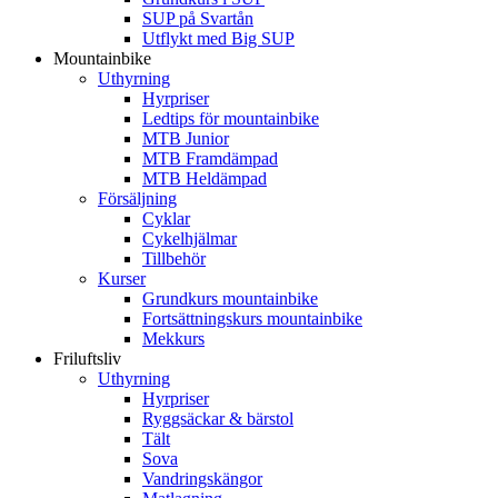
SUP på Svartån
Utflykt med Big SUP
Mountainbike
Uthyrning
Hyrpriser
Ledtips för mountainbike
MTB Junior
MTB Framdämpad
MTB Heldämpad
Försäljning
Cyklar
Cykelhjälmar
Tillbehör
Kurser
Grundkurs mountainbike
Fortsättningskurs mountainbike
Mekkurs
Friluftsliv
Uthyrning
Hyrpriser
Ryggsäckar & bärstol
Tält
Sova
Vandringskängor