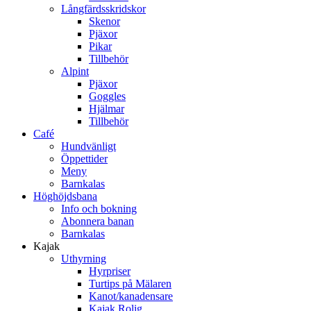
Långfärdsskridskor
Skenor
Pjäxor
Pikar
Tillbehör
Alpint
Pjäxor
Goggles
Hjälmar
Tillbehör
Café
Hundvänligt
Öppettider
Meny
Barnkalas
Höghöjdsbana
Info och bokning
Abonnera banan
Barnkalas
Kajak
Uthyrning
Hyrpriser
Turtips på Mälaren
Kanot/kanadensare
Kajak Rolig