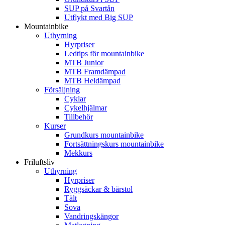
SUP på Svartån
Utflykt med Big SUP
Mountainbike
Uthyrning
Hyrpriser
Ledtips för mountainbike
MTB Junior
MTB Framdämpad
MTB Heldämpad
Försäljning
Cyklar
Cykelhjälmar
Tillbehör
Kurser
Grundkurs mountainbike
Fortsättningskurs mountainbike
Mekkurs
Friluftsliv
Uthyrning
Hyrpriser
Ryggsäckar & bärstol
Tält
Sova
Vandringskängor