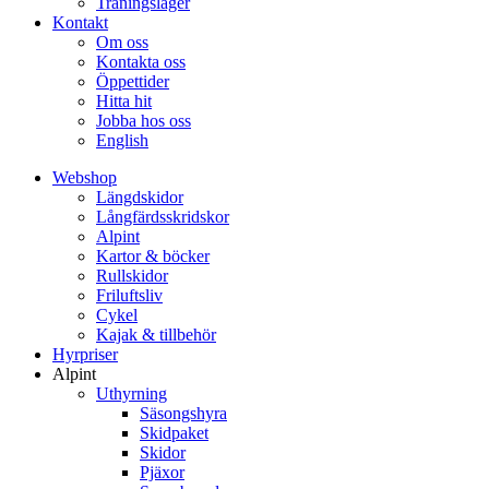
Träningsläger
Kontakt
Om oss
Kontakta oss
Öppettider
Hitta hit
Jobba hos oss
English
Webshop
Längdskidor
Långfärdsskridskor
Alpint
Kartor & böcker
Rullskidor
Friluftsliv
Cykel
Kajak & tillbehör
Hyrpriser
Alpint
Uthyrning
Säsongshyra
Skidpaket
Skidor
Pjäxor