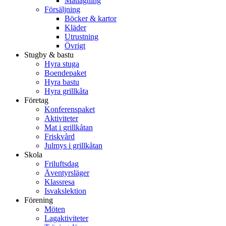
Matlagning
Försäljning
Böcker & kartor
Kläder
Utrustning
Övrigt
Stugby & bastu
Hyra stuga
Boendepaket
Hyra bastu
Hyra grillkåta
Företag
Konferenspaket
Aktiviteter
Mat i grillkåtan
Friskvård
Julmys i grillkåtan
Skola
Friluftsdag
Äventyrsläger
Klassresa
Isvakslektion
Förening
Möten
Lagaktiviteter