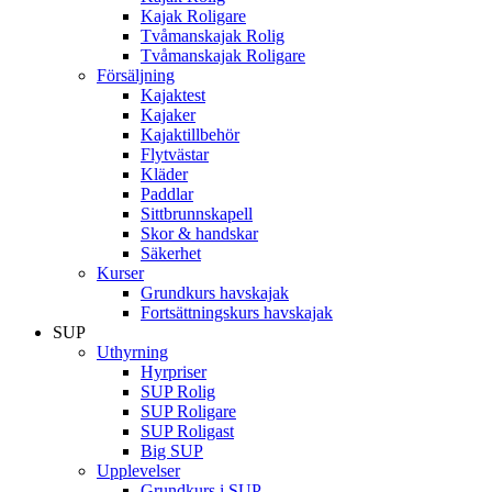
Kajak Roligare
Tvåmanskajak Rolig
Tvåmanskajak Roligare
Försäljning
Kajaktest
Kajaker
Kajaktillbehör
Flytvästar
Kläder
Paddlar
Sittbrunnskapell
Skor & handskar
Säkerhet
Kurser
Grundkurs havskajak
Fortsättningskurs havskajak
SUP
Uthyrning
Hyrpriser
SUP Rolig
SUP Roligare
SUP Roligast
Big SUP
Upplevelser
Grundkurs i SUP