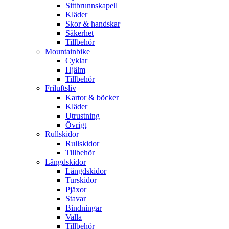
Sittbrunnskapell
Kläder
Skor & handskar
Säkerhet
Tillbehör
Mountainbike
Cyklar
Hjälm
Tillbehör
Friluftsliv
Kartor & böcker
Kläder
Utrustning
Övrigt
Rullskidor
Rullskidor
Tillbehör
Längdskidor
Längdskidor
Turskidor
Pjäxor
Stavar
Bindningar
Valla
Tillbehör