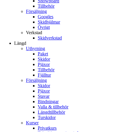
Snowboard
Tillbehör
Försäljning
Googles
Skidhjälmar
Övrigt
Verkstad
Skidverkstad
Längd
Uthyrning
Paket
Skidor
Pjäxor
Tillbehör
Fjälltur
Försäljning
Skidor
Pjäxor
Stavar
Bindningar
Valla & tillbehör
Längdtillbehör
Turskidor
Kurser
Privatkurs