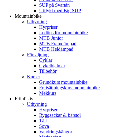
SUP på Svartån
Utflykt med Big SUP
Mountainbike
Uthyrning
Hyrpriser
Ledtips för mountainbike
MTB Junior
MTB Framdämpad
MTB Heldämpad
Försäljning
Cyklar
Cykelhjälmar
Tillbehör
Kurser
Grundkurs mountainbike
Fortsättningskurs mountainbike
Mekkurs
Friluftsliv
Uthyrning
Hyrpriser
Ryggsäckar & bärstol
Tält
Sova
Vandringskängor