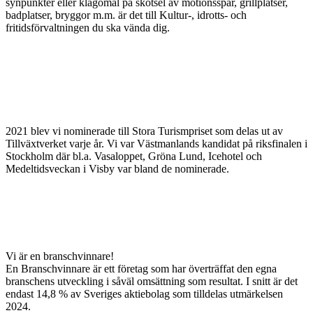
synpunkter eller klagomål på skötsel av motionsspår, grillplatser,
badplatser, bryggor m.m. är det till Kultur-, idrotts- och
fritidsförvaltningen du ska vända dig.
2021 blev vi nominerade till Stora Turismpriset som delas ut av
Tillväxtverket varje år. Vi var Västmanlands kandidat på riksfinalen i
Stockholm där bl.a. Vasaloppet, Gröna Lund, Icehotel och
Medeltidsveckan i Visby var bland de nominerade.
Vi är en branschvinnare!
En Branschvinnare är ett företag som har överträffat den egna
branschens utveckling i såväl omsättning som resultat. I snitt är det
endast 14,8 % av Sveriges aktiebolag som tilldelas utmärkelsen
2024.