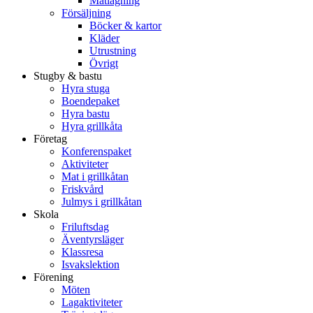
Matlagning
Försäljning
Böcker & kartor
Kläder
Utrustning
Övrigt
Stugby & bastu
Hyra stuga
Boendepaket
Hyra bastu
Hyra grillkåta
Företag
Konferenspaket
Aktiviteter
Mat i grillkåtan
Friskvård
Julmys i grillkåtan
Skola
Friluftsdag
Äventyrsläger
Klassresa
Isvakslektion
Förening
Möten
Lagaktiviteter