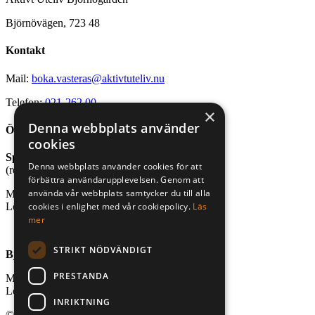
Björnövägen, 723 48
Kontakt
Mail:
boka.vasteras@aktivtuteliv.nu
Telefon:
021-262 00
×
Denna webbplats använder
Öppettider
cookies
Sport- och friluftsbutik
Denna webbplats använder cookies för att
(reception stugby och bastu)
förbättra användarupplevelsen. Genom att
använda vår webbplats samtycker du till alla
Mån-fre, kl. 10.00-18.00
cookies i enlighet med vår cookiepolicy.
Läs
Lör-sön, kl. 10.00-16.00
mer
STRIKT NÖDVÄNDIGT
Björnögårdens café
PRESTANDA
Mån-fre, kl. 10.00-18.00
Lör-sön, kl. 10.00-18.00
INRIKTNING
© 2026 Aktivt Uteliv. All Rights Reserved