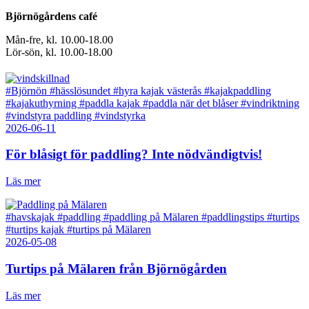
Björnögårdens café
Mån-fre, kl. 10.00-18.00
Lör-sön, kl. 10.00-18.00
#Björnön
#hässlösundet
#hyra kajak västerås
#kajakpaddling
#kajakuthyrning
#paddla kajak
#paddla när det blåser
#vindriktning
#vindstyra paddling
#vindstyrka
2026-06-11
För blåsigt för paddling? Inte nödvändigtvis!
Läs mer
#havskajak
#paddling
#paddling på Mälaren
#paddlingstips
#turtips
#turtips kajak
#turtips på Mälaren
2026-05-08
Turtips på Mälaren från Björnögården
Läs mer