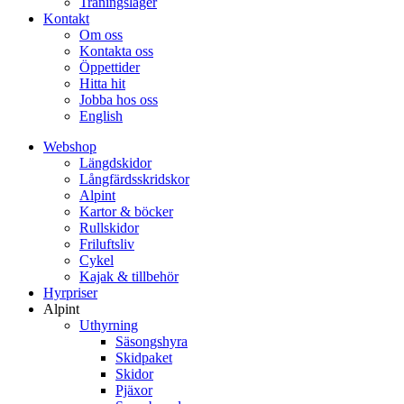
Träningsläger
Kontakt
Om oss
Kontakta oss
Öppettider
Hitta hit
Jobba hos oss
English
Webshop
Längdskidor
Långfärdsskridskor
Alpint
Kartor & böcker
Rullskidor
Friluftsliv
Cykel
Kajak & tillbehör
Hyrpriser
Alpint
Uthyrning
Säsongshyra
Skidpaket
Skidor
Pjäxor