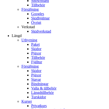
Snowboard
Tillbehör
Försäljning
Googles
Skidhjälmar
Övrigt
Verkstad
Skidverkstad
Längd
Uthyrning
Paket
Skidor
Pjäxor
Tillbehör
Fjälltur
Försäljning
Skidor
Pjäxor
Stavar
Bindningar
Valla & tillbehör
Längdtillbehör
Turskidor
Kurser
Privatkurs