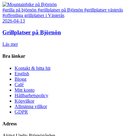
#grilla på björnön
#grillplatser på Björnön
#grillplatser västerås
#offentliga grillplatser i Västerås
2026-04-13
Grillplatser på Björnön
Läs mer
Bra länkar
Kontakt & hitta hit
English
Blogg
Café
Mitt konto
Hållbarhetspolicy
Köpvilkor
Allmänna villkor
GDPR
Adress
Aktivt Uteliv Björnögården