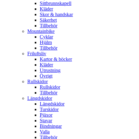
Sittbrunnskapell
Kläder
Skor & handskar
Säkerhet
Tillbehör
Mountainbike
Cyklar
Hjälm
Tillbehör
Friluftsliv
Kartor & böcker
Kläder
Utrustning
Övrigt
Rullskidor
Rullskidor
Tillbehör
Längdskidor
Längdskidor
Turskidor
Pjäxor
Stavar
Bindningar
Valla
Tillbehör