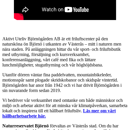
Aktivt Uteliv Björnögården AB är ett friluftscenter på den
natursköna ön Björnö i utkanten av Västerås – mitt i naturen men
nära staden. På anläggningen hittar du vår sport- och friluftsbutik
med uthyrning, försäljning och kursverksamhet,
konferensanläggning, vårt café med fika och lättare
lunchmöjligheter, stuguthyrning och vår höghöjdsbana.
Utanför dörren väntar fina paddelvatten, mountainbikeleder,
motionsspår samt plogade skridskobanor och skidspår vintertid.
Björnögården har anor från 1942 och vi har drivit Björnögården i
sin nuvarande form sedan 2019.
Vi bedriver vår verksamhet med omtanke om både människor och
miljö och arbetar aktivt för att minska vår klimatpåverkan, samarbeta
lokalt och inspirera till ett hållbart friluftsliv.
Läs mer om vårt
hållbarhetsarbete här.
Naturreservatet Björnö
förvaltas av Västerås stad. Om du har