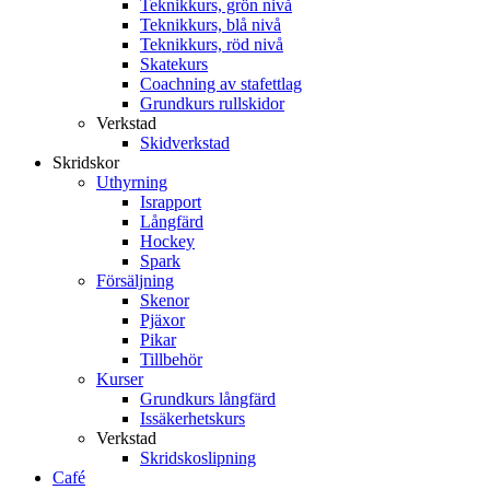
Teknikkurs, grön nivå
Teknikkurs, blå nivå
Teknikkurs, röd nivå
Skatekurs
Coachning av stafettlag
Grundkurs rullskidor
Verkstad
Skidverkstad
Skridskor
Uthyrning
Israpport
Långfärd
Hockey
Spark
Försäljning
Skenor
Pjäxor
Pikar
Tillbehör
Kurser
Grundkurs långfärd
Issäkerhetskurs
Verkstad
Skridskoslipning
Café