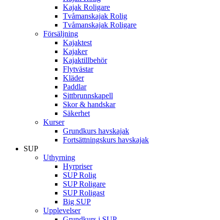
Kajak Roligare
Tvåmanskajak Rolig
Tvåmanskajak Roligare
Försäljning
Kajaktest
Kajaker
Kajaktillbehör
Flytvästar
Kläder
Paddlar
Sittbrunnskapell
Skor & handskar
Säkerhet
Kurser
Grundkurs havskajak
Fortsättningskurs havskajak
SUP
Uthyrning
Hyrpriser
SUP Rolig
SUP Roligare
SUP Roligast
Big SUP
Upplevelser
Grundkurs i SUP