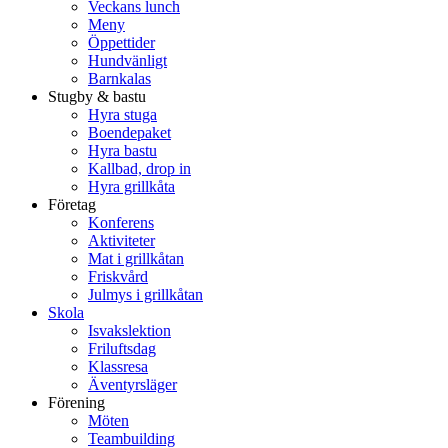
Veckans lunch
Meny
Öppettider
Hundvänligt
Barnkalas
Stugby & bastu
Hyra stuga
Boendepaket
Hyra bastu
Kallbad, drop in
Hyra grillkåta
Företag
Konferens
Aktiviteter
Mat i grillkåtan
Friskvård
Julmys i grillkåtan
Skola
Isvakslektion
Friluftsdag
Klassresa
Äventyrsläger
Förening
Möten
Teambuilding