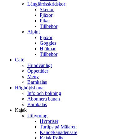
Långfärdsskridskor
Skenor
Pjäxor
Pikar
Tillbehör
Alpint
Pjäxor
Goggles
Hjälmar
Tillbehör
Café
Hundvänligt
Öppettider
Meny
Barnkalas
Höghöjdsbana
Info och bokning
Abonnera banan
Barnkalas
Kajak
Uthyrning
Hyrpriser
Turtips på Mälaren
Kanot/kanadensare
Kajak Rolig