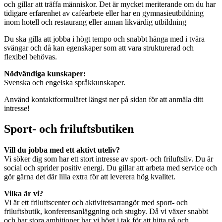
och gillar att träffa människor. Det är mycket meriterande om du har
tidigare erfarenhet av caféarbete eller har en gymnasieutbildning
inom hotell och restaurang eller annan likvärdig utbildning
Du ska gilla att jobba i högt tempo och snabbt hänga med i tvära
svängar och då kan egenskaper som att vara strukturerad och
flexibel behövas.
Nödvändiga kunskaper:
Svenska och engelska språkkunskaper.
Använd kontaktformuläret längst ner på sidan för att anmäla ditt
intresse!
Sport- och friluftsbutiken
Vill du jobba med ett aktivt uteliv?
Vi söker dig som har ett stort intresse av sport- och friluftsliv. Du är
social och sprider positiv energi. Du gillar att arbeta med service och
gör gärna det där lilla extra för att leverera hög kvalitet.
Vilka är vi?
Vi är ett friluftscenter och aktivitetsarrangör med sport- och
friluftsbutik, konferensanläggning och stugby. Då vi växer snabbt
och har stora ambitioner har vi högt i tak för att hitta på och