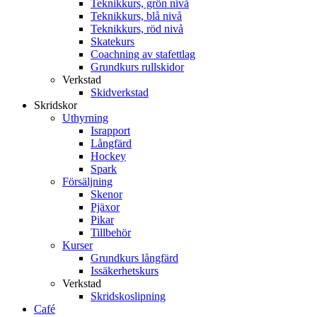
Teknikkurs, grön nivå
Teknikkurs, blå nivå
Teknikkurs, röd nivå
Skatekurs
Coachning av stafettlag
Grundkurs rullskidor
Verkstad
Skidverkstad
Skridskor
Uthyrning
Israpport
Långfärd
Hockey
Spark
Försäljning
Skenor
Pjäxor
Pikar
Tillbehör
Kurser
Grundkurs långfärd
Issäkerhetskurs
Verkstad
Skridskoslipning
Café