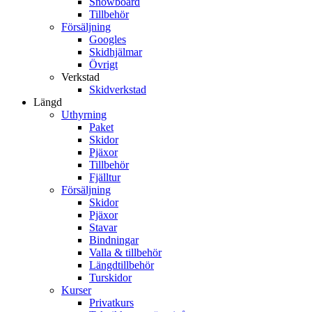
Snowboard
Tillbehör
Försäljning
Googles
Skidhjälmar
Övrigt
Verkstad
Skidverkstad
Längd
Uthyrning
Paket
Skidor
Pjäxor
Tillbehör
Fjälltur
Försäljning
Skidor
Pjäxor
Stavar
Bindningar
Valla & tillbehör
Längdtillbehör
Turskidor
Kurser
Privatkurs