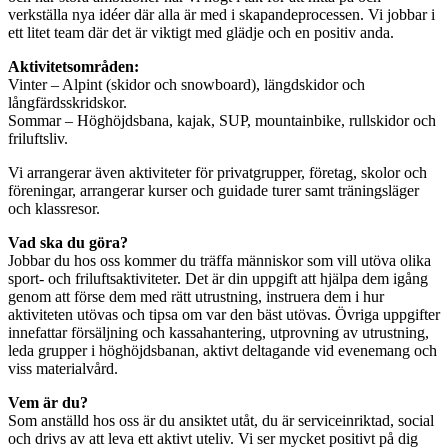
verkställa nya idéer där alla är med i skapandeprocessen. Vi jobbar i
ett litet team där det är viktigt med glädje och en positiv anda.
Aktivitetsområden:
Vinter – Alpint (skidor och snowboard), längdskidor och
långfärdsskridskor.
Sommar – Höghöjdsbana, kajak, SUP, mountainbike, rullskidor och
friluftsliv.
Vi arrangerar även aktiviteter för privatgrupper, företag, skolor och
föreningar, arrangerar kurser och guidade turer samt träningsläger
och klassresor.
Vad ska du göra?
Jobbar du hos oss kommer du träffa människor som vill utöva olika
sport- och friluftsaktiviteter. Det är din uppgift att hjälpa dem igång
genom att förse dem med rätt utrustning, instruera dem i hur
aktiviteten utövas och tipsa om var den bäst utövas. Övriga uppgifter
innefattar försäljning och kassahantering, utprovning av utrustning,
leda grupper i höghöjdsbanan, aktivt deltagande vid evenemang och
viss materialvård.
Vem är du?
Som anställd hos oss är du ansiktet utåt, du är serviceinriktad, social
och drivs av att leva ett aktivt uteliv. Vi ser mycket positivt på dig