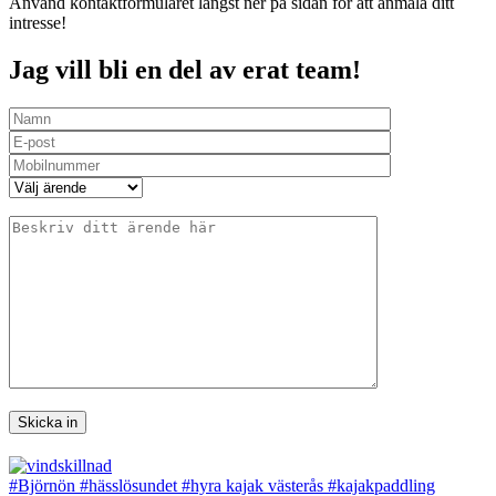
Använd kontaktformuläret längst ner på sidan för att anmäla ditt
intresse!
Jag vill bli en del av erat team!
#Björnön
#hässlösundet
#hyra kajak västerås
#kajakpaddling