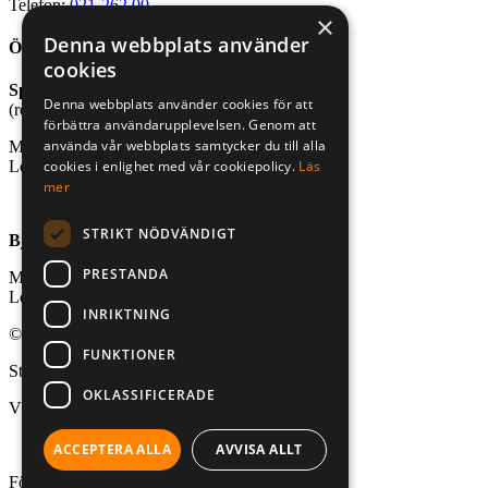
Telefon:
021-262 00
×
Denna webbplats använder
Öppettider
cookies
Sport- och friluftsbutik
Denna webbplats använder cookies för att
(reception stugby och bastu)
förbättra användarupplevelsen. Genom att
använda vår webbplats samtycker du till alla
Mån-fre, kl. 10.00-18.00
cookies i enlighet med vår cookiepolicy.
Läs
Lör-sön, kl. 10.00-16.00
mer
STRIKT NÖDVÄNDIGT
Björnögårdens café
PRESTANDA
Mån-fre, kl. 10.00-18.00
Lör-sön, kl. 10.00-18.00
INRIKTNING
© 2026 Aktivt Uteliv. All Rights Reserved
FUNKTIONER
Stad:
OKLASSIFICERADE
Västerås
ACCEPTERA ALLA
AVVISA ALLT
Följ oss på: