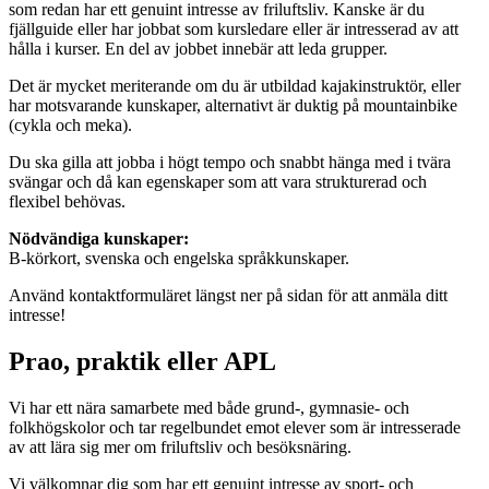
som redan har ett genuint intresse av friluftsliv. Kanske är du
fjällguide eller har jobbat som kursledare eller är intresserad av att
hålla i kurser. En del av jobbet innebär att leda grupper.
Det är mycket meriterande om du är utbildad kajakinstruktör, eller
har motsvarande kunskaper, alternativt är duktig på mountainbike
(cykla och meka).
Du ska gilla att jobba i högt tempo och snabbt hänga med i tvära
svängar och då kan egenskaper som att vara strukturerad och
flexibel behövas.
Nödvändiga kunskaper:
B-körkort, svenska och engelska språkkunskaper.
Använd kontaktformuläret längst ner på sidan för att anmäla ditt
intresse!
Prao, praktik eller APL
Vi har ett nära samarbete med både grund-, gymnasie- och
folkhögskolor och tar regelbundet emot elever som är intresserade
av att lära sig mer om friluftsliv och besöksnäring.
Vi välkomnar dig som har ett genuint intresse av sport- och