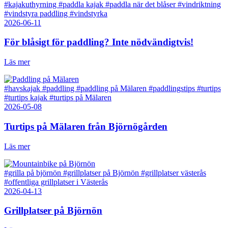
#kajakuthyrning
#paddla kajak
#paddla när det blåser
#vindriktning
#vindstyra paddling
#vindstyrka
2026-06-11
För blåsigt för paddling? Inte nödvändigtvis!
Läs mer
#havskajak
#paddling
#paddling på Mälaren
#paddlingstips
#turtips
#turtips kajak
#turtips på Mälaren
2026-05-08
Turtips på Mälaren från Björnögården
Läs mer
#grilla på björnön
#grillplatser på Björnön
#grillplatser västerås
#offentliga grillplatser i Västerås
2026-04-13
Grillplatser på Björnön