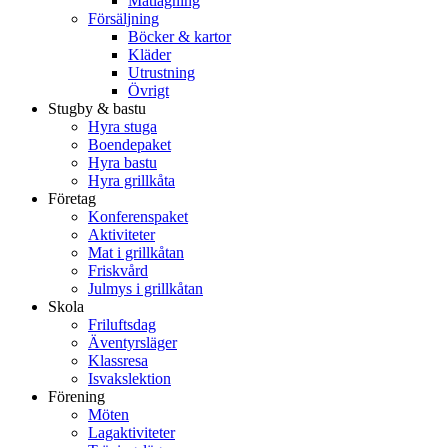
Matlagning
Försäljning
Böcker & kartor
Kläder
Utrustning
Övrigt
Stugby & bastu
Hyra stuga
Boendepaket
Hyra bastu
Hyra grillkåta
Företag
Konferenspaket
Aktiviteter
Mat i grillkåtan
Friskvård
Julmys i grillkåtan
Skola
Friluftsdag
Äventyrsläger
Klassresa
Isvakslektion
Förening
Möten
Lagaktiviteter