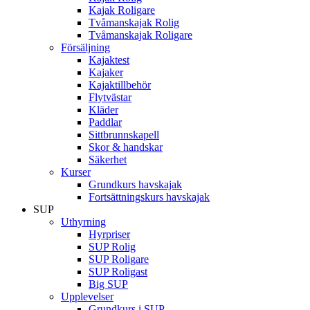
Kajak Roligare
Tvåmanskajak Rolig
Tvåmanskajak Roligare
Försäljning
Kajaktest
Kajaker
Kajaktillbehör
Flytvästar
Kläder
Paddlar
Sittbrunnskapell
Skor & handskar
Säkerhet
Kurser
Grundkurs havskajak
Fortsättningskurs havskajak
SUP
Uthyrning
Hyrpriser
SUP Rolig
SUP Roligare
SUP Roligast
Big SUP
Upplevelser
Grundkurs i SUP