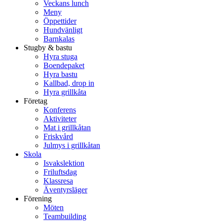
Veckans lunch
Meny
Öppettider
Hundvänligt
Barnkalas
Stugby & bastu
Hyra stuga
Boendepaket
Hyra bastu
Kallbad, drop in
Hyra grillkåta
Företag
Konferens
Aktiviteter
Mat i grillkåtan
Friskvård
Julmys i grillkåtan
Skola
Isvakslektion
Friluftsdag
Klassresa
Äventyrsläger
Förening
Möten
Teambuilding