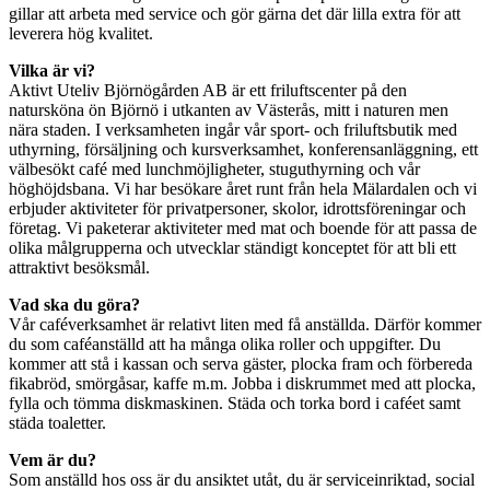
gillar att arbeta med service och gör gärna det där lilla extra för att
leverera hög kvalitet.
Vilka är vi?
Aktivt Uteliv Björnögården AB är ett friluftscenter på den
natursköna ön Björnö i utkanten av Västerås, mitt i naturen men
nära staden. I verksamheten ingår vår sport- och friluftsbutik med
uthyrning, försäljning och kursverksamhet, konferensanläggning, ett
välbesökt café med lunchmöjligheter, stuguthyrning och vår
höghöjdsbana. Vi har besökare året runt från hela Mälardalen och vi
erbjuder aktiviteter för privatpersoner, skolor, idrottsföreningar och
företag. Vi paketerar aktiviteter med mat och boende för att passa de
olika målgrupperna och utvecklar ständigt konceptet för att bli ett
attraktivt besöksmål.
Vad ska du göra?
Vår caféverksamhet är relativt liten med få anställda. Därför kommer
du som caféanställd att ha många olika roller och uppgifter. Du
kommer att stå i kassan och serva gäster, plocka fram och förbereda
fikabröd, smörgåsar, kaffe m.m. Jobba i diskrummet med att plocka,
fylla och tömma diskmaskinen. Städa och torka bord i caféet samt
städa toaletter.
Vem är du?
Som anställd hos oss är du ansiktet utåt, du är serviceinriktad, social