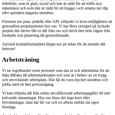
friluftsliv, som är glad, social och inte är rädd för att träffa nya
människor och som inte är rädd för att hugga i och smutsa ner dig
eller spendera dagarna utomhus.
Förutom ren prao, praktik eller APL erbjuder vi även möjligheten att
genomföra projektarbeten hos oss. Vi har flera exempel på lyckade
projekt där elever fått en idé från oss och drivit den hela vägen från
förstudie och planering till genomförande.
Använd kontaktformuläret längst ner på sidan för att anmäla ditt
intresse!
Arbetsträning
Vi tar regelbundet emot personer som ska ut och arbetsträna för att
hitta tillbaka till arbetsmarknaden och som är i behov av en trygg
och utvecklande arbetsplats. Här får du vara mycket utomhus och
jobba med ett litet personalgäng.
Vi kan erbjuda allt från enkla okvalificerade arbetsuppgifter till mer
krävande utmaningar. Hos oss finns det inga krav eller
förväntningar, utan här får var och en arbeta utifrån sin egen
förmåga.