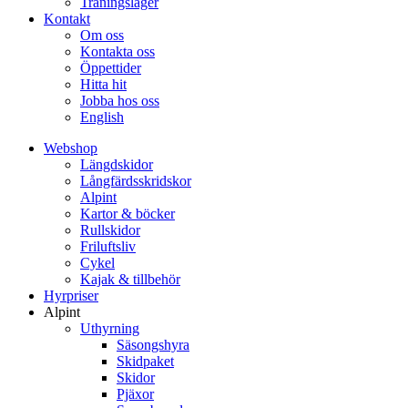
Träningsläger
Kontakt
Om oss
Kontakta oss
Öppettider
Hitta hit
Jobba hos oss
English
Webshop
Längdskidor
Långfärdsskridskor
Alpint
Kartor & böcker
Rullskidor
Friluftsliv
Cykel
Kajak & tillbehör
Hyrpriser
Alpint
Uthyrning
Säsongshyra
Skidpaket
Skidor
Pjäxor