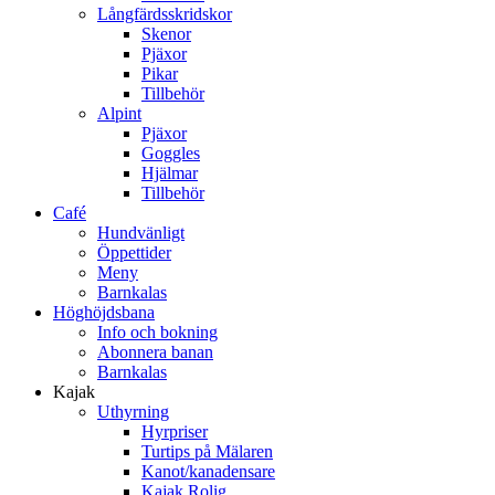
Långfärdsskridskor
Skenor
Pjäxor
Pikar
Tillbehör
Alpint
Pjäxor
Goggles
Hjälmar
Tillbehör
Café
Hundvänligt
Öppettider
Meny
Barnkalas
Höghöjdsbana
Info och bokning
Abonnera banan
Barnkalas
Kajak
Uthyrning
Hyrpriser
Turtips på Mälaren
Kanot/kanadensare
Kajak Rolig