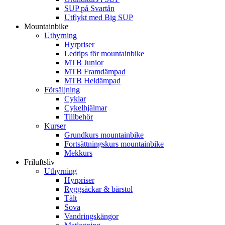
SUP på Svartån
Utflykt med Big SUP
Mountainbike
Uthyrning
Hyrpriser
Ledtips för mountainbike
MTB Junior
MTB Framdämpad
MTB Heldämpad
Försäljning
Cyklar
Cykelhjälmar
Tillbehör
Kurser
Grundkurs mountainbike
Fortsättningskurs mountainbike
Mekkurs
Friluftsliv
Uthyrning
Hyrpriser
Ryggsäckar & bärstol
Tält
Sova
Vandringskängor