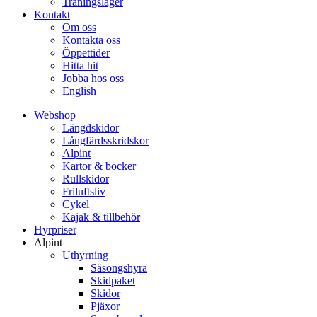
Träningsläger
Kontakt
Om oss
Kontakta oss
Öppettider
Hitta hit
Jobba hos oss
English
Webshop
Längdskidor
Långfärdsskridskor
Alpint
Kartor & böcker
Rullskidor
Friluftsliv
Cykel
Kajak & tillbehör
Hyrpriser
Alpint
Uthyrning
Säsongshyra
Skidpaket
Skidor
Pjäxor