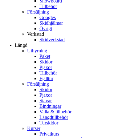
Snowboard
Tillbehör
Försäljning
Googles
Skidhjälmar
Övrigt
Verkstad
Skidverkstad
Längd
Uthyrning
Paket
Skidor
Pjäxor
Tillbehör
Fjälltur
Försäljning
Skidor
Pjäxor
Stavar
Bindningar
Valla & tillbehör
Längdtillbehör
Turskidor
Kurser
Privatkurs