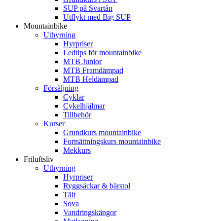
SUP på Svartån
Utflykt med Big SUP
Mountainbike
Uthyrning
Hyrpriser
Ledtips för mountainbike
MTB Junior
MTB Framdämpad
MTB Heldämpad
Försäljning
Cyklar
Cykelhjälmar
Tillbehör
Kurser
Grundkurs mountainbike
Fortsättningskurs mountainbike
Mekkurs
Friluftsliv
Uthyrning
Hyrpriser
Ryggsäckar & bärstol
Tält
Sova
Vandringskängor