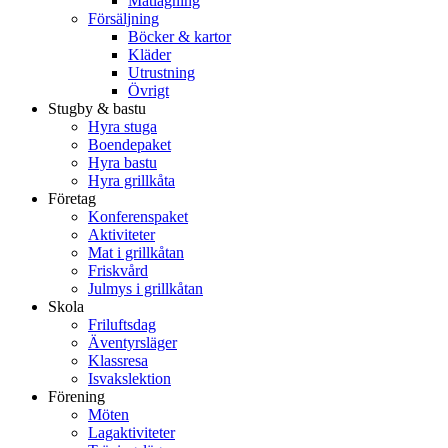
Matlagning
Försäljning
Böcker & kartor
Kläder
Utrustning
Övrigt
Stugby & bastu
Hyra stuga
Boendepaket
Hyra bastu
Hyra grillkåta
Företag
Konferenspaket
Aktiviteter
Mat i grillkåtan
Friskvård
Julmys i grillkåtan
Skola
Friluftsdag
Äventyrsläger
Klassresa
Isvakslektion
Förening
Möten
Lagaktiviteter