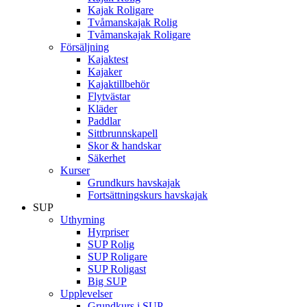
Kajak Roligare
Tvåmanskajak Rolig
Tvåmanskajak Roligare
Försäljning
Kajaktest
Kajaker
Kajaktillbehör
Flytvästar
Kläder
Paddlar
Sittbrunnskapell
Skor & handskar
Säkerhet
Kurser
Grundkurs havskajak
Fortsättningskurs havskajak
SUP
Uthyrning
Hyrpriser
SUP Rolig
SUP Roligare
SUP Roligast
Big SUP
Upplevelser
Grundkurs i SUP