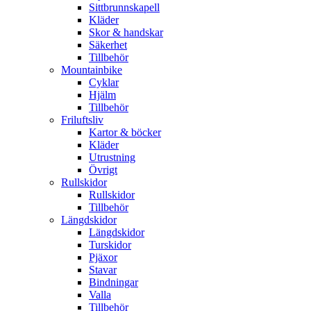
Sittbrunnskapell
Kläder
Skor & handskar
Säkerhet
Tillbehör
Mountainbike
Cyklar
Hjälm
Tillbehör
Friluftsliv
Kartor & böcker
Kläder
Utrustning
Övrigt
Rullskidor
Rullskidor
Tillbehör
Längdskidor
Längdskidor
Turskidor
Pjäxor
Stavar
Bindningar
Valla
Tillbehör