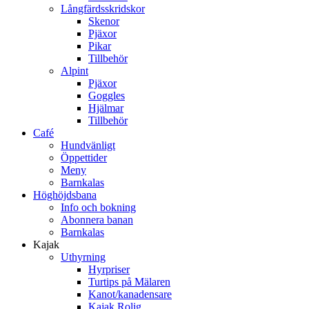
Långfärdsskridskor
Skenor
Pjäxor
Pikar
Tillbehör
Alpint
Pjäxor
Goggles
Hjälmar
Tillbehör
Café
Hundvänligt
Öppettider
Meny
Barnkalas
Höghöjdsbana
Info och bokning
Abonnera banan
Barnkalas
Kajak
Uthyrning
Hyrpriser
Turtips på Mälaren
Kanot/kanadensare
Kajak Rolig