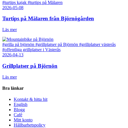
#turtips kajak
#turtips på Mälaren
2026-05-08
Turtips på Mälaren från Björnögården
Läs mer
#grilla på björnön
#grillplatser på Björnön
#grillplatser västerås
#offentliga grillplatser i Västerås
2026-04-13
Grillplatser på Björnön
Läs mer
Bra länkar
Kontakt & hitta hit
English
Blogg
Café
Mitt konto
Hållbarhetspolicy