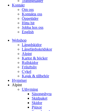
Träningsläger
Kontakt
Om oss
Kontakta oss
Öppettider
Hitta hit
Jobba hos oss
English
Webshop
Längdskidor
Långfärdsskridskor
Alpint
Kartor & böcker
Rullskidor
Friluftsliv
Cykel
Kajak & tillbehör
Hyrpriser
Alpint
Uthyrning
Säsongshyra
Skidpaket
Skidor
Pjäxor