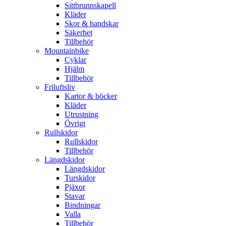
Sittbrunnskapell
Kläder
Skor & handskar
Säkerhet
Tillbehör
Mountainbike
Cyklar
Hjälm
Tillbehör
Friluftsliv
Kartor & böcker
Kläder
Utrustning
Övrigt
Rullskidor
Rullskidor
Tillbehör
Längdskidor
Längdskidor
Turskidor
Pjäxor
Stavar
Bindningar
Valla
Tillbehör