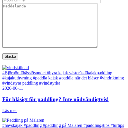
#Björnön
#hässlösundet
#hyra kajak västerås
#kajakpaddling
#kajakuthyrning
#paddla kajak
#paddla när det blåser
#vindriktning
#vindstyra paddling
#vindstyrka
2026-06-11
För blåsigt för paddling? Inte nödvändigtvis!
Läs mer
#havskajak
#paddling
#paddling på Mälaren
#paddlingstips
#turtips