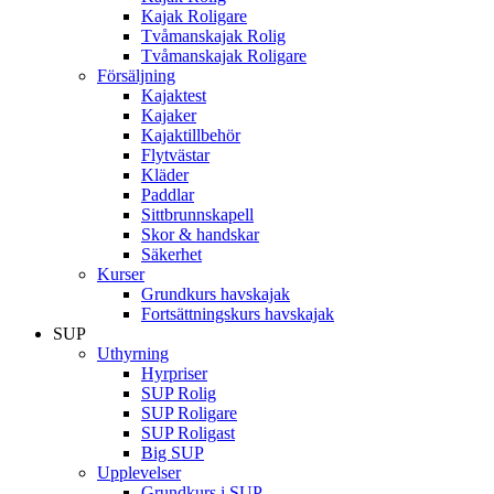
Kajak Roligare
Tvåmanskajak Rolig
Tvåmanskajak Roligare
Försäljning
Kajaktest
Kajaker
Kajaktillbehör
Flytvästar
Kläder
Paddlar
Sittbrunnskapell
Skor & handskar
Säkerhet
Kurser
Grundkurs havskajak
Fortsättningskurs havskajak
SUP
Uthyrning
Hyrpriser
SUP Rolig
SUP Roligare
SUP Roligast
Big SUP
Upplevelser
Grundkurs i SUP