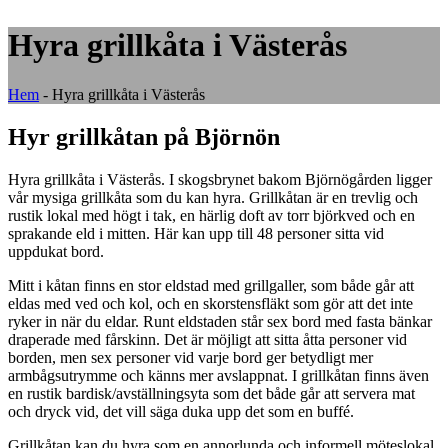
Hyra grillkåta i Västerås
Hem
-
Hyra grillkåta i Västerås
Hyr grillkåtan på Björnön
Hyra grillkåta i Västerås. I skogsbrynet bakom Björnögården ligger
vår mysiga grillkåta som du kan hyra. Grillkåtan är en trevlig och
rustik lokal med högt i tak, en härlig doft av torr björkved och en
sprakande eld i mitten. Här kan upp till 48 personer sitta vid
uppdukat bord.
Mitt i kåtan finns en stor eldstad med grillgaller, som både går att
eldas med ved och kol, och en skorstensfläkt som gör att det inte
ryker in när du eldar. Runt eldstaden står sex bord med fasta bänkar
draperade med fårskinn. Det är möjligt att sitta åtta personer vid
borden, men sex personer vid varje bord ger betydligt mer
armbågsutrymme och känns mer avslappnat. I grillkåtan finns även
en rustik bardisk/avställningsyta som det både går att servera mat
och dryck vid, det vill säga duka upp det som en buffé.
Grillkåtan kan du hyra som en annorlunda och informell möteslokal