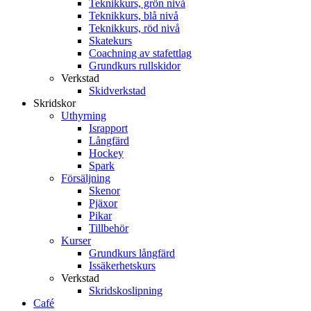
Teknikkurs, grön nivå
Teknikkurs, blå nivå
Teknikkurs, röd nivå
Skatekurs
Coachning av stafettlag
Grundkurs rullskidor
Verkstad
Skidverkstad
Skridskor
Uthyrning
Israpport
Långfärd
Hockey
Spark
Försäljning
Skenor
Pjäxor
Pikar
Tillbehör
Kurser
Grundkurs långfärd
Issäkerhetskurs
Verkstad
Skridskoslipning
Café