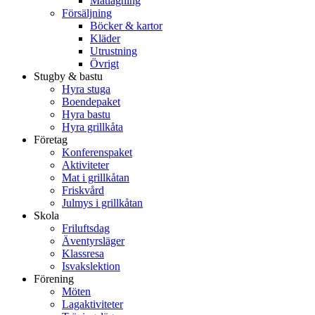
Matlagning
Försäljning
Böcker & kartor
Kläder
Utrustning
Övrigt
Stugby & bastu
Hyra stuga
Boendepaket
Hyra bastu
Hyra grillkåta
Företag
Konferenspaket
Aktiviteter
Mat i grillkåtan
Friskvård
Julmys i grillkåtan
Skola
Friluftsdag
Äventyrsläger
Klassresa
Isvakslektion
Förening
Möten
Lagaktiviteter