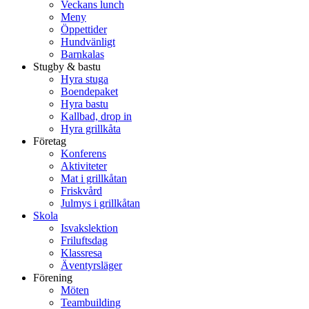
Veckans lunch
Meny
Öppettider
Hundvänligt
Barnkalas
Stugby & bastu
Hyra stuga
Boendepaket
Hyra bastu
Kallbad, drop in
Hyra grillkåta
Företag
Konferens
Aktiviteter
Mat i grillkåtan
Friskvård
Julmys i grillkåtan
Skola
Isvakslektion
Friluftsdag
Klassresa
Äventyrsläger
Förening
Möten
Teambuilding