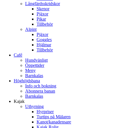
Långfärdsskridskor
Skenor
Pjäxor
Pikar
Tillbehör
Alpint
Pjäxor
Goggles
Hjälmar
Tillbehör
Café
Hundvänligt
Öppettider
Meny
Barnkalas
Höghöjdsbana
Info och bokning
Abonnera banan
Barnkalas
Kajak
Uthyrning
Hyrpriser
Turtips på Mälaren
Kanot/kanadensare
Kajak Rolig