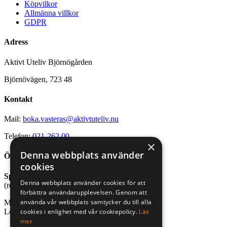
Köpvilkor
Allmänna villkor
GDPR
Adress
Aktivt Uteliv Björnögården
Björnövägen, 723 48
Kontakt
Mail:
boka.vasteras@aktivtuteliv.nu
Telefon:
021-262 00
×
Denna webbplats använder
Öppettider
cookies
Sport- och friluftsbutik
Denna webbplats använder cookies för att
(reception stugby och bastu)
förbättra användarupplevelsen. Genom att
använda vår webbplats samtycker du till alla
Mån-fre, kl. 10.00-18.00
Lör-sön, kl. 10.00-16.00
cookies i enlighet med vår cookiepolicy.
Läs
mer