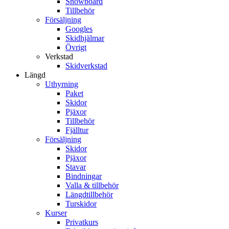
Snowboard
Tillbehör
Försäljning
Googles
Skidhjälmar
Övrigt
Verkstad
Skidverkstad
Längd
Uthyrning
Paket
Skidor
Pjäxor
Tillbehör
Fjälltur
Försäljning
Skidor
Pjäxor
Stavar
Bindningar
Valla & tillbehör
Längdtillbehör
Turskidor
Kurser
Privatkurs