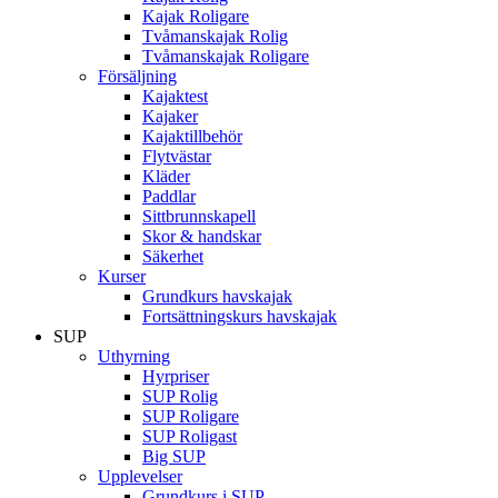
Kajak Roligare
Tvåmanskajak Rolig
Tvåmanskajak Roligare
Försäljning
Kajaktest
Kajaker
Kajaktillbehör
Flytvästar
Kläder
Paddlar
Sittbrunnskapell
Skor & handskar
Säkerhet
Kurser
Grundkurs havskajak
Fortsättningskurs havskajak
SUP
Uthyrning
Hyrpriser
SUP Rolig
SUP Roligare
SUP Roligast
Big SUP
Upplevelser
Grundkurs i SUP