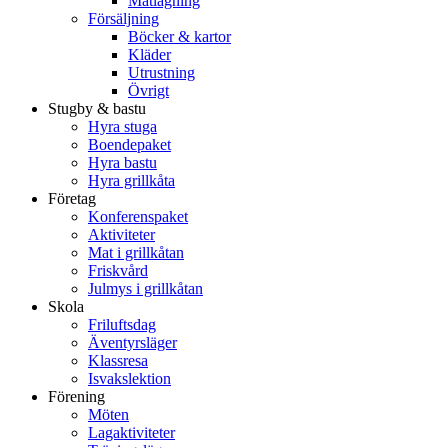
Matlagning
Försäljning
Böcker & kartor
Kläder
Utrustning
Övrigt
Stugby & bastu
Hyra stuga
Boendepaket
Hyra bastu
Hyra grillkåta
Företag
Konferenspaket
Aktiviteter
Mat i grillkåtan
Friskvård
Julmys i grillkåtan
Skola
Friluftsdag
Äventyrsläger
Klassresa
Isvakslektion
Förening
Möten
Lagaktiviteter