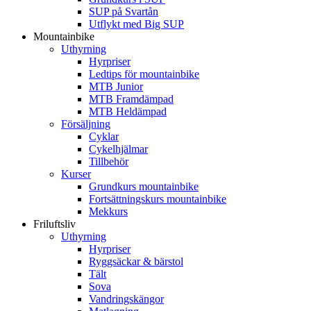
SUP på Svartån
Utflykt med Big SUP
Mountainbike
Uthyrning
Hyrpriser
Ledtips för mountainbike
MTB Junior
MTB Framdämpad
MTB Heldämpad
Försäljning
Cyklar
Cykelhjälmar
Tillbehör
Kurser
Grundkurs mountainbike
Fortsättningskurs mountainbike
Mekkurs
Friluftsliv
Uthyrning
Hyrpriser
Ryggsäckar & bärstol
Tält
Sova
Vandringskängor