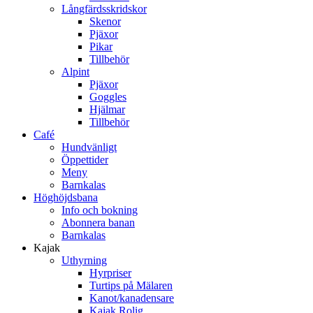
Långfärdsskridskor
Skenor
Pjäxor
Pikar
Tillbehör
Alpint
Pjäxor
Goggles
Hjälmar
Tillbehör
Café
Hundvänligt
Öppettider
Meny
Barnkalas
Höghöjdsbana
Info och bokning
Abonnera banan
Barnkalas
Kajak
Uthyrning
Hyrpriser
Turtips på Mälaren
Kanot/kanadensare
Kajak Rolig