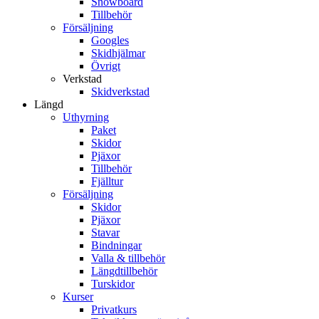
Snowboard
Tillbehör
Försäljning
Googles
Skidhjälmar
Övrigt
Verkstad
Skidverkstad
Längd
Uthyrning
Paket
Skidor
Pjäxor
Tillbehör
Fjälltur
Försäljning
Skidor
Pjäxor
Stavar
Bindningar
Valla & tillbehör
Längdtillbehör
Turskidor
Kurser
Privatkurs