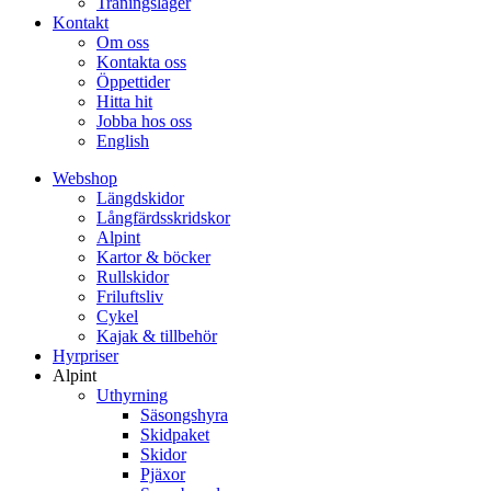
Träningsläger
Kontakt
Om oss
Kontakta oss
Öppettider
Hitta hit
Jobba hos oss
English
Webshop
Längdskidor
Långfärdsskridskor
Alpint
Kartor & böcker
Rullskidor
Friluftsliv
Cykel
Kajak & tillbehör
Hyrpriser
Alpint
Uthyrning
Säsongshyra
Skidpaket
Skidor
Pjäxor