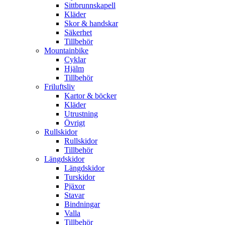
Sittbrunnskapell
Kläder
Skor & handskar
Säkerhet
Tillbehör
Mountainbike
Cyklar
Hjälm
Tillbehör
Friluftsliv
Kartor & böcker
Kläder
Utrustning
Övrigt
Rullskidor
Rullskidor
Tillbehör
Längdskidor
Längdskidor
Turskidor
Pjäxor
Stavar
Bindningar
Valla
Tillbehör