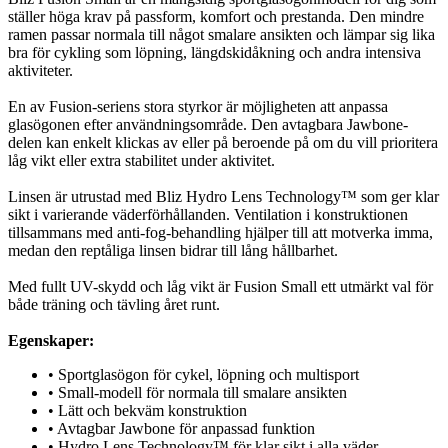
ställer höga krav på passform, komfort och prestanda. Den mindre
ramen passar normala till något smalare ansikten och lämpar sig lika
bra för cykling som löpning, längdskidåkning och andra intensiva
aktiviteter.
En av Fusion-seriens stora styrkor är möjligheten att anpassa
glasögonen efter användningsområde. Den avtagbara Jawbone-
delen kan enkelt klickas av eller på beroende på om du vill prioritera
låg vikt eller extra stabilitet under aktivitet.
Linsen är utrustad med Bliz Hydro Lens Technology™ som ger klar
sikt i varierande väderförhållanden. Ventilation i konstruktionen
tillsammans med anti-fog-behandling hjälper till att motverka imma,
medan den reptåliga linsen bidrar till lång hållbarhet.
Med fullt UV-skydd och låg vikt är Fusion Small ett utmärkt val för
både träning och tävling året runt.
Egenskaper:
• Sportglasögon för cykel, löpning och multisport
• Small-modell för normala till smalare ansikten
• Lätt och bekväm konstruktion
• Avtagbar Jawbone för anpassad funktion
• Hydro Lens Technology™ för klar sikt i alla väder