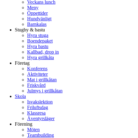
Veckans lunch
Meny
Öppettider
Hundvänligt
Barnkalas
Stugby & bastu
Hyra stuga
Boendepaket
Hyra bastu
Kallbad, drop in
Hyra grillkåta
Företag
Konferens
Aktiviteter
Mat i grillkåtan
Friskvård
Julmys i grillkåtan
Skola
Isvakslektion
Friluftsdag
Klassresa
Äventyrsläger
Förening
Möten
Teambuilding