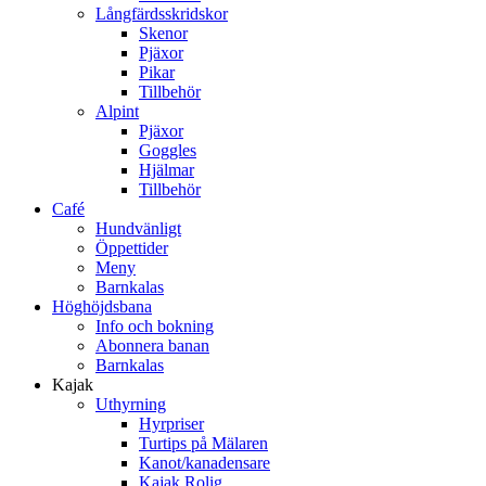
Långfärdsskridskor
Skenor
Pjäxor
Pikar
Tillbehör
Alpint
Pjäxor
Goggles
Hjälmar
Tillbehör
Café
Hundvänligt
Öppettider
Meny
Barnkalas
Höghöjdsbana
Info och bokning
Abonnera banan
Barnkalas
Kajak
Uthyrning
Hyrpriser
Turtips på Mälaren
Kanot/kanadensare
Kajak Rolig