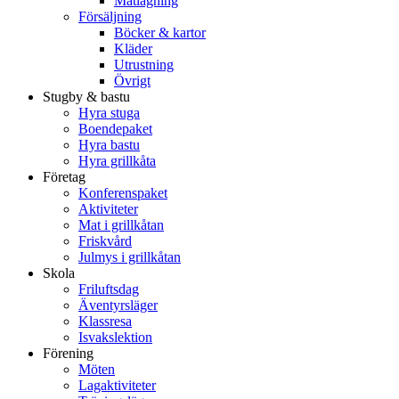
Matlagning
Försäljning
Böcker & kartor
Kläder
Utrustning
Övrigt
Stugby & bastu
Hyra stuga
Boendepaket
Hyra bastu
Hyra grillkåta
Företag
Konferenspaket
Aktiviteter
Mat i grillkåtan
Friskvård
Julmys i grillkåtan
Skola
Friluftsdag
Äventyrsläger
Klassresa
Isvakslektion
Förening
Möten
Lagaktiviteter