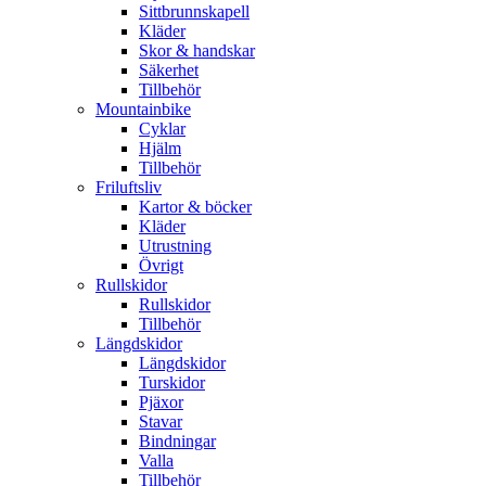
Sittbrunnskapell
Kläder
Skor & handskar
Säkerhet
Tillbehör
Mountainbike
Cyklar
Hjälm
Tillbehör
Friluftsliv
Kartor & böcker
Kläder
Utrustning
Övrigt
Rullskidor
Rullskidor
Tillbehör
Längdskidor
Längdskidor
Turskidor
Pjäxor
Stavar
Bindningar
Valla
Tillbehör