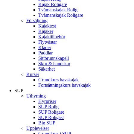
Kajak Roligare
Tvåmanskajak Rolig
Tvåmanskajak Roligare
Försäljning
Kajaktest
Kajaker
Kajaktillbehör
Flytvästar
Kläder
Paddlar
Sittbrunnskapell
Skor & handskar
Säkerhet
Kurser
Grundkurs havskajak
Fortsättningskurs havskajak
SUP
Uthyrning
Hyrpriser
SUP Rolig
SUP Roligare
SUP Roligast
Big SUP
Upplevelser
Grundkurs i SUP