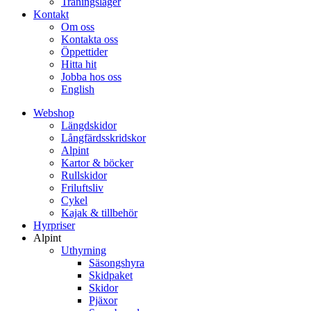
Träningsläger
Kontakt
Om oss
Kontakta oss
Öppettider
Hitta hit
Jobba hos oss
English
Webshop
Längdskidor
Långfärdsskridskor
Alpint
Kartor & böcker
Rullskidor
Friluftsliv
Cykel
Kajak & tillbehör
Hyrpriser
Alpint
Uthyrning
Säsongshyra
Skidpaket
Skidor
Pjäxor