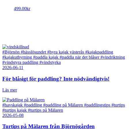
499.00
kr
#Björnön
#hässlösundet
#hyra kajak västerås
#kajakpaddling
#kajakuthyrning
#paddla kajak
#paddla när det blåser
#vindriktning
#vindstyra paddling
#vindstyrka
2026-06-11
För blåsigt för paddling? Inte nödvändigtvis!
Läs mer
#havskajak
#paddling
#paddling på Mälaren
#paddlingstips
#turtips
#turtips kajak
#turtips på Mälaren
2026-05-08
Turtips på Mälaren från Björnögården