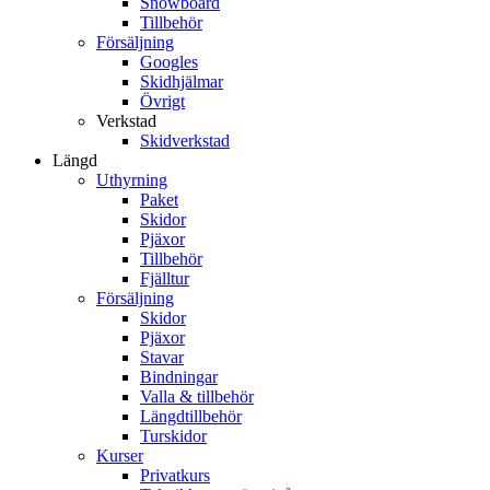
Snowboard
Tillbehör
Försäljning
Googles
Skidhjälmar
Övrigt
Verkstad
Skidverkstad
Längd
Uthyrning
Paket
Skidor
Pjäxor
Tillbehör
Fjälltur
Försäljning
Skidor
Pjäxor
Stavar
Bindningar
Valla & tillbehör
Längdtillbehör
Turskidor
Kurser
Privatkurs