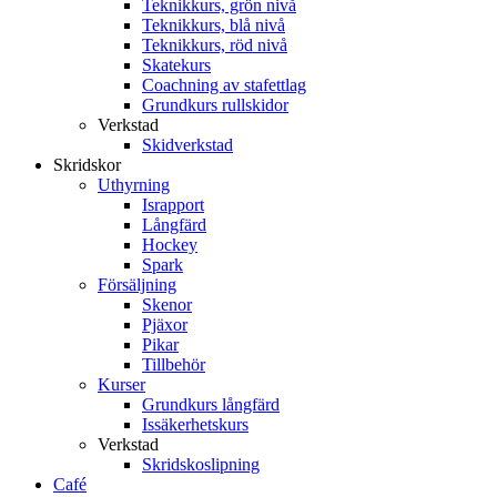
Teknikkurs, grön nivå
Teknikkurs, blå nivå
Teknikkurs, röd nivå
Skatekurs
Coachning av stafettlag
Grundkurs rullskidor
Verkstad
Skidverkstad
Skridskor
Uthyrning
Israpport
Långfärd
Hockey
Spark
Försäljning
Skenor
Pjäxor
Pikar
Tillbehör
Kurser
Grundkurs långfärd
Issäkerhetskurs
Verkstad
Skridskoslipning
Café