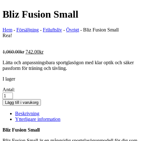
Bliz Fusion Small
Hem
-
Försäljning
-
Friluftsliv
-
Övrigt
-
Bliz Fusion Small
Rea!
Original
Current
1,060.00
kr
742.00
kr
price
price
Lätta och anpassningsbara sportglasögon med klar optik och säker
was:
is:
passform för träning och tävling.
1,060.00kr.
742.00kr.
I lager
Antal:
Bliz
Fusion
Lägg till i varukorg
Small
mängd
Beskrivning
Ytterligare information
Bliz Fusion Small
Bliz Fusion Small är en mångsidig sportglasögonmodell för dig som