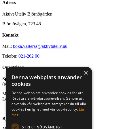
Adress
Aktivt Uteliv Björnögården
Björnövägen, 723 48
Kontakt
Mail:
boka.vasteras@aktivtuteliv.nu
Telefon:
021-262 00
Öppettider
×
Denna webbplats använder
Sport- och friluftsbutik
cookies
(reception stugby och bastu)
Denna webbplats använder cookies för att
Mån-fre, kl. 10.00-18.00
förbättra användarupplevelsen. Genom att
Lör-sön, kl. 10.00-16.00
använda vår webbplats samtycker du till alla
cookies i enlighet med vår cookiepolicy.
Läs
mer
Björnögårdens café
STRIKT NÖDVÄNDIGT
Mån-fre, kl. 10.00-18.00