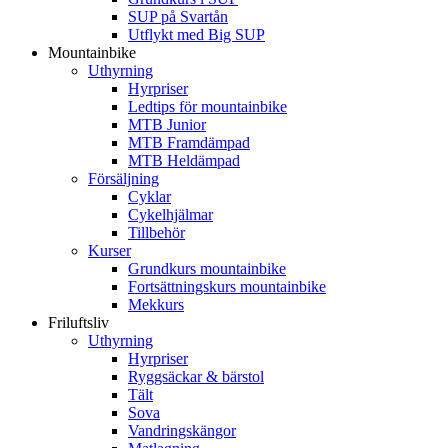
SUP på Svartån
Utflykt med Big SUP
Mountainbike
Uthyrning
Hyrpriser
Ledtips för mountainbike
MTB Junior
MTB Framdämpad
MTB Heldämpad
Försäljning
Cyklar
Cykelhjälmar
Tillbehör
Kurser
Grundkurs mountainbike
Fortsättningskurs mountainbike
Mekkurs
Friluftsliv
Uthyrning
Hyrpriser
Ryggsäckar & bärstol
Tält
Sova
Vandringskängor