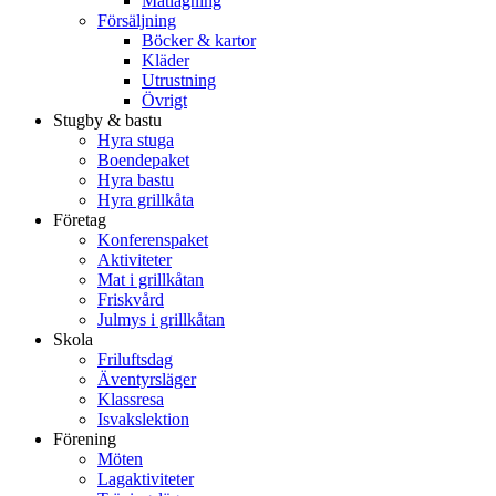
Matlagning
Försäljning
Böcker & kartor
Kläder
Utrustning
Övrigt
Stugby & bastu
Hyra stuga
Boendepaket
Hyra bastu
Hyra grillkåta
Företag
Konferenspaket
Aktiviteter
Mat i grillkåtan
Friskvård
Julmys i grillkåtan
Skola
Friluftsdag
Äventyrsläger
Klassresa
Isvakslektion
Förening
Möten
Lagaktiviteter