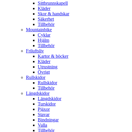
Sittbrunnskapell
Kläder
Skor & handskar
Säkerhet
Tillbehör
Mountainbike
Cyklar
Hjälm
Tillbehör
Friluftsliv
Kartor & böcker
Kläder
Utrustning
Övrigt
Rullskidor
Rullskidor
Tillbehör
Längdskidor
Längdskidor
Turskidor
Pjäxor
Stavar
Bindningar
Valla
Tillbehör