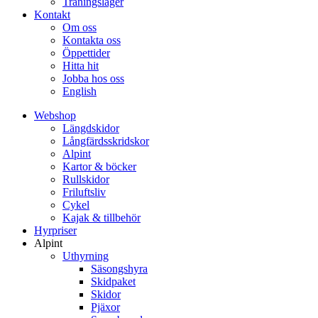
Träningsläger
Kontakt
Om oss
Kontakta oss
Öppettider
Hitta hit
Jobba hos oss
English
Webshop
Längdskidor
Långfärdsskridskor
Alpint
Kartor & böcker
Rullskidor
Friluftsliv
Cykel
Kajak & tillbehör
Hyrpriser
Alpint
Uthyrning
Säsongshyra
Skidpaket
Skidor
Pjäxor