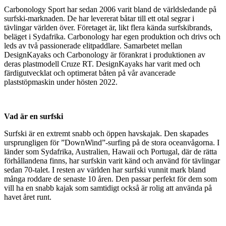
Carbonology Sport har sedan 2006 varit bland de världsledande på
surfski-marknaden. De har levererat båtar till ett otal segrar i
tävlingar världen över. Företaget är, likt flera kända surfskibrands,
beläget i Sydafrika. Carbonology har egen produktion och drivs och
leds av två passionerade elitpaddlare. Samarbetet mellan
DesignKayaks och Carbonology är förankrat i produktionen av
deras plastmodell Cruze RT. DesignKayaks har varit med och
färdigutvecklat och optimerat båten på vår avancerade
plaststöpmaskin under hösten 2022.
Vad är en surfski
Surfski är en extremt snabb och öppen havskajak. Den skapades
ursprungligen för ”DownWind”-surfing på de stora oceanvågorna. I
länder som Sydafrika, Australien, Hawaii och Portugal, där de rätta
förhållandena finns, har surfskin varit känd och använd för tävlingar
sedan 70-talet. I resten av världen har surfski vunnit mark bland
många roddare de senaste 10 åren. Den passar perfekt för dem som
vill ha en snabb kajak som samtidigt också är rolig att använda på
havet året runt.