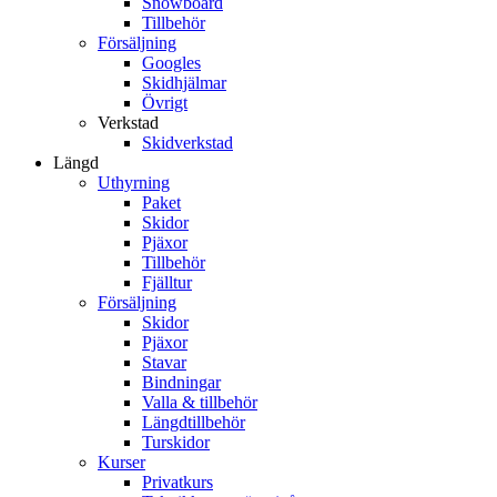
Snowboard
Tillbehör
Försäljning
Googles
Skidhjälmar
Övrigt
Verkstad
Skidverkstad
Längd
Uthyrning
Paket
Skidor
Pjäxor
Tillbehör
Fjälltur
Försäljning
Skidor
Pjäxor
Stavar
Bindningar
Valla & tillbehör
Längdtillbehör
Turskidor
Kurser
Privatkurs