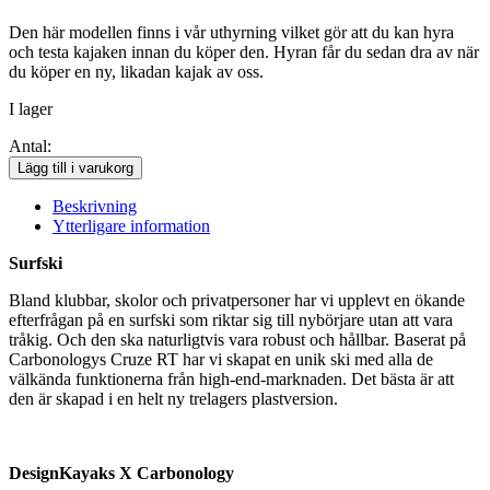
Den här modellen finns i vår uthyrning vilket gör att du kan hyra
och testa kajaken innan du köper den. Hyran får du sedan dra av när
du köper en ny, likadan kajak av oss.
I lager
Antal:
Design
Lägg till i varukorg
Kayaks
Breez
Beskrivning
PE
Ytterligare information
Surfski
mängd
Surfski
Bland klubbar, skolor och privatpersoner har vi upplevt en ökande
efterfrågan på en surfski som riktar sig till nybörjare utan att vara
tråkig. Och den ska naturligtvis vara robust och hållbar. Baserat på
Carbonologys Cruze RT har vi skapat en unik ski med alla de
välkända funktionerna från high-end-marknaden. Det bästa är att
den är skapad i en helt ny trelagers plastversion.
DesignKayaks X Carbonology