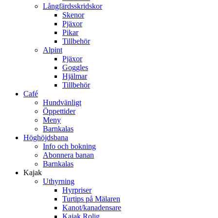
Långfärdsskridskor
Skenor
Pjäxor
Pikar
Tillbehör
Alpint
Pjäxor
Goggles
Hjälmar
Tillbehör
Café
Hundvänligt
Öppettider
Meny
Barnkalas
Höghöjdsbana
Info och bokning
Abonnera banan
Barnkalas
Kajak
Uthyrning
Hyrpriser
Turtips på Mälaren
Kanot/kanadensare
Kajak Rolig