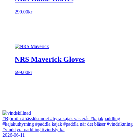
299.00
kr
NRS Maverick Gloves
699.00
kr
#Björnön
#hässlösundet
#hyra kajak västerås
#kajakpaddling
#kajakuthyrning
#paddla kajak
#paddla när det blåser
#vindriktning
#vindstyra paddling
#vindstyrka
2026-06-11