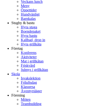
Veckans lunch
Meny
Öppettider
Hundvänligt
Barnkalas
Stugby & bastu
Hyra stuga
Boendepaket
Hyra bastu
Kallbad, drop in
Hyra grillkåta
Företag
Konferens
Aktiviteter
Mat i grillkåtan
Friskvård
Julmys i grillkåtan
Skola
Isvakslektion
Friluftsdag
Klassresa
Äventyrsläger
Förening
Möten
Teambuilding