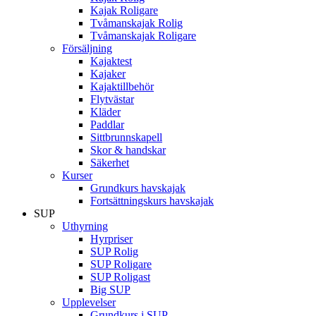
Kajak Roligare
Tvåmanskajak Rolig
Tvåmanskajak Roligare
Försäljning
Kajaktest
Kajaker
Kajaktillbehör
Flytvästar
Kläder
Paddlar
Sittbrunnskapell
Skor & handskar
Säkerhet
Kurser
Grundkurs havskajak
Fortsättningskurs havskajak
SUP
Uthyrning
Hyrpriser
SUP Rolig
SUP Roligare
SUP Roligast
Big SUP
Upplevelser
Grundkurs i SUP