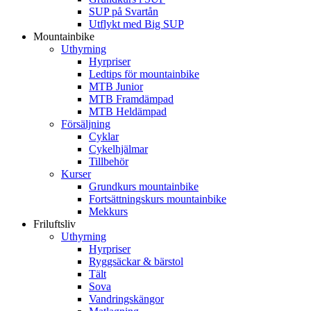
SUP på Svartån
Utflykt med Big SUP
Mountainbike
Uthyrning
Hyrpriser
Ledtips för mountainbike
MTB Junior
MTB Framdämpad
MTB Heldämpad
Försäljning
Cyklar
Cykelhjälmar
Tillbehör
Kurser
Grundkurs mountainbike
Fortsättningskurs mountainbike
Mekkurs
Friluftsliv
Uthyrning
Hyrpriser
Ryggsäckar & bärstol
Tält
Sova
Vandringskängor