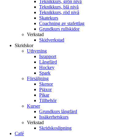
Teknikkurs, grön nivå
Teknikkurs, blå nivå
Teknikkurs, röd nivå
Skatekurs
Coachning av stafettlag
Grundkurs rullskidor
Verkstad
Skidverkstad
Skridskor
Uthyrning
Israpport
Långfärd
Hockey
Spark
Försäljning
Skenor
Pjäxor
Pikar
Tillbehör
Kurser
Grundkurs långfärd
Issäkerhetskurs
Verkstad
Skridskoslipning
Café