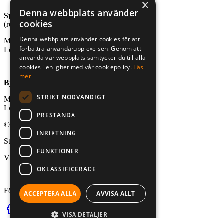
×
Denna webbplats använder
Sport- och friluftsbutik
cookies
(reception stugby och bastu)
Denna webbplats använder cookies för att
Mån-fre, kl. 10.00-18.00
förbättra användarupplevelsen. Genom att
Lör-sön, kl. 10.00-16.00
använda vår webbplats samtycker du till alla
cookies i enlighet med vår cookiepolicy.
Läs
mer
Björnögårdens café
STRIKT NÖDVÄNDIGT
Mån-fre, kl. 10.00-18.00
Lör-sön, kl. 10.00-18.00
PRESTANDA
© 2026 Aktivt Uteliv. All Rights Reserved
INRIKTNING
Stad:
FUNKTIONER
Västerås
OKLASSIFICERADE
Följ oss på:
ACCEPTERA ALLA
AVVISA ALLT
VISA DETALJER