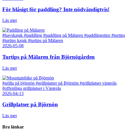
För blåsigt för paddling? Inte nödvändigtvis!
Läs mer
#havskajak
#paddling
#paddling på Mälaren
#paddlingstips
#turtips
#turtips kajak
#turtips på Mälaren
2026-05-08
Turtips på Mälaren från Björnögården
Läs mer
#grilla på björnön
#grillplatser på Björnön
#grillplatser västerås
#offentliga grillplatser i Västerås
2026-04-13
Grillplatser på Björnön
Läs mer
Bra länkar