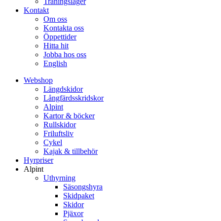
Träningsläger
Kontakt
Om oss
Kontakta oss
Öppettider
Hitta hit
Jobba hos oss
English
Webshop
Längdskidor
Långfärdsskridskor
Alpint
Kartor & böcker
Rullskidor
Friluftsliv
Cykel
Kajak & tillbehör
Hyrpriser
Alpint
Uthyrning
Säsongshyra
Skidpaket
Skidor
Pjäxor