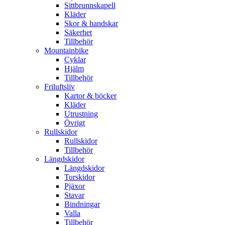
Sittbrunnskapell
Kläder
Skor & handskar
Säkerhet
Tillbehör
Mountainbike
Cyklar
Hjälm
Tillbehör
Friluftsliv
Kartor & böcker
Kläder
Utrustning
Övrigt
Rullskidor
Rullskidor
Tillbehör
Längdskidor
Längdskidor
Turskidor
Pjäxor
Stavar
Bindningar
Valla
Tillbehör