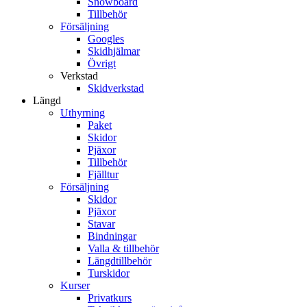
Snowboard
Tillbehör
Försäljning
Googles
Skidhjälmar
Övrigt
Verkstad
Skidverkstad
Längd
Uthyrning
Paket
Skidor
Pjäxor
Tillbehör
Fjälltur
Försäljning
Skidor
Pjäxor
Stavar
Bindningar
Valla & tillbehör
Längdtillbehör
Turskidor
Kurser
Privatkurs