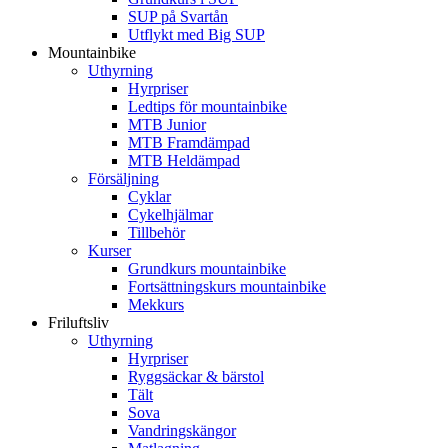
SUP på Svartån
Utflykt med Big SUP
Mountainbike
Uthyrning
Hyrpriser
Ledtips för mountainbike
MTB Junior
MTB Framdämpad
MTB Heldämpad
Försäljning
Cyklar
Cykelhjälmar
Tillbehör
Kurser
Grundkurs mountainbike
Fortsättningskurs mountainbike
Mekkurs
Friluftsliv
Uthyrning
Hyrpriser
Ryggsäckar & bärstol
Tält
Sova
Vandringskängor