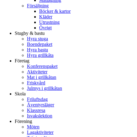
Matlagning
Försäljning
Böcker & kartor
Kläder
Utrustning
Övrigt
Stugby & bastu
Hyra stuga
Boendepaket
Hyra bastu
Hyra grillkåta
Företag
Konferenspaket
Aktiviteter
Mat i grillkåtan
Friskvård
Julmys i grillkåtan
Skola
Friluftsdag
Äventyrsläger
Klassresa
Isvakslektion
Förening
Möten
Lagaktiviteter