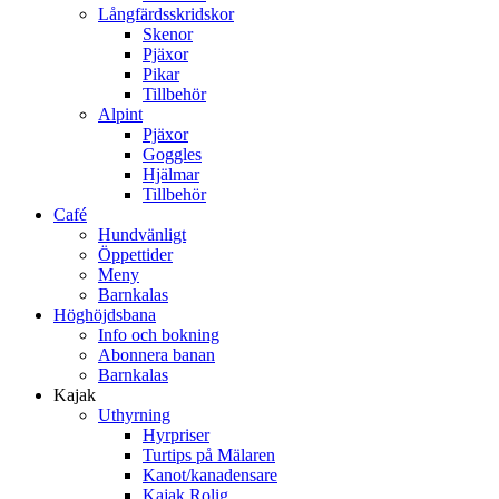
Långfärdsskridskor
Skenor
Pjäxor
Pikar
Tillbehör
Alpint
Pjäxor
Goggles
Hjälmar
Tillbehör
Café
Hundvänligt
Öppettider
Meny
Barnkalas
Höghöjdsbana
Info och bokning
Abonnera banan
Barnkalas
Kajak
Uthyrning
Hyrpriser
Turtips på Mälaren
Kanot/kanadensare
Kajak Rolig