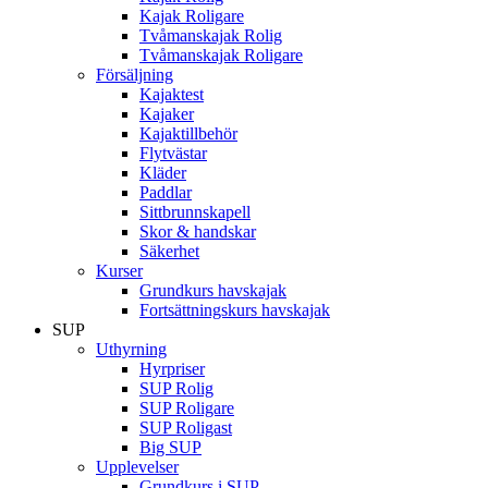
Kajak Roligare
Tvåmanskajak Rolig
Tvåmanskajak Roligare
Försäljning
Kajaktest
Kajaker
Kajaktillbehör
Flytvästar
Kläder
Paddlar
Sittbrunnskapell
Skor & handskar
Säkerhet
Kurser
Grundkurs havskajak
Fortsättningskurs havskajak
SUP
Uthyrning
Hyrpriser
SUP Rolig
SUP Roligare
SUP Roligast
Big SUP
Upplevelser
Grundkurs i SUP