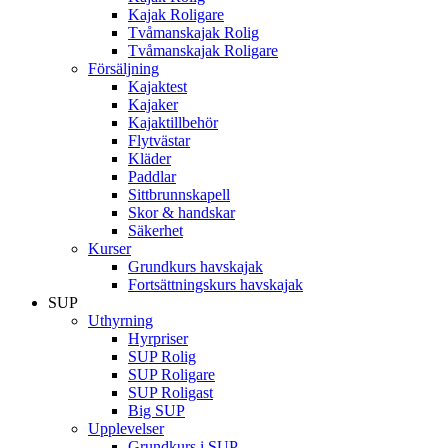
Kajak Roligare
Tvåmanskajak Rolig
Tvåmanskajak Roligare
Försäljning
Kajaktest
Kajaker
Kajaktillbehör
Flytvästar
Kläder
Paddlar
Sittbrunnskapell
Skor & handskar
Säkerhet
Kurser
Grundkurs havskajak
Fortsättningskurs havskajak
SUP
Uthyrning
Hyrpriser
SUP Rolig
SUP Roligare
SUP Roligast
Big SUP
Upplevelser
Grundkurs i SUP