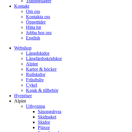
Träningsläger
Kontakt
Om oss
Kontakta oss
Öppettider
Hitta hit
Jobba hos oss
English
Webshop
Längdskidor
Långfärdsskridskor
Alpint
Kartor & böcker
Rullskidor
Friluftsliv
Cykel
Kajak & tillbehör
Hyrpriser
Alpint
Uthyrning
Säsongshyra
Skidpaket
Skidor
Pjäxor