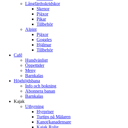
Långfärdsskridskor
Skenor
Pjäxor
Pikar
Tillbehör
Alpint
Pjäxor
Goggles
Hjälmar
Tillbehör
Café
Hundvänligt
Öppettider
Meny
Barnkalas
Höghöjdsbana
Info och bokning
Abonnera banan
Barnkalas
Kajak
Uthyrning
Hyrpriser
Turtips på Mälaren
Kanot/kanadensare
Kajak Rolig