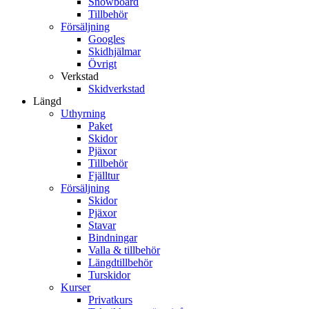
Snowboard
Tillbehör
Försäljning
Googles
Skidhjälmar
Övrigt
Verkstad
Skidverkstad
Längd
Uthyrning
Paket
Skidor
Pjäxor
Tillbehör
Fjälltur
Försäljning
Skidor
Pjäxor
Stavar
Bindningar
Valla & tillbehör
Längdtillbehör
Turskidor
Kurser
Privatkurs