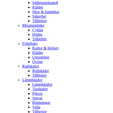
Sittbrunnskapell
Kläder
Skor & handskar
Säkerhet
Tillbehör
Mountainbike
Cyklar
Hjälm
Tillbehör
Friluftsliv
Kartor & böcker
Kläder
Utrustning
Övrigt
Rullskidor
Rullskidor
Tillbehör
Längdskidor
Längdskidor
Turskidor
Pjäxor
Stavar
Bindningar
Valla
Tillbehör