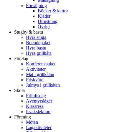
Matlagning
Försäljning
Böcker & kartor
Kläder
Utrustning
Övrigt
Stugby & bastu
Hyra stuga
Boendepaket
Hyra bastu
Hyra grillkåta
Företag
Konferenspaket
Aktiviteter
Mat i grillkåtan
Friskvård
Julmys i grillkåtan
Skola
Friluftsdag
Äventyrsläger
Klassresa
Isvakslektion
Förening
Möten
Lagaktiviteter