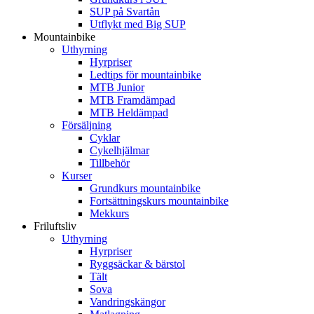
SUP på Svartån
Utflykt med Big SUP
Mountainbike
Uthyrning
Hyrpriser
Ledtips för mountainbike
MTB Junior
MTB Framdämpad
MTB Heldämpad
Försäljning
Cyklar
Cykelhjälmar
Tillbehör
Kurser
Grundkurs mountainbike
Fortsättningskurs mountainbike
Mekkurs
Friluftsliv
Uthyrning
Hyrpriser
Ryggsäckar & bärstol
Tält
Sova
Vandringskängor