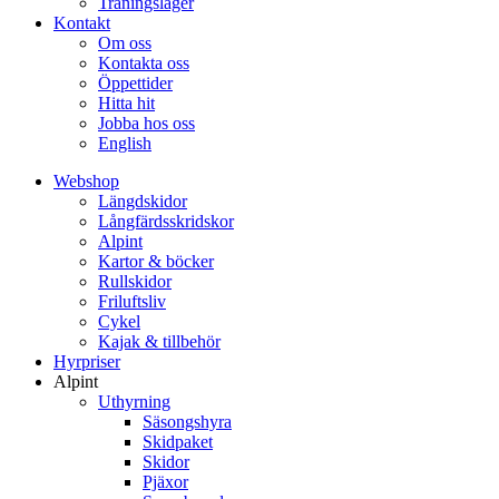
Träningsläger
Kontakt
Om oss
Kontakta oss
Öppettider
Hitta hit
Jobba hos oss
English
Webshop
Längdskidor
Långfärdsskridskor
Alpint
Kartor & böcker
Rullskidor
Friluftsliv
Cykel
Kajak & tillbehör
Hyrpriser
Alpint
Uthyrning
Säsongshyra
Skidpaket
Skidor
Pjäxor