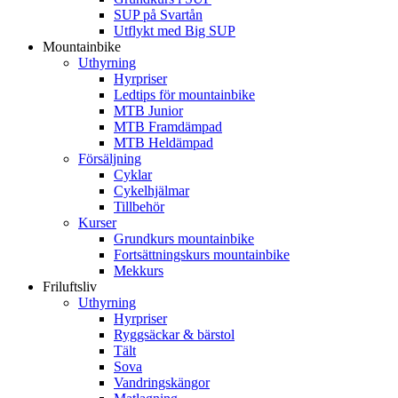
SUP på Svartån
Utflykt med Big SUP
Mountainbike
Uthyrning
Hyrpriser
Ledtips för mountainbike
MTB Junior
MTB Framdämpad
MTB Heldämpad
Försäljning
Cyklar
Cykelhjälmar
Tillbehör
Kurser
Grundkurs mountainbike
Fortsättningskurs mountainbike
Mekkurs
Friluftsliv
Uthyrning
Hyrpriser
Ryggsäckar & bärstol
Tält
Sova
Vandringskängor