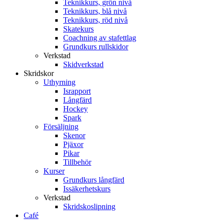
Teknikkurs, grön nivå
Teknikkurs, blå nivå
Teknikkurs, röd nivå
Skatekurs
Coachning av stafettlag
Grundkurs rullskidor
Verkstad
Skidverkstad
Skridskor
Uthyrning
Israpport
Långfärd
Hockey
Spark
Försäljning
Skenor
Pjäxor
Pikar
Tillbehör
Kurser
Grundkurs långfärd
Issäkerhetskurs
Verkstad
Skridskoslipning
Café