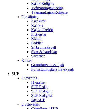
Kajak Roligare
Tvåmanskajak Rolig
Tvåmanskajak Roligare
Försäljning
Kajaktest
Kajaker
Kajaktillbehör
Flytvästar
Kläder
Paddlar
Sittbrunnskapell
Skor & handskar
Säkerhet
Kurser
Grundkurs havskajak
Fortsättningskurs havskajak
SUP
Uthyrning
Hyrpriser
SUP Rolig
SUP Roligare
SUP Roligast
Big SUP
Upplevelser
Grundkurs i SUP