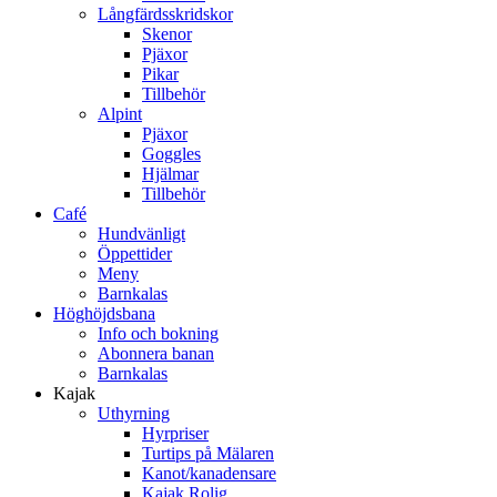
Långfärdsskridskor
Skenor
Pjäxor
Pikar
Tillbehör
Alpint
Pjäxor
Goggles
Hjälmar
Tillbehör
Café
Hundvänligt
Öppettider
Meny
Barnkalas
Höghöjdsbana
Info och bokning
Abonnera banan
Barnkalas
Kajak
Uthyrning
Hyrpriser
Turtips på Mälaren
Kanot/kanadensare
Kajak Rolig