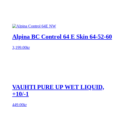
price
price
was:
is:
4,999.00kr.
3,499.30kr.
Alpina BC Control 64 E Skin 64-52-60
3,199.00
kr
VAUHTI PURE UP WET LIQUID,
+10/-1
449.00
kr