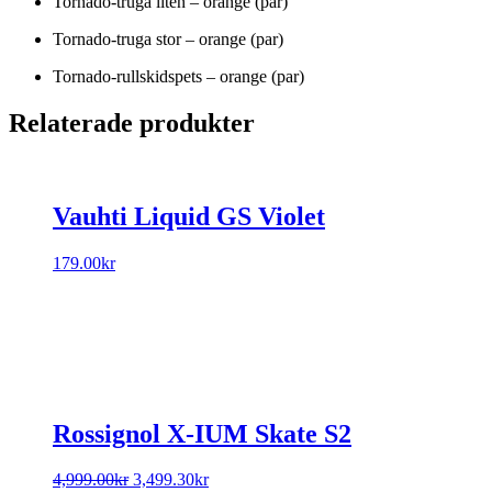
Tornado-truga liten – orange (par)
Tornado-truga stor – orange (par)
Tornado-rullskidspets – orange (par)
Relaterade produkter
Vauhti Liquid GS Violet
179.00
kr
Rossignol X-IUM Skate S2
Original
Current
4,999.00
kr
3,499.30
kr