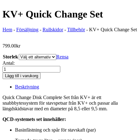
KV+ Quick Change Set
Hem
-
Försäljning
-
Rullskidor
-
Tillbehör
-
KV+ Quick Change Set
799.00
kr
Storlek
Rensa
Antal:
KV+
Quick
Lägg till i varukorg
Change
Set
Beskrivning
mängd
Quick Change Disk Complete Set från KV+ är ett
snabbbytessystem för stavspetsar från KV+ och passar alla
längdskidstavar med en diameter på 8,5 eller 9,5 mm.
QCD-systemets set innehåller:
Basinfästning och spår för stavskaft (par)