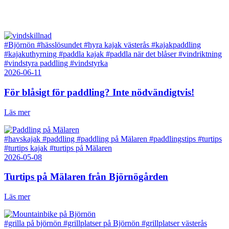
#Björnön
#hässlösundet
#hyra kajak västerås
#kajakpaddling
#kajakuthyrning
#paddla kajak
#paddla när det blåser
#vindriktning
#vindstyra paddling
#vindstyrka
2026-06-11
För blåsigt för paddling? Inte nödvändigtvis!
Läs mer
#havskajak
#paddling
#paddling på Mälaren
#paddlingstips
#turtips
#turtips kajak
#turtips på Mälaren
2026-05-08
Turtips på Mälaren från Björnögården
Läs mer
#grilla på björnön
#grillplatser på Björnön
#grillplatser västerås