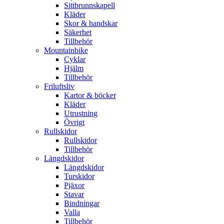
Sittbrunnskapell
Kläder
Skor & handskar
Säkerhet
Tillbehör
Mountainbike
Cyklar
Hjälm
Tillbehör
Friluftsliv
Kartor & böcker
Kläder
Utrustning
Övrigt
Rullskidor
Rullskidor
Tillbehör
Längdskidor
Längdskidor
Turskidor
Pjäxor
Stavar
Bindningar
Valla
Tillbehör