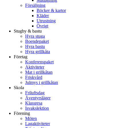
Matlagning
Försäljning
Böcker & kartor
Kläder
Utrustning
Övrigt
Stugby & bastu
Hyra stuga
Boendepaket
Hyra bastu
Hyra grillkåta
Företag
Konferenspaket
Aktiviteter
Mat i grillkåtan
Friskvård
Julmys i grillkåtan
Skola
Friluftsdag
Äventyrsläger
Klassresa
Isvakslektion
Förening
Möten
Lagaktiviteter