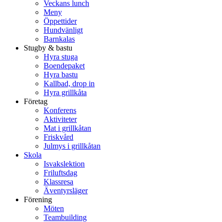
Veckans lunch
Meny
Öppettider
Hundvänligt
Barnkalas
Stugby & bastu
Hyra stuga
Boendepaket
Hyra bastu
Kallbad, drop in
Hyra grillkåta
Företag
Konferens
Aktiviteter
Mat i grillkåtan
Friskvård
Julmys i grillkåtan
Skola
Isvakslektion
Friluftsdag
Klassresa
Äventyrsläger
Förening
Möten
Teambuilding