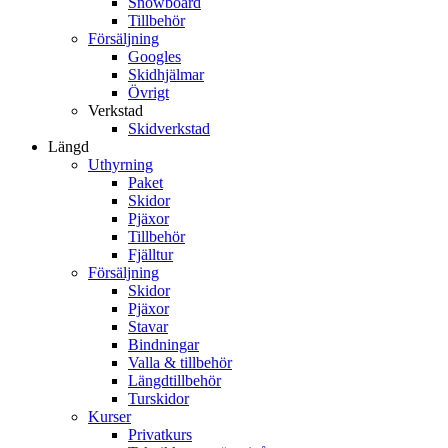
Snowboard
Tillbehör
Försäljning
Googles
Skidhjälmar
Övrigt
Verkstad
Skidverkstad
Längd
Uthyrning
Paket
Skidor
Pjäxor
Tillbehör
Fjälltur
Försäljning
Skidor
Pjäxor
Stavar
Bindningar
Valla & tillbehör
Längdtillbehör
Turskidor
Kurser
Privatkurs