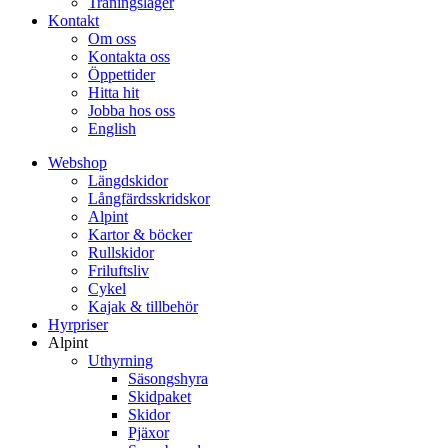
Träningsläger
Kontakt
Om oss
Kontakta oss
Öppettider
Hitta hit
Jobba hos oss
English
Webshop
Längdskidor
Långfärdsskridskor
Alpint
Kartor & böcker
Rullskidor
Friluftsliv
Cykel
Kajak & tillbehör
Hyrpriser
Alpint
Uthyrning
Säsongshyra
Skidpaket
Skidor
Pjäxor