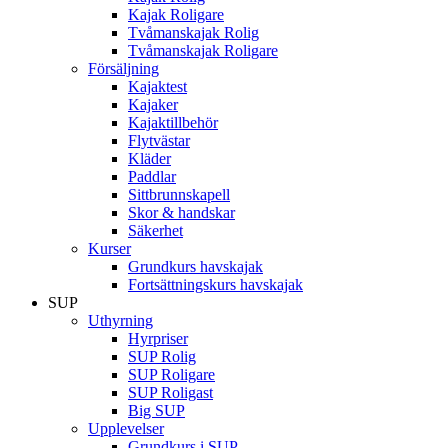
Kajak Roligare
Tvåmanskajak Rolig
Tvåmanskajak Roligare
Försäljning
Kajaktest
Kajaker
Kajaktillbehör
Flytvästar
Kläder
Paddlar
Sittbrunnskapell
Skor & handskar
Säkerhet
Kurser
Grundkurs havskajak
Fortsättningskurs havskajak
SUP
Uthyrning
Hyrpriser
SUP Rolig
SUP Roligare
SUP Roligast
Big SUP
Upplevelser
Grundkurs i SUP