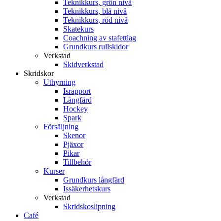
Teknikkurs, grön nivå
Teknikkurs, blå nivå
Teknikkurs, röd nivå
Skatekurs
Coachning av stafettlag
Grundkurs rullskidor
Verkstad
Skidverkstad
Skridskor
Uthyrning
Israpport
Långfärd
Hockey
Spark
Försäljning
Skenor
Pjäxor
Pikar
Tillbehör
Kurser
Grundkurs långfärd
Issäkerhetskurs
Verkstad
Skridskoslipning
Café