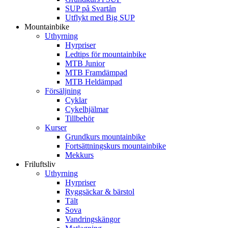
SUP på Svartån
Utflykt med Big SUP
Mountainbike
Uthyrning
Hyrpriser
Ledtips för mountainbike
MTB Junior
MTB Framdämpad
MTB Heldämpad
Försäljning
Cyklar
Cykelhjälmar
Tillbehör
Kurser
Grundkurs mountainbike
Fortsättningskurs mountainbike
Mekkurs
Friluftsliv
Uthyrning
Hyrpriser
Ryggsäckar & bärstol
Tält
Sova
Vandringskängor