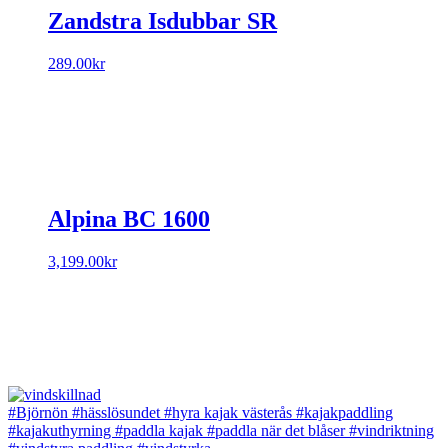
Zandstra Isdubbar SR
289.00
kr
Alpina BC 1600
3,199.00
kr
#Björnön
#hässlösundet
#hyra kajak västerås
#kajakpaddling
#kajakuthyrning
#paddla kajak
#paddla när det blåser
#vindriktning