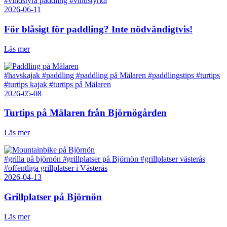
#vindstyra paddling
#vindstyrka
2026-06-11
För blåsigt för paddling? Inte nödvändigtvis!
Läs mer
#havskajak
#paddling
#paddling på Mälaren
#paddlingstips
#turtips
#turtips kajak
#turtips på Mälaren
2026-05-08
Turtips på Mälaren från Björnögården
Läs mer
#grilla på björnön
#grillplatser på Björnön
#grillplatser västerås
#offentliga grillplatser i Västerås
2026-04-13
Grillplatser på Björnön
Läs mer