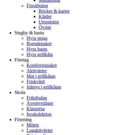
Matlagning
Försäljning
Böcker & kartor
Kläder
Utrustning
Övrigt
Stugby & bastu
Hyra stuga
Boendepaket
Hyra bastu
Hyra grillkåta
Företag
Konferenspaket
Aktiviteter
Mat i grillkåtan
Friskvård
Julmys i grillkåtan
Skola
Friluftsdag
Äventyrsläger
Klassresa
Isvakslektion
Förening
Möten
Lagaktiviteter