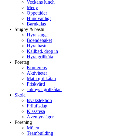
Veckans lunch
Meny
Öppettider
Hundvänligt
Barnkalas
Stugby & bastu
Hyra stuga
Boendepaket
Hyra bastu
Kallbad, drop in
Hyra grillkåta
Företag
Konferens
Aktiviteter
Mat i grillkåtan
Friskvård
Julmys i grillkåtan
Skola
Isvakslektion
Friluftsdag
Klassresa
Äventyrsläger
Förening
Möten
Teambuilding