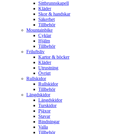
Sittbrunnskapell
Kläder
Skor & handskar
Säkerhet
Tillbehör
Mountainbike
Cyklar
Hjälm
Tillbehör
Friluftsliv
Kartor & böcker
Kläder
Utrustning
Övrigt
Rullskidor
Rullskidor
Tillbehör
Längdskidor
Längdskidor
Turskidor
Pjäxor
Stavar
Bindningar
Valla
Tillbehör