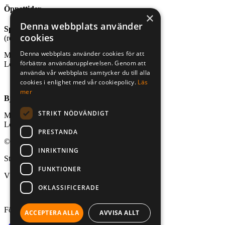
Öppettider
×
Denna webbplats använder
Sport- och friluftsbutik
cookies
(reception stugby och bastu)
Denna webbplats använder cookies för att
Mån-fre, kl. 10.00-18.00
förbättra användarupplevelsen. Genom att
Lör-sön, kl. 10.00-16.00
använda vår webbplats samtycker du till alla
cookies i enlighet med vår cookiepolicy.
Läs
mer
Björnögårdens café
STRIKT NÖDVÄNDIGT
Mån-fre, kl. 10.00-18.00
Lör-sön, kl. 10.00-18.00
PRESTANDA
© 2026 Aktivt Uteliv. All Rights Reserved
INRIKTNING
Stad:
FUNKTIONER
Västerås
OKLASSIFICERADE
Följ oss på:
ACCEPTERA ALLA
AVVISA ALLT