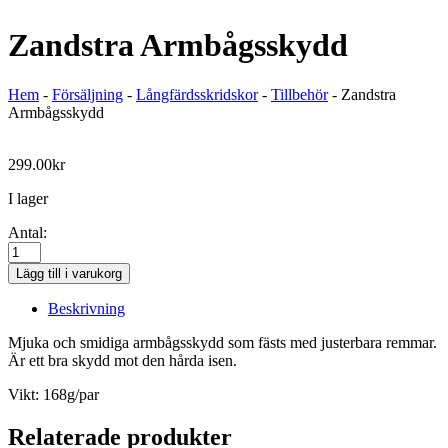
Zandstra Armbågsskydd
Hem
-
Försäljning
-
Långfärdsskridskor
-
Tillbehör
-
Zandstra
Armbågsskydd
299.00
kr
I lager
Antal:
Zandstra
Armbågsskydd
Lägg till i varukorg
mängd
Beskrivning
Mjuka och smidiga armbågsskydd som fästs med justerbara remmar.
Är ett bra skydd mot den hårda isen.
Vikt: 168g/par
Relaterade produkter