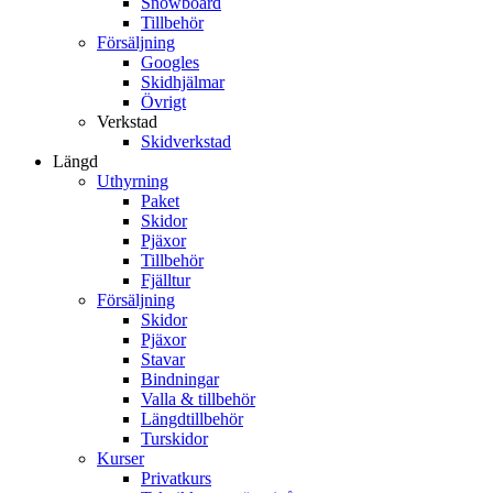
Snowboard
Tillbehör
Försäljning
Googles
Skidhjälmar
Övrigt
Verkstad
Skidverkstad
Längd
Uthyrning
Paket
Skidor
Pjäxor
Tillbehör
Fjälltur
Försäljning
Skidor
Pjäxor
Stavar
Bindningar
Valla & tillbehör
Längdtillbehör
Turskidor
Kurser
Privatkurs