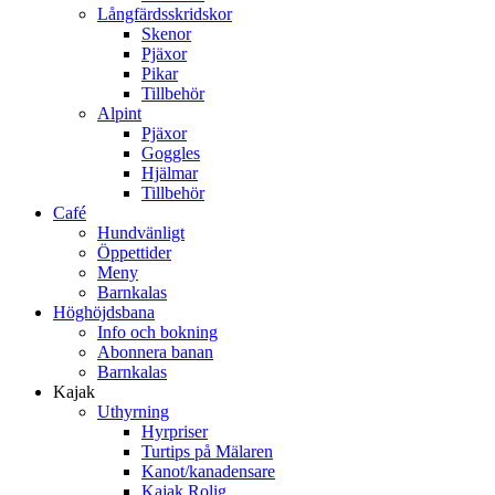
Långfärdsskridskor
Skenor
Pjäxor
Pikar
Tillbehör
Alpint
Pjäxor
Goggles
Hjälmar
Tillbehör
Café
Hundvänligt
Öppettider
Meny
Barnkalas
Höghöjdsbana
Info och bokning
Abonnera banan
Barnkalas
Kajak
Uthyrning
Hyrpriser
Turtips på Mälaren
Kanot/kanadensare
Kajak Rolig