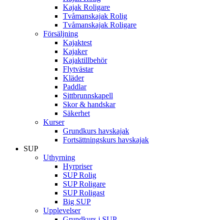
Kajak Roligare
Tvåmanskajak Rolig
Tvåmanskajak Roligare
Försäljning
Kajaktest
Kajaker
Kajaktillbehör
Flytvästar
Kläder
Paddlar
Sittbrunnskapell
Skor & handskar
Säkerhet
Kurser
Grundkurs havskajak
Fortsättningskurs havskajak
SUP
Uthyrning
Hyrpriser
SUP Rolig
SUP Roligare
SUP Roligast
Big SUP
Upplevelser
Grundkurs i SUP