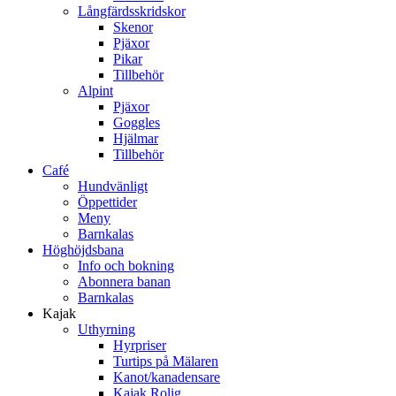
Långfärdsskridskor
Skenor
Pjäxor
Pikar
Tillbehör
Alpint
Pjäxor
Goggles
Hjälmar
Tillbehör
Café
Hundvänligt
Öppettider
Meny
Barnkalas
Höghöjdsbana
Info och bokning
Abonnera banan
Barnkalas
Kajak
Uthyrning
Hyrpriser
Turtips på Mälaren
Kanot/kanadensare
Kajak Rolig