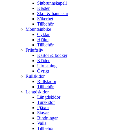
Sittbrunnskapell
Kläder
Skor & handskar
Säkerhet
Tillbehör
Mountainbike
Cyklar
Hjälm
Tillbehör
Friluftsliv
Kartor & böcker
Kläder
Utrustning
Övrigt
Rullskidor
Rullskidor
Tillbehör
Längdskidor
Längdskidor
Turskidor
Pjäxor
Stavar
Bindningar
Valla
Tillbehör