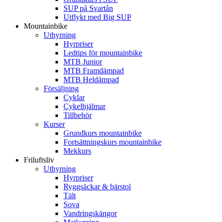
SUP på Svartån
Utflykt med Big SUP
Mountainbike
Uthyrning
Hyrpriser
Ledtips för mountainbike
MTB Junior
MTB Framdämpad
MTB Heldämpad
Försäljning
Cyklar
Cykelhjälmar
Tillbehör
Kurser
Grundkurs mountainbike
Fortsättningskurs mountainbike
Mekkurs
Friluftsliv
Uthyrning
Hyrpriser
Ryggsäckar & bärstol
Tält
Sova
Vandringskängor