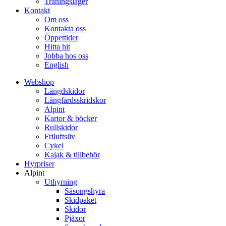
Träningsläger
Kontakt
Om oss
Kontakta oss
Öppettider
Hitta hit
Jobba hos oss
English
Webshop
Längdskidor
Långfärdsskridskor
Alpint
Kartor & böcker
Rullskidor
Friluftsliv
Cykel
Kajak & tillbehör
Hyrpriser
Alpint
Uthyrning
Säsongshyra
Skidpaket
Skidor
Pjäxor