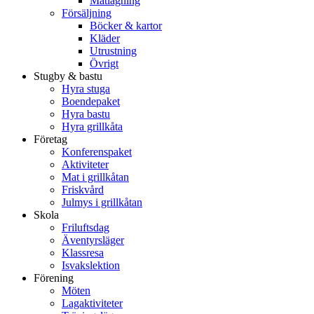
Matlagning
Försäljning
Böcker & kartor
Kläder
Utrustning
Övrigt
Stugby & bastu
Hyra stuga
Boendepaket
Hyra bastu
Hyra grillkåta
Företag
Konferenspaket
Aktiviteter
Mat i grillkåtan
Friskvård
Julmys i grillkåtan
Skola
Friluftsdag
Äventyrsläger
Klassresa
Isvakslektion
Förening
Möten
Lagaktiviteter