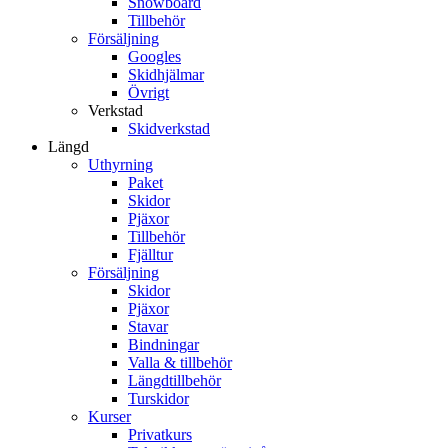
Snowboard
Tillbehör
Försäljning
Googles
Skidhjälmar
Övrigt
Verkstad
Skidverkstad
Längd
Uthyrning
Paket
Skidor
Pjäxor
Tillbehör
Fjälltur
Försäljning
Skidor
Pjäxor
Stavar
Bindningar
Valla & tillbehör
Längdtillbehör
Turskidor
Kurser
Privatkurs