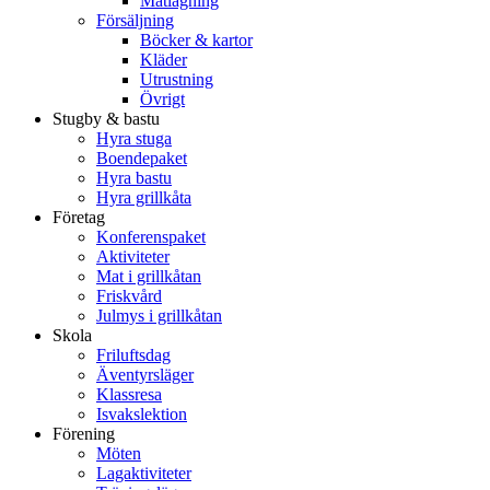
Matlagning
Försäljning
Böcker & kartor
Kläder
Utrustning
Övrigt
Stugby & bastu
Hyra stuga
Boendepaket
Hyra bastu
Hyra grillkåta
Företag
Konferenspaket
Aktiviteter
Mat i grillkåtan
Friskvård
Julmys i grillkåtan
Skola
Friluftsdag
Äventyrsläger
Klassresa
Isvakslektion
Förening
Möten
Lagaktiviteter