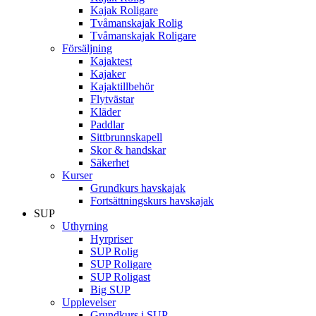
Kajak Roligare
Tvåmanskajak Rolig
Tvåmanskajak Roligare
Försäljning
Kajaktest
Kajaker
Kajaktillbehör
Flytvästar
Kläder
Paddlar
Sittbrunnskapell
Skor & handskar
Säkerhet
Kurser
Grundkurs havskajak
Fortsättningskurs havskajak
SUP
Uthyrning
Hyrpriser
SUP Rolig
SUP Roligare
SUP Roligast
Big SUP
Upplevelser
Grundkurs i SUP