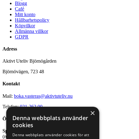
Blogg
Café
Mitt konto
Hållbarhetspolicy
Köpvilkor
Allmänna villkor
GDPR
Adress
Aktivt Uteliv Björnögården
Björnövägen, 723 48
Kontakt
Mail:
boka.vasteras@aktivtuteliv.nu
Telefon:
021-262 00
×
Denna webbplats använder
Öppettider
cookies
Sport- och friluftsbutik
Denna webbplats använder cookies för att
(reception stugby och bastu)