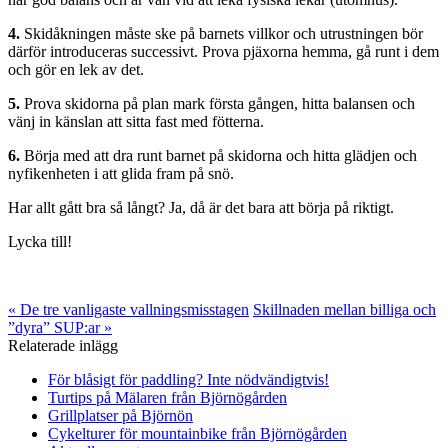
4.
Skidåkningen måste ske på barnets villkor och utrustningen bör
därför introduceras successivt. Prova pjäxorna hemma, gå runt i dem
och gör en lek av det.
5.
Prova skidorna på plan mark första gången, hitta balansen och
vänj in känslan att sitta fast med fötterna.
6.
Börja med att dra runt barnet på skidorna och hitta glädjen och
nyfikenheten i att glida fram på snö.
Har allt gått bra så långt? Ja, då är det bara att börja på riktigt.
Lycka till!
« De tre vanligaste vallningsmisstagen
Skillnaden mellan billiga och
”dyra” SUP:ar »
Relaterade inlägg
För blåsigt för paddling? Inte nödvändigtvis!
Turtips på Mälaren från Björnögården
Grillplatser på Björnön
Cykelturer för mountainbike från Björnögården