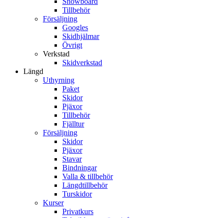
Snowboard
Tillbehör
Försäljning
Googles
Skidhjälmar
Övrigt
Verkstad
Skidverkstad
Längd
Uthyrning
Paket
Skidor
Pjäxor
Tillbehör
Fjälltur
Försäljning
Skidor
Pjäxor
Stavar
Bindningar
Valla & tillbehör
Längdtillbehör
Turskidor
Kurser
Privatkurs