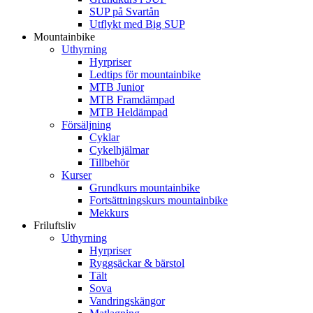
SUP på Svartån
Utflykt med Big SUP
Mountainbike
Uthyrning
Hyrpriser
Ledtips för mountainbike
MTB Junior
MTB Framdämpad
MTB Heldämpad
Försäljning
Cyklar
Cykelhjälmar
Tillbehör
Kurser
Grundkurs mountainbike
Fortsättningskurs mountainbike
Mekkurs
Friluftsliv
Uthyrning
Hyrpriser
Ryggsäckar & bärstol
Tält
Sova
Vandringskängor