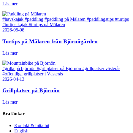
Läs mer
#havskajak
#paddling
#paddling på Mälaren
#paddlingstips
#turtips
#turtips kajak
#turtips på Mälaren
2026-05-08
Turtips på Mälaren från Björnögården
Läs mer
#grilla på björnön
#grillplatser på Björnön
#grillplatser västerås
#offentliga grillplatser i Västerås
2026-04-13
Grillplatser på Björnön
Läs mer
Bra länkar
Kontakt & hitta hit
English