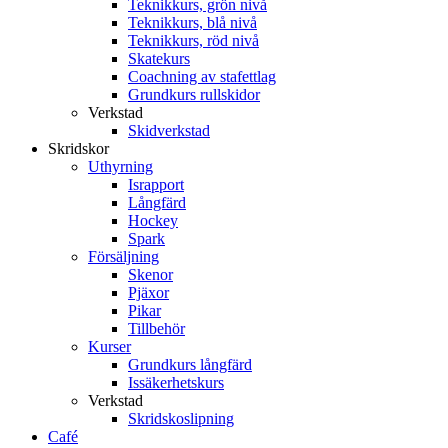
Teknikkurs, grön nivå
Teknikkurs, blå nivå
Teknikkurs, röd nivå
Skatekurs
Coachning av stafettlag
Grundkurs rullskidor
Verkstad
Skidverkstad
Skridskor
Uthyrning
Israpport
Långfärd
Hockey
Spark
Försäljning
Skenor
Pjäxor
Pikar
Tillbehör
Kurser
Grundkurs långfärd
Issäkerhetskurs
Verkstad
Skridskoslipning
Café