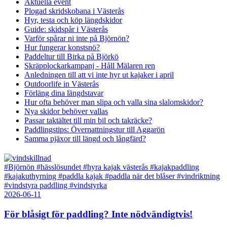
Aktuella event
Plogad skridskobana i Västerås
Hyr, testa och köp längdskidor
Guide: skidspår i Västerås
Varför spårar ni inte på Björnön?
Hur fungerar konstsnö?
Paddeltur till Birka på Björkö
Skräpplockarkampanj - Håll Mälaren ren
Anledningen till att vi inte hyr ut kajaker i april
Outdoorlife in Västerås
Förläng dina längdstavar
Hur ofta behöver man slipa och valla sina slalomskidor?
Nya skidor behöver vallas
Passar taktältet till min bil och takräcke?
Paddlingstips: Övernattningstur till Aggarön
Samma pjäxor till längd och långfärd?
#Björnön
#hässlösundet
#hyra kajak västerås
#kajakpaddling
#kajakuthyrning
#paddla kajak
#paddla när det blåser
#vindriktning
#vindstyra paddling
#vindstyrka
2026-06-11
För blåsigt för paddling? Inte nödvändigtvis!