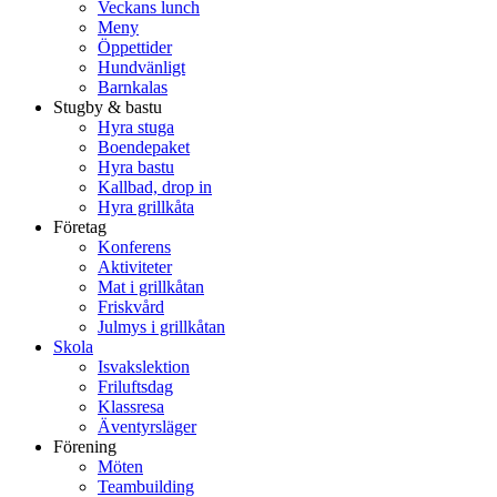
Veckans lunch
Meny
Öppettider
Hundvänligt
Barnkalas
Stugby & bastu
Hyra stuga
Boendepaket
Hyra bastu
Kallbad, drop in
Hyra grillkåta
Företag
Konferens
Aktiviteter
Mat i grillkåtan
Friskvård
Julmys i grillkåtan
Skola
Isvakslektion
Friluftsdag
Klassresa
Äventyrsläger
Förening
Möten
Teambuilding