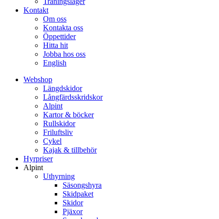
Träningsläger
Kontakt
Om oss
Kontakta oss
Öppettider
Hitta hit
Jobba hos oss
English
Webshop
Längdskidor
Långfärdsskridskor
Alpint
Kartor & böcker
Rullskidor
Friluftsliv
Cykel
Kajak & tillbehör
Hyrpriser
Alpint
Uthyrning
Säsongshyra
Skidpaket
Skidor
Pjäxor