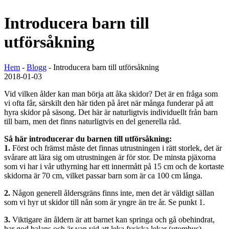
Introducera barn till
utförsåkning
Hem
-
Blogg
-
Introducera barn till utförsåkning
2018-01-03
Vid vilken ålder kan man börja att åka skidor? Det är en fråga som
vi ofta får, särskilt den här tiden på året när många funderar på att
hyra skidor på säsong. Det här är naturligtvis individuellt från barn
till barn, men det finns naturligtvis en del generella råd.
Så här introducerar du barnen till utförsåkning:
1.
Först och främst måste det finnas utrustningen i rätt storlek, det är
svårare att lära sig om utrustningen är för stor. De minsta pjäxorna
som vi har i vår uthyrning har ett innermått på 15 cm och de kortaste
skidorna är 70 cm, vilket passar barn som är ca 100 cm långa.
2.
Någon generell åldersgräns finns inte, men det är väldigt sällan
som vi hyr ut skidor till nån som är yngre än tre år. Se punkt 1.
3.
Viktigare än åldern är att barnet kan springa och gå obehindrat,
har god balans och är van vid att leka fysiska lekar (utomhus).