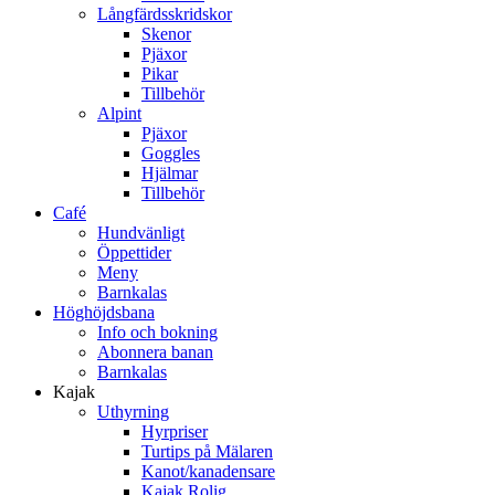
Långfärdsskridskor
Skenor
Pjäxor
Pikar
Tillbehör
Alpint
Pjäxor
Goggles
Hjälmar
Tillbehör
Café
Hundvänligt
Öppettider
Meny
Barnkalas
Höghöjdsbana
Info och bokning
Abonnera banan
Barnkalas
Kajak
Uthyrning
Hyrpriser
Turtips på Mälaren
Kanot/kanadensare
Kajak Rolig