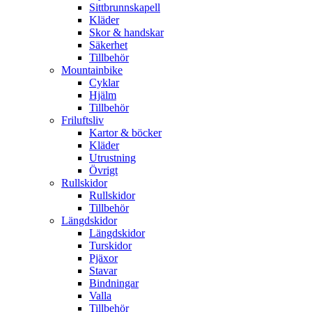
Sittbrunnskapell
Kläder
Skor & handskar
Säkerhet
Tillbehör
Mountainbike
Cyklar
Hjälm
Tillbehör
Friluftsliv
Kartor & böcker
Kläder
Utrustning
Övrigt
Rullskidor
Rullskidor
Tillbehör
Längdskidor
Längdskidor
Turskidor
Pjäxor
Stavar
Bindningar
Valla
Tillbehör