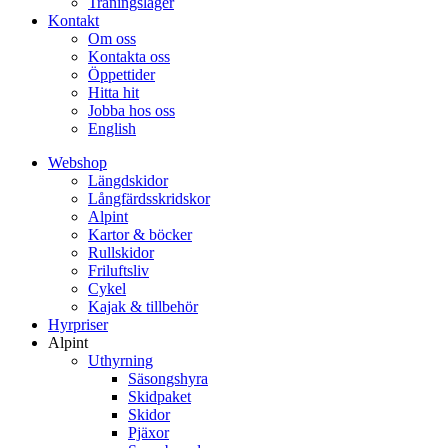
Träningsläger
Kontakt
Om oss
Kontakta oss
Öppettider
Hitta hit
Jobba hos oss
English
Webshop
Längdskidor
Långfärdsskridskor
Alpint
Kartor & böcker
Rullskidor
Friluftsliv
Cykel
Kajak & tillbehör
Hyrpriser
Alpint
Uthyrning
Säsongshyra
Skidpaket
Skidor
Pjäxor