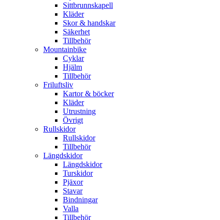
Sittbrunnskapell
Kläder
Skor & handskar
Säkerhet
Tillbehör
Mountainbike
Cyklar
Hjälm
Tillbehör
Friluftsliv
Kartor & böcker
Kläder
Utrustning
Övrigt
Rullskidor
Rullskidor
Tillbehör
Längdskidor
Längdskidor
Turskidor
Pjäxor
Stavar
Bindningar
Valla
Tillbehör