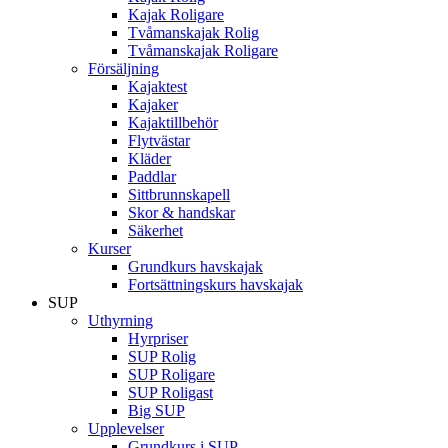
Kajak Roligare
Tvåmanskajak Rolig
Tvåmanskajak Roligare
Försäljning
Kajaktest
Kajaker
Kajaktillbehör
Flytvästar
Kläder
Paddlar
Sittbrunnskapell
Skor & handskar
Säkerhet
Kurser
Grundkurs havskajak
Fortsättningskurs havskajak
SUP
Uthyrning
Hyrpriser
SUP Rolig
SUP Roligare
SUP Roligast
Big SUP
Upplevelser
Grundkurs i SUP