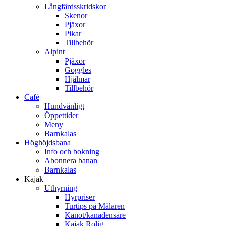
Långfärdsskridskor
Skenor
Pjäxor
Pikar
Tillbehör
Alpint
Pjäxor
Goggles
Hjälmar
Tillbehör
Café
Hundvänligt
Öppettider
Meny
Barnkalas
Höghöjdsbana
Info och bokning
Abonnera banan
Barnkalas
Kajak
Uthyrning
Hyrpriser
Turtips på Mälaren
Kanot/kanadensare
Kajak Rolig