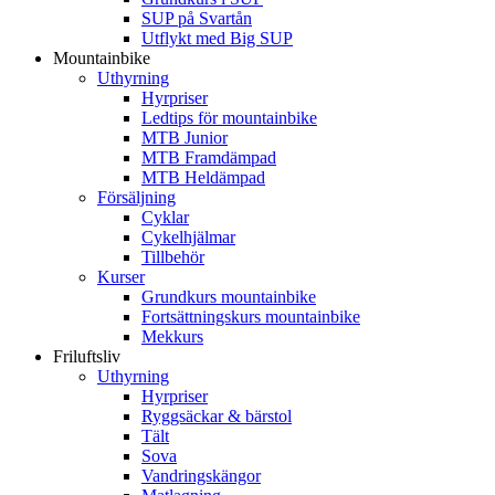
SUP på Svartån
Utflykt med Big SUP
Mountainbike
Uthyrning
Hyrpriser
Ledtips för mountainbike
MTB Junior
MTB Framdämpad
MTB Heldämpad
Försäljning
Cyklar
Cykelhjälmar
Tillbehör
Kurser
Grundkurs mountainbike
Fortsättningskurs mountainbike
Mekkurs
Friluftsliv
Uthyrning
Hyrpriser
Ryggsäckar & bärstol
Tält
Sova
Vandringskängor