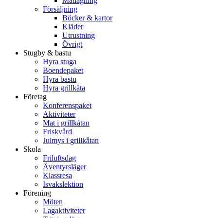
Matlagning
Försäljning
Böcker & kartor
Kläder
Utrustning
Övrigt
Stugby & bastu
Hyra stuga
Boendepaket
Hyra bastu
Hyra grillkåta
Företag
Konferenspaket
Aktiviteter
Mat i grillkåtan
Friskvård
Julmys i grillkåtan
Skola
Friluftsdag
Äventyrsläger
Klassresa
Isvakslektion
Förening
Möten
Lagaktiviteter