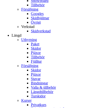
Snowboard
Tillbehör
Försäljning
Googles
Skidhjälmar
Övrigt
Verkstad
Skidverkstad
Längd
Uthyrning
Paket
Skidor
Pjäxor
Tillbehör
Fjälltur
Försäljning
Skidor
Pjäxor
Stavar
Bindningar
Valla & tillbehör
Längdtillbehör
Turskidor
Kurser
Privatkurs