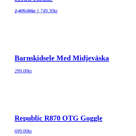
Original
Current
2,499.00
kr
1,749.30
kr
price
price
was:
is:
2,499.00kr.
1,749.30kr.
Barnskidsele Med Midjeväska
299.00
kr
Republic R870 OTG Goggle
699.00
kr