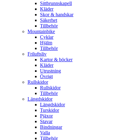
Sittbrunnskapell
Kläder
Skor & handskar
Säkerhet
Tillbehör
Mountainbike
Cyklar
Hjälm
Tillbehör
Friluftsliv
Kartor & böcker
Kläder
Utrustning
Övrigt
Rullskidor
Rullskidor
Tillbehör
Längdskidor
Längdskidor
Turskidor
Pjäxor
Stavar
Bindningar
Valla
Tillbehör