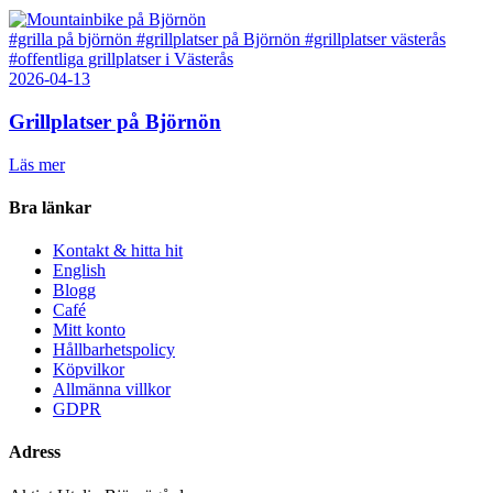
#grilla på björnön
#grillplatser på Björnön
#grillplatser västerås
#offentliga grillplatser i Västerås
2026-04-13
Grillplatser på Björnön
Läs mer
Bra länkar
Kontakt & hitta hit
English
Blogg
Café
Mitt konto
Hållbarhetspolicy
Köpvilkor
Allmänna villkor
GDPR
Adress