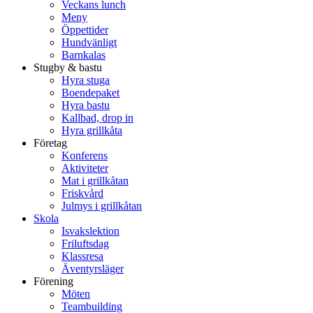
Veckans lunch
Meny
Öppettider
Hundvänligt
Barnkalas
Stugby & bastu
Hyra stuga
Boendepaket
Hyra bastu
Kallbad, drop in
Hyra grillkåta
Företag
Konferens
Aktiviteter
Mat i grillkåtan
Friskvård
Julmys i grillkåtan
Skola
Isvakslektion
Friluftsdag
Klassresa
Äventyrsläger
Förening
Möten
Teambuilding