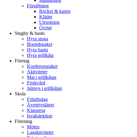
Matlagning
Försäljning
Böcker & kartor
Kläder
Utrustning
Övrigt
Stugby & bastu
Hyra stuga
Boendepaket
Hyra bastu
Hyra grillkåta
Företag
Konferenspaket
Aktiviteter
Mat i grillkåtan
Friskvård
Julmys i grillkåtan
Skola
Friluftsdag
Äventyrsläger
Klassresa
Isvakslektion
Förening
Möten
Lagaktiviteter