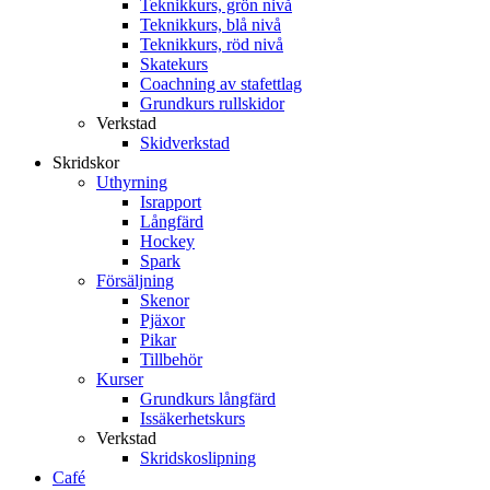
Teknikkurs, grön nivå
Teknikkurs, blå nivå
Teknikkurs, röd nivå
Skatekurs
Coachning av stafettlag
Grundkurs rullskidor
Verkstad
Skidverkstad
Skridskor
Uthyrning
Israpport
Långfärd
Hockey
Spark
Försäljning
Skenor
Pjäxor
Pikar
Tillbehör
Kurser
Grundkurs långfärd
Issäkerhetskurs
Verkstad
Skridskoslipning
Café