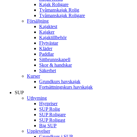
Kajak Roligare
Tvåmanskajak Rolig
Tvåmanskajak Roligare
Försäljning
Kajaktest
Kajaker
Kajaktillbehör
Flytvästar
Kläder
Paddlar
Sittbrunnskapell
Skor & handskar
Säkerhet
Kurser
Grundkurs havskajak
Fortsättningskurs havskajak
SUP
Uthyrning
Hyrpriser
SUP Rolig
SUP Roligare
SUP Roligast
Big SUP
Upplevelser
Grundkurs i SUP