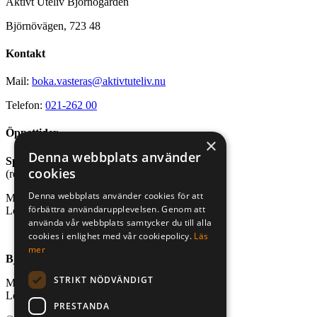
Aktivt Uteliv Björnögården
Björnövägen, 723 48
Kontakt
Mail:
boka.vasteras@aktivtuteliv.nu
Telefon:
021-262 00
Öppettider
×
Denna webbplats använder
Sport- och friluftsbutik
cookies
(reception stugby och bastu)
Denna webbplats använder cookies för att
Mån-fre, kl. 10.00-18.00
förbättra användarupplevelsen. Genom att
Lör-sön, kl. 10.00-16.00
använda vår webbplats samtycker du till alla
cookies i enlighet med vår cookiepolicy.
Läs
mer
Björnögårdens café
STRIKT NÖDVÄNDIGT
Mån-fre, kl. 10.00-18.00
Lör-sön, kl. 10.00-18.00
PRESTANDA