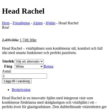
Head Rachel
Hem
-
Försäljning
-
Alpint
-
Hjälm
-
Head Rachel
Rea!
Original
Current
2,499.00
kr
1,749.30
kr
price
price
Head Rachel – visirhjälmen som kombinerar stil, komfort och full
was:
is:
sikt med smarta funktioner och perfekt passform.
2,499.00kr.
1,749.30kr.
Storlek
Färg
Rensa
Antal:
Head
Rachel
Lägg till i varukorg
mängd
Beskrivning
Head Rachel är en innovativ hjälm med integrerat visir som
kombinerar fördelarna med skidglasögon och visirhjälm i ett –
perfekt även för glasögonbärare. Den dubbellinsade visirenheten ger