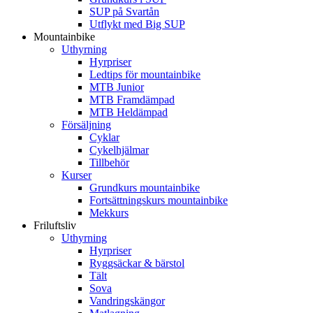
SUP på Svartån
Utflykt med Big SUP
Mountainbike
Uthyrning
Hyrpriser
Ledtips för mountainbike
MTB Junior
MTB Framdämpad
MTB Heldämpad
Försäljning
Cyklar
Cykelhjälmar
Tillbehör
Kurser
Grundkurs mountainbike
Fortsättningskurs mountainbike
Mekkurs
Friluftsliv
Uthyrning
Hyrpriser
Ryggsäckar & bärstol
Tält
Sova
Vandringskängor