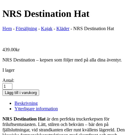
NRS Destination Hat
Hem
-
Försäljning
-
Kajak
-
Kläder
-
NRS Destination Hat
439.00
kr
NRS Destination – kepsen som följer med på alla dina äventyr.
I lager
Antal:
NRS
Destination
Lägg till i varukorg
Hat
mängd
Beskrivning
Ytterligare information
NRS Destination Hat
är den perfekta truckerkepsen för
friluftsentusiasten. Lätt, stilren och bekväm – bär den på
fjällsluttningar, vid strandkanten eller runt kvällens lägereld. Den