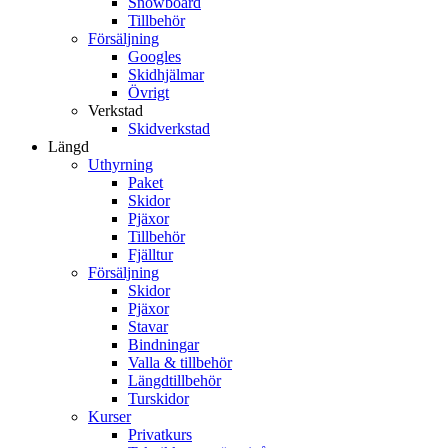
Snowboard
Tillbehör
Försäljning
Googles
Skidhjälmar
Övrigt
Verkstad
Skidverkstad
Längd
Uthyrning
Paket
Skidor
Pjäxor
Tillbehör
Fjälltur
Försäljning
Skidor
Pjäxor
Stavar
Bindningar
Valla & tillbehör
Längdtillbehör
Turskidor
Kurser
Privatkurs