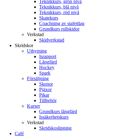
Teknikkurs, grön nivå
Teknikkurs, blå nivå
Teknikkurs, röd nivå
Skatekurs
Coachning av stafettlag
Grundkurs rullskidor
Verkstad
Skidverkstad
Skridskor
Uthyrning
Israpport
Långfärd
Hockey
Spark
Försäljning
Skenor
Pjäxor
Pikar
Tillbehör
Kurser
Grundkurs långfärd
Issäkerhetskurs
Verkstad
Skridskoslipning
Café