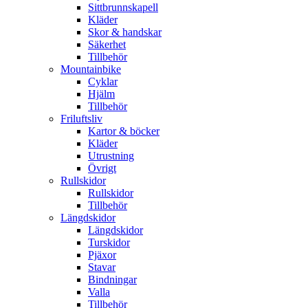
Sittbrunnskapell
Kläder
Skor & handskar
Säkerhet
Tillbehör
Mountainbike
Cyklar
Hjälm
Tillbehör
Friluftsliv
Kartor & böcker
Kläder
Utrustning
Övrigt
Rullskidor
Rullskidor
Tillbehör
Längdskidor
Längdskidor
Turskidor
Pjäxor
Stavar
Bindningar
Valla
Tillbehör