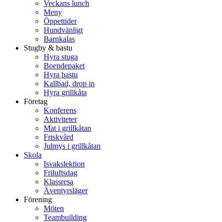
Veckans lunch
Meny
Öppettider
Hundvänligt
Barnkalas
Stugby & bastu
Hyra stuga
Boendepaket
Hyra bastu
Kallbad, drop in
Hyra grillkåta
Företag
Konferens
Aktiviteter
Mat i grillkåtan
Friskvård
Julmys i grillkåtan
Skola
Isvakslektion
Friluftsdag
Klassresa
Äventyrsläger
Förening
Möten
Teambuilding