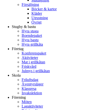
Matlagning
Försäljning
Böcker & kartor
Kläder
Utrustning
Övrigt
Stugby & bastu
Hyra stuga
Boendepaket
Hyra bastu
Hyra grillkåta
Företag
Konferenspaket
Aktiviteter
Mat i grillkåtan
Friskvård
Julmys i grillkåtan
Skola
Friluftsdag
Äventyrsläger
Klassresa
Isvakslektion
Förening
Möten
Lagaktiviteter