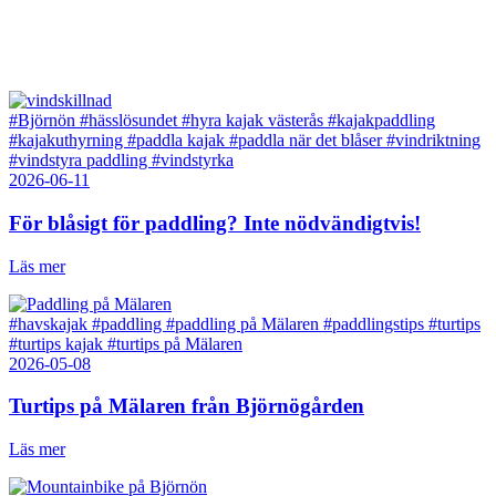
#Björnön
#hässlösundet
#hyra kajak västerås
#kajakpaddling
#kajakuthyrning
#paddla kajak
#paddla när det blåser
#vindriktning
#vindstyra paddling
#vindstyrka
2026-06-11
För blåsigt för paddling? Inte nödvändigtvis!
Läs mer
#havskajak
#paddling
#paddling på Mälaren
#paddlingstips
#turtips
#turtips kajak
#turtips på Mälaren
2026-05-08
Turtips på Mälaren från Björnögården
Läs mer