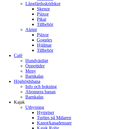
Långfärdsskridskor
Skenor
Pjäxor
Pikar
Tillbehör
Alpint
Pjäxor
Goggles
Hjälmar
Tillbehör
Café
Hundvänligt
Öppettider
Meny
Barnkalas
Höghöjdsbana
Info och bokning
Abonnera banan
Barnkalas
Kajak
Uthyrning
Hyrpriser
Turtips på Mälaren
Kanot/kanadensare
Kajak Rolig