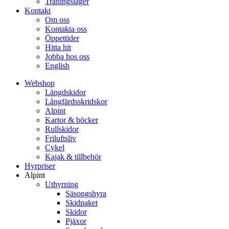
Träningsläger
Kontakt
Om oss
Kontakta oss
Öppettider
Hitta hit
Jobba hos oss
English
Webshop
Längdskidor
Långfärdsskridskor
Alpint
Kartor & böcker
Rullskidor
Friluftsliv
Cykel
Kajak & tillbehör
Hyrpriser
Alpint
Uthyrning
Säsongshyra
Skidpaket
Skidor
Pjäxor