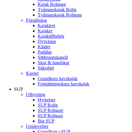
Kajak Roligare
Tvåmanskajak Rolig
Tvåmanskajak Roligare
Försäljning
Kajaktest
Kajaker
Kajaktillbehör
Flytvästar
Kläder
Paddlar
Sittbrunnskapell
Skor & handskar
Säkerhet
Kurser
Grundkurs havskajak
Fortsättningskurs havskajak
SUP
Uthyrning
Hyrpriser
SUP Rolig
SUP Roligare
SUP Roligast
Big SUP
Upplevelser
Grundkurs i SUP