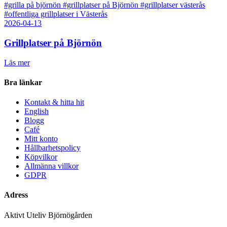
#grilla på björnön
#grillplatser på Björnön
#grillplatser västerås
#offentliga grillplatser i Västerås
2026-04-13
Grillplatser på Björnön
Läs mer
Bra länkar
Kontakt & hitta hit
English
Blogg
Café
Mitt konto
Hållbarhetspolicy
Köpvilkor
Allmänna villkor
GDPR
Adress
Aktivt Uteliv Björnögården