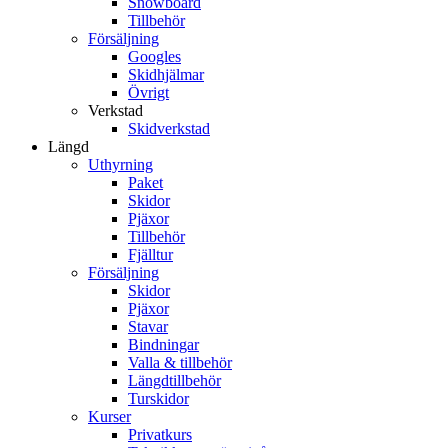
Snowboard
Tillbehör
Försäljning
Googles
Skidhjälmar
Övrigt
Verkstad
Skidverkstad
Längd
Uthyrning
Paket
Skidor
Pjäxor
Tillbehör
Fjälltur
Försäljning
Skidor
Pjäxor
Stavar
Bindningar
Valla & tillbehör
Längdtillbehör
Turskidor
Kurser
Privatkurs