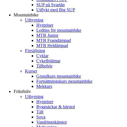
SUP på Svartån
Utflykt med Big SUP
Mountainbike
Uthyrning
Hyrpriser
Ledtips för mountainbike
MTB Junior
MTB Framdämpad
MTB Heldämpad
Försäljning
Cyklar
Cykelhjälmar
Tillbehör
Kurser
Grundkurs mountainbike
Fortsättningskurs mountainbike
Mekkurs
Friluftsliv
Uthyrning
Hyrpriser
Ryggsäckar & bärstol
Tält
Sova
Vandringskängor