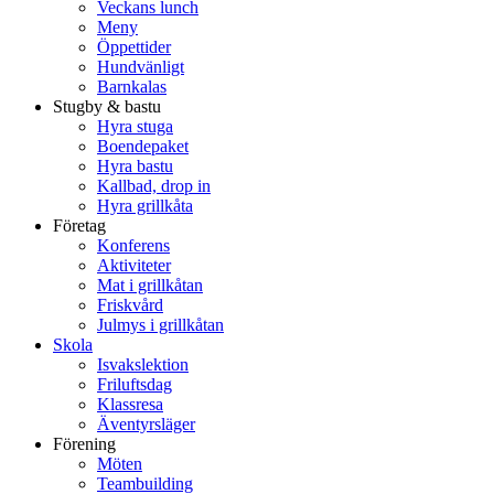
Veckans lunch
Meny
Öppettider
Hundvänligt
Barnkalas
Stugby & bastu
Hyra stuga
Boendepaket
Hyra bastu
Kallbad, drop in
Hyra grillkåta
Företag
Konferens
Aktiviteter
Mat i grillkåtan
Friskvård
Julmys i grillkåtan
Skola
Isvakslektion
Friluftsdag
Klassresa
Äventyrsläger
Förening
Möten
Teambuilding