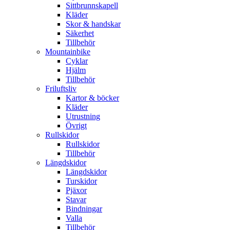
Sittbrunnskapell
Kläder
Skor & handskar
Säkerhet
Tillbehör
Mountainbike
Cyklar
Hjälm
Tillbehör
Friluftsliv
Kartor & böcker
Kläder
Utrustning
Övrigt
Rullskidor
Rullskidor
Tillbehör
Längdskidor
Längdskidor
Turskidor
Pjäxor
Stavar
Bindningar
Valla
Tillbehör