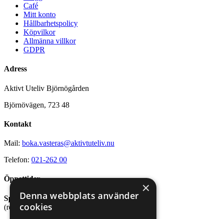
Café
Mitt konto
Hållbarhetspolicy
Köpvilkor
Allmänna villkor
GDPR
Adress
Aktivt Uteliv Björnögården
Björnövägen, 723 48
Kontakt
Mail:
boka.vasteras@aktivtuteliv.nu
Telefon:
021-262 00
Öppettider
×
Denna webbplats använder
Sport- och friluftsbutik
cookies
(reception stugby och bastu)