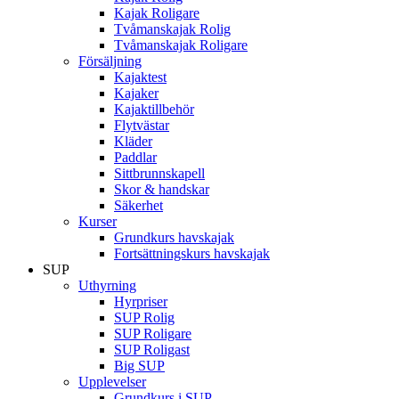
Kajak Roligare
Tvåmanskajak Rolig
Tvåmanskajak Roligare
Försäljning
Kajaktest
Kajaker
Kajaktillbehör
Flytvästar
Kläder
Paddlar
Sittbrunnskapell
Skor & handskar
Säkerhet
Kurser
Grundkurs havskajak
Fortsättningskurs havskajak
SUP
Uthyrning
Hyrpriser
SUP Rolig
SUP Roligare
SUP Roligast
Big SUP
Upplevelser
Grundkurs i SUP