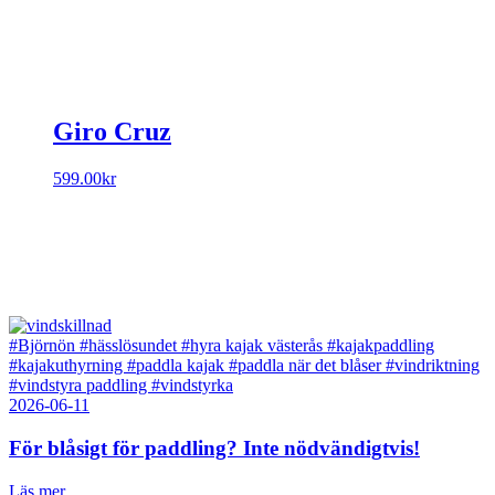
799.00kr.
559.30kr.
Giro Cruz
599.00
kr
#Björnön
#hässlösundet
#hyra kajak västerås
#kajakpaddling
#kajakuthyrning
#paddla kajak
#paddla när det blåser
#vindriktning
#vindstyra paddling
#vindstyrka
2026-06-11
För blåsigt för paddling? Inte nödvändigtvis!
Läs mer