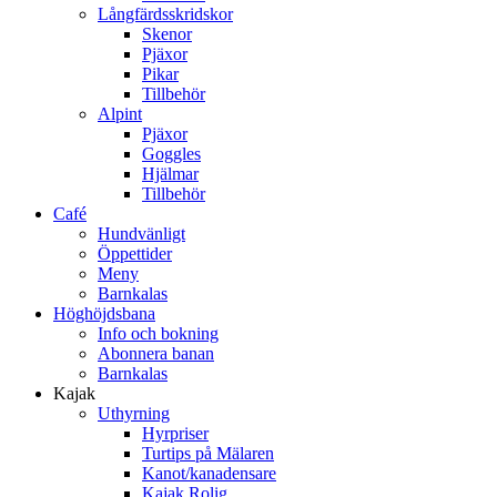
Långfärdsskridskor
Skenor
Pjäxor
Pikar
Tillbehör
Alpint
Pjäxor
Goggles
Hjälmar
Tillbehör
Café
Hundvänligt
Öppettider
Meny
Barnkalas
Höghöjdsbana
Info och bokning
Abonnera banan
Barnkalas
Kajak
Uthyrning
Hyrpriser
Turtips på Mälaren
Kanot/kanadensare
Kajak Rolig