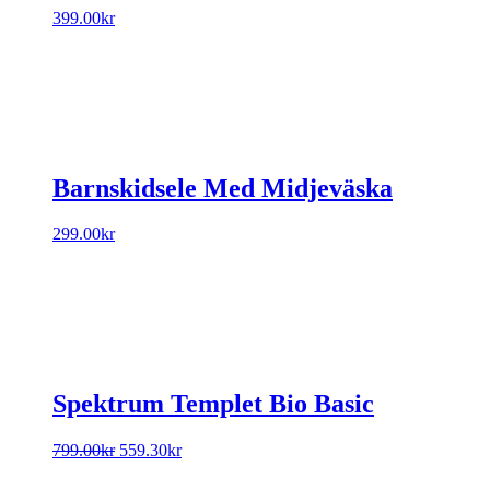
399.00
kr
Barnskidsele Med Midjeväska
299.00
kr
Spektrum Templet Bio Basic
Original
Current
799.00
kr
559.30
kr
price
price
was:
is: