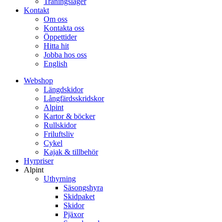
Träningsläger
Kontakt
Om oss
Kontakta oss
Öppettider
Hitta hit
Jobba hos oss
English
Webshop
Längdskidor
Långfärdsskridskor
Alpint
Kartor & böcker
Rullskidor
Friluftsliv
Cykel
Kajak & tillbehör
Hyrpriser
Alpint
Uthyrning
Säsongshyra
Skidpaket
Skidor
Pjäxor