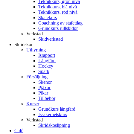
Teknikkurs, grön nivå
Teknikkurs, blå nivå
Teknikkurs, röd nivå
Skatekurs
Coachning av stafettlag
Grundkurs rullskidor
Verkstad
Skidverkstad
Skridskor
Uthyrning
Israpport
Långfärd
Hockey
Spark
Försäljning
Skenor
Pjäxor
Pikar
Tillbehör
Kurser
Grundkurs långfärd
Issäkerhetskurs
Verkstad
Skridskoslipning
Café