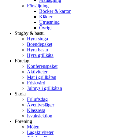
Matlagning
Försäljning
Böcker & kartor
Kläder
Utrustning
Övrigt
Stugby & bastu
Hyra stuga
Boendepaket
Hyra bastu
Hyra grillkåta
Företag
Konferenspaket
Aktiviteter
Mat i grillkåtan
Friskvård
Julmys i grillkåtan
Skola
Friluftsdag
Äventyrsläger
Klassresa
Isvakslektion
Förening
Möten
Lagaktiviteter