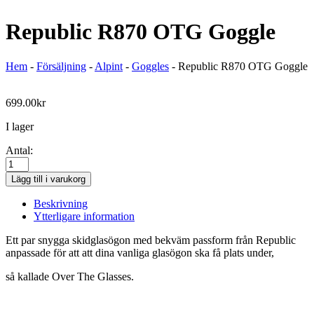
Republic R870 OTG Goggle
Hem
-
Försäljning
-
Alpint
-
Goggles
-
Republic R870 OTG Goggle
699.00
kr
I lager
Antal:
Republic
R870
Lägg till i varukorg
OTG
Goggle
Beskrivning
mängd
Ytterligare information
Ett par snygga skidglasögon med bekväm passform från Republic
anpassade för att att dina vanliga glasögon ska få plats under,
så kallade Over The Glasses.