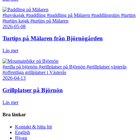
#havskajak
#paddling
#paddling på Mälaren
#paddlingstips
#turtips
#turtips kajak
#turtips på Mälaren
2026-05-08
Turtips på Mälaren från Björnögården
Läs mer
#grilla på björnön
#grillplatser på Björnön
#grillplatser västerås
#offentliga grillplatser i Västerås
2026-04-13
Grillplatser på Björnön
Läs mer
Bra länkar
Kontakt & hitta hit
English
Blogg