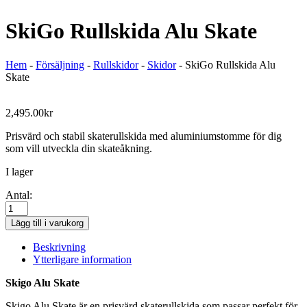
SkiGo Rullskida Alu Skate
Hem
-
Försäljning
-
Rullskidor
-
Skidor
-
SkiGo Rullskida Alu
Skate
2,495.00
kr
Prisvärd och stabil skaterullskida med aluminiumstomme för dig
som vill utveckla din skateåkning.
I lager
Antal:
SkiGo
Rullskida
Lägg till i varukorg
Alu
Skate
Beskrivning
mängd
Ytterligare information
Skigo Alu Skate
Skigo Alu Skate är en prisvärd skaterullskida som passar perfekt för