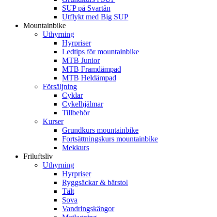
SUP på Svartån
Utflykt med Big SUP
Mountainbike
Uthyrning
Hyrpriser
Ledtips för mountainbike
MTB Junior
MTB Framdämpad
MTB Heldämpad
Försäljning
Cyklar
Cykelhjälmar
Tillbehör
Kurser
Grundkurs mountainbike
Fortsättningskurs mountainbike
Mekkurs
Friluftsliv
Uthyrning
Hyrpriser
Ryggsäckar & bärstol
Tält
Sova
Vandringskängor