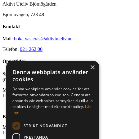
Aktivt Uteliv Björnögården
Björnövägen, 723 48
Kontakt
Mail:
boka.vasteras@aktivtuteliv.nu
Telefon:
021-262 00
Öppettider
×
Denna webbplats använder
Sport- och friluftsbutik
cookies
(reception stugby och bastu)
Denna webbplats använder cookies för att
Mån-fre, kl. 10.00-18.00
förbättra användarupplevelsen. Genom att
Lör-sön, kl. 10.00-16.00
använda vår webbplats samtycker du till alla
cookies i enlighet med vår cookiepolicy.
Läs
mer
Björnögårdens café
STRIKT NÖDVÄNDIGT
Mån-fre, kl. 10.00-18.00
Lör-sön, kl. 10.00-18.00
PRESTANDA