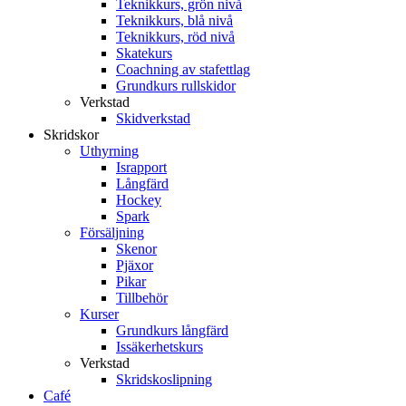
Teknikkurs, grön nivå
Teknikkurs, blå nivå
Teknikkurs, röd nivå
Skatekurs
Coachning av stafettlag
Grundkurs rullskidor
Verkstad
Skidverkstad
Skridskor
Uthyrning
Israpport
Långfärd
Hockey
Spark
Försäljning
Skenor
Pjäxor
Pikar
Tillbehör
Kurser
Grundkurs långfärd
Issäkerhetskurs
Verkstad
Skridskoslipning
Café