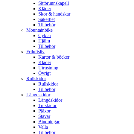
Sittbrunnskapell
Kläder
Skor & handskar
Säkerhet
Tillbehör
Mountainbike
Cyklar
Hjälm
Tillbehör
Friluftsliv
Kartor & böcker
Kläder
Utrustning
Övrigt
Rullskidor
Rullskidor
Tillbehör
Längdskidor
Längdskidor
Turskidor
Pjäxor
Stavar
Bindningar
Valla
Tillbehör