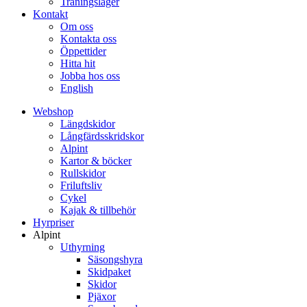
Träningsläger
Kontakt
Om oss
Kontakta oss
Öppettider
Hitta hit
Jobba hos oss
English
Webshop
Längdskidor
Långfärdsskridskor
Alpint
Kartor & böcker
Rullskidor
Friluftsliv
Cykel
Kajak & tillbehör
Hyrpriser
Alpint
Uthyrning
Säsongshyra
Skidpaket
Skidor
Pjäxor