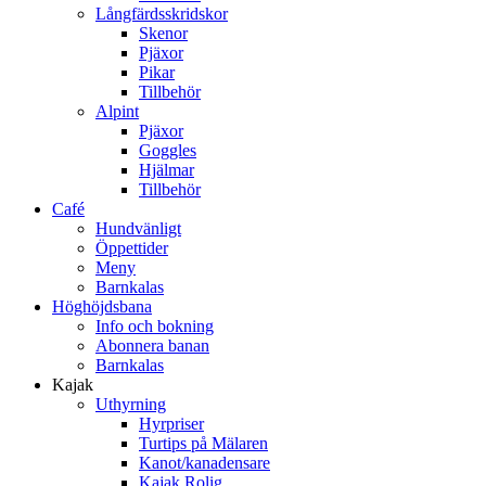
Långfärdsskridskor
Skenor
Pjäxor
Pikar
Tillbehör
Alpint
Pjäxor
Goggles
Hjälmar
Tillbehör
Café
Hundvänligt
Öppettider
Meny
Barnkalas
Höghöjdsbana
Info och bokning
Abonnera banan
Barnkalas
Kajak
Uthyrning
Hyrpriser
Turtips på Mälaren
Kanot/kanadensare
Kajak Rolig