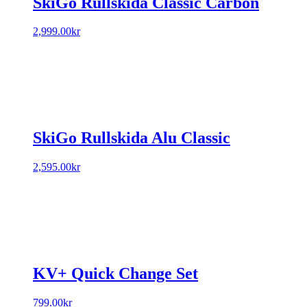
SkiGo Rullskida Classic Carbon
2,999.00
kr
SkiGo Rullskida Alu Classic
2,595.00
kr
KV+ Quick Change Set
799.00
kr