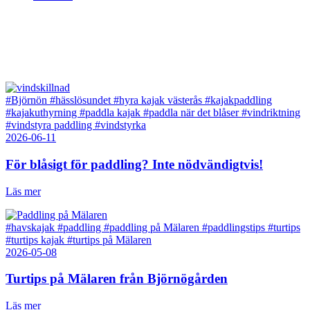
#Björnön
#hässlösundet
#hyra kajak västerås
#kajakpaddling
#kajakuthyrning
#paddla kajak
#paddla när det blåser
#vindriktning
#vindstyra paddling
#vindstyrka
2026-06-11
För blåsigt för paddling? Inte nödvändigtvis!
Läs mer
#havskajak
#paddling
#paddling på Mälaren
#paddlingstips
#turtips
#turtips kajak
#turtips på Mälaren
2026-05-08
Turtips på Mälaren från Björnögården
Läs mer