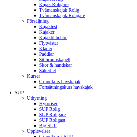
Kajak Roligare
Tvåmanskajak Rolig
Tvåmanskajak Roligare
Försäljning
Kajaktest
Kajaker
Kajaktillbehör
Flytvästar
Kläder
Paddlar
Sittbrunnskapell
Skor & handskar
Säkerhet
Kurser
Grundkurs havskajak
Fortsättningskurs havskajak
SUP
Uthyrning
Hyrpriser
SUP Rolig
SUP Roligare
SUP Roligast
Big SUP
Upplevelser
Grundkurs i SUP