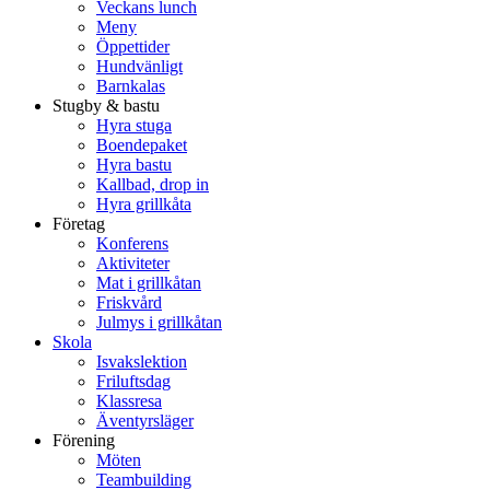
Veckans lunch
Meny
Öppettider
Hundvänligt
Barnkalas
Stugby & bastu
Hyra stuga
Boendepaket
Hyra bastu
Kallbad, drop in
Hyra grillkåta
Företag
Konferens
Aktiviteter
Mat i grillkåtan
Friskvård
Julmys i grillkåtan
Skola
Isvakslektion
Friluftsdag
Klassresa
Äventyrsläger
Förening
Möten
Teambuilding