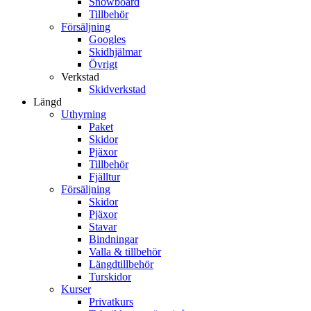
Snowboard
Tillbehör
Försäljning
Googles
Skidhjälmar
Övrigt
Verkstad
Skidverkstad
Längd
Uthyrning
Paket
Skidor
Pjäxor
Tillbehör
Fjälltur
Försäljning
Skidor
Pjäxor
Stavar
Bindningar
Valla & tillbehör
Längdtillbehör
Turskidor
Kurser
Privatkurs