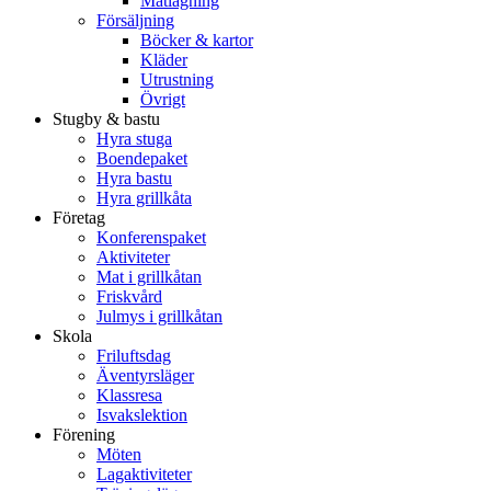
Matlagning
Försäljning
Böcker & kartor
Kläder
Utrustning
Övrigt
Stugby & bastu
Hyra stuga
Boendepaket
Hyra bastu
Hyra grillkåta
Företag
Konferenspaket
Aktiviteter
Mat i grillkåtan
Friskvård
Julmys i grillkåtan
Skola
Friluftsdag
Äventyrsläger
Klassresa
Isvakslektion
Förening
Möten
Lagaktiviteter