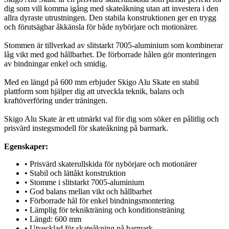
dig som vill komma igång med skateåkning utan att investera i den
allra dyraste utrustningen. Den stabila konstruktionen ger en trygg
och förutsägbar åkkänsla för både nybörjare och motionärer.
Stommen är tillverkad av slitstarkt 7005-aluminium som kombinerar
låg vikt med god hållbarhet. De förborrade hålen gör monteringen
av bindningar enkel och smidig.
Med en längd på 600 mm erbjuder Skigo Alu Skate en stabil
plattform som hjälper dig att utveckla teknik, balans och
kraftöverföring under träningen.
Skigo Alu Skate är ett utmärkt val för dig som söker en pålitlig och
prisvärd instegsmodell för skateåkning på barmark.
Egenskaper:
• Prisvärd skaterullskida för nybörjare och motionärer
• Stabil och lättåkt konstruktion
• Stomme i slitstarkt 7005-aluminium
• God balans mellan vikt och hållbarhet
• Förborrade hål för enkel bindningsmontering
• Lämplig för teknikträning och konditionsträning
• Längd: 600 mm
• Utvecklad för skateåkning på barmark