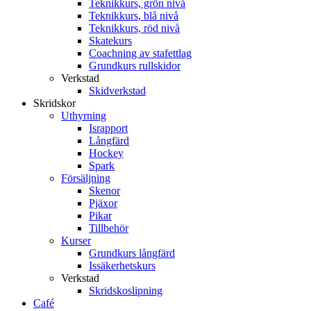
Teknikkurs, grön nivå
Teknikkurs, blå nivå
Teknikkurs, röd nivå
Skatekurs
Coachning av stafettlag
Grundkurs rullskidor
Verkstad
Skidverkstad
Skridskor
Uthyrning
Israpport
Långfärd
Hockey
Spark
Försäljning
Skenor
Pjäxor
Pikar
Tillbehör
Kurser
Grundkurs långfärd
Issäkerhetskurs
Verkstad
Skridskoslipning
Café