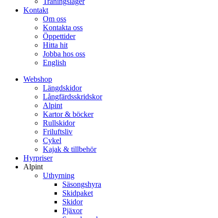
Träningsläger
Kontakt
Om oss
Kontakta oss
Öppettider
Hitta hit
Jobba hos oss
English
Webshop
Längdskidor
Långfärdsskridskor
Alpint
Kartor & böcker
Rullskidor
Friluftsliv
Cykel
Kajak & tillbehör
Hyrpriser
Alpint
Uthyrning
Säsongshyra
Skidpaket
Skidor
Pjäxor