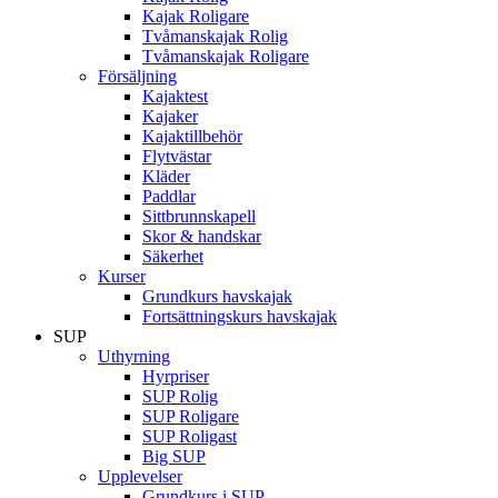
Kajak Roligare
Tvåmanskajak Rolig
Tvåmanskajak Roligare
Försäljning
Kajaktest
Kajaker
Kajaktillbehör
Flytvästar
Kläder
Paddlar
Sittbrunnskapell
Skor & handskar
Säkerhet
Kurser
Grundkurs havskajak
Fortsättningskurs havskajak
SUP
Uthyrning
Hyrpriser
SUP Rolig
SUP Roligare
SUP Roligast
Big SUP
Upplevelser
Grundkurs i SUP