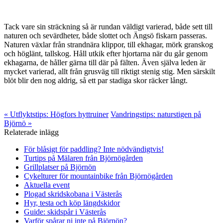
Tack vare sin sträckning så är rundan väldigt varierad, både sett till
naturen och sevärdheter, både slottet och Ängsö fiskarn passeras.
Naturen växlar från strandnära klippor, till ekhagar, mörk granskog
och höglänt, tallskog. Håll utkik efter hjortarna när du går genom
ekhagarna, de håller gärna till där på fälten. Även själva leden är
mycket varierad, allt från grusväg till riktigt stenig stig. Men särskilt
blöt blir den nog aldrig, så ett par stadiga skor räcker långt.
« Utflyktstips: Högfors hyttruiner
Vandringstips: naturstigen på
Björnö »
Relaterade inlägg
För blåsigt för paddling? Inte nödvändigtvis!
Turtips på Mälaren från Björnögården
Grillplatser på Björnön
Cykelturer för mountainbike från Björnögården
Aktuella event
Plogad skridskobana i Västerås
Hyr, testa och köp längdskidor
Guide: skidspår i Västerås
Varför spårar ni inte på Björnön?