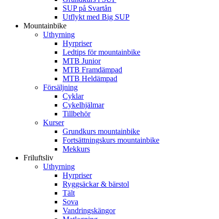
SUP på Svartån
Utflykt med Big SUP
Mountainbike
Uthyrning
Hyrpriser
Ledtips för mountainbike
MTB Junior
MTB Framdämpad
MTB Heldämpad
Försäljning
Cyklar
Cykelhjälmar
Tillbehör
Kurser
Grundkurs mountainbike
Fortsättningskurs mountainbike
Mekkurs
Friluftsliv
Uthyrning
Hyrpriser
Ryggsäckar & bärstol
Tält
Sova
Vandringskängor