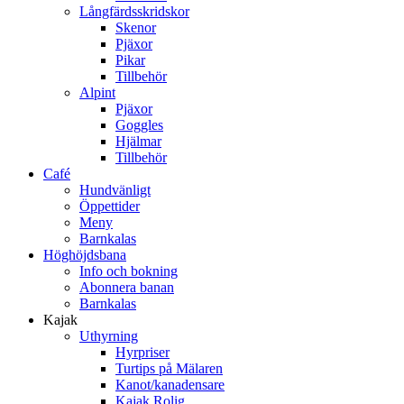
Långfärdsskridskor
Skenor
Pjäxor
Pikar
Tillbehör
Alpint
Pjäxor
Goggles
Hjälmar
Tillbehör
Café
Hundvänligt
Öppettider
Meny
Barnkalas
Höghöjdsbana
Info och bokning
Abonnera banan
Barnkalas
Kajak
Uthyrning
Hyrpriser
Turtips på Mälaren
Kanot/kanadensare
Kajak Rolig