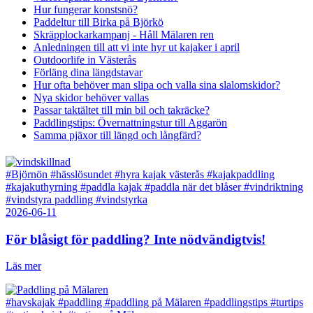
Hur fungerar konstsnö?
Paddeltur till Birka på Björkö
Skräpplockarkampanj - Håll Mälaren ren
Anledningen till att vi inte hyr ut kajaker i april
Outdoorlife in Västerås
Förläng dina längdstavar
Hur ofta behöver man slipa och valla sina slalomskidor?
Nya skidor behöver vallas
Passar taktältet till min bil och takräcke?
Paddlingstips: Övernattningstur till Aggarön
Samma pjäxor till längd och långfärd?
#Björnön
#hässlösundet
#hyra kajak västerås
#kajakpaddling
#kajakuthyrning
#paddla kajak
#paddla när det blåser
#vindriktning
#vindstyra paddling
#vindstyrka
2026-06-11
För blåsigt för paddling? Inte nödvändigtvis!
Läs mer
#havskajak
#paddling
#paddling på Mälaren
#paddlingstips
#turtips