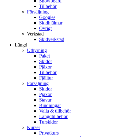
Snowboard
Tillbehör
Försäljning
Googles
Skidhjälmar
Övrigt
Verkstad
Skidverkstad
Längd
Uthyrning
Paket
Skidor
Pjäxor
Tillbehör
Fjälltur
Försäljning
Skidor
Pjäxor
Stavar
Bindningar
Valla & tillbehör
Längdtillbehör
Turskidor
Kurser
Privatkurs