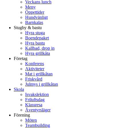
Veckans lunch
Meny
Öppettider
Hundvänligt
Barnkalas
Stugby & bastu
Hyra stuga
Boendepaket
Hyra bastu
Kallbad, drop in
Hyra grillkåta
Företag
Konferens
Aktiviteter
Mat i grillkåtan
Friskvård
Julmys i grillkåtan
Skola
Isvakslektion
Friluftsdag
Klassresa
Äventyrsläger
Förening
Möten
Teambuilding