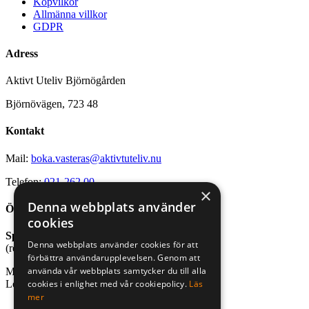
Köpvilkor
Allmänna villkor
GDPR
Adress
Aktivt Uteliv Björnögården
Björnövägen, 723 48
Kontakt
Mail:
boka.vasteras@aktivtuteliv.nu
Telefon:
021-262 00
×
Denna webbplats använder
Öppettider
cookies
Sport- och friluftsbutik
Denna webbplats använder cookies för att
(reception stugby och bastu)
förbättra användarupplevelsen. Genom att
använda vår webbplats samtycker du till alla
Mån-fre, kl. 10.00-18.00
cookies i enlighet med vår cookiepolicy.
Läs
Lör-sön, kl. 10.00-16.00
mer