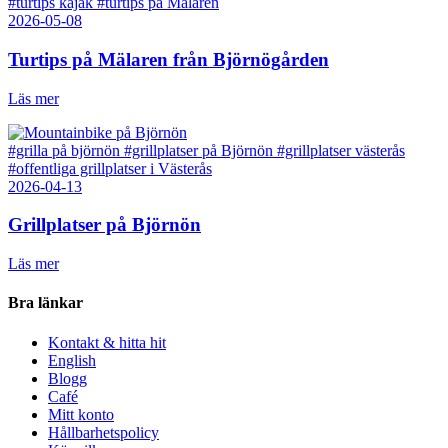
#turtips kajak
#turtips på Mälaren
2026-05-08
Turtips på Mälaren från Björnögården
Läs mer
#grilla på björnön
#grillplatser på Björnön
#grillplatser västerås
#offentliga grillplatser i Västerås
2026-04-13
Grillplatser på Björnön
Läs mer
Bra länkar
Kontakt & hitta hit
English
Blogg
Café
Mitt konto
Hållbarhetspolicy