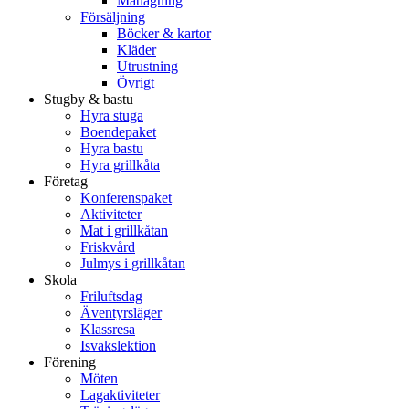
Matlagning
Försäljning
Böcker & kartor
Kläder
Utrustning
Övrigt
Stugby & bastu
Hyra stuga
Boendepaket
Hyra bastu
Hyra grillkåta
Företag
Konferenspaket
Aktiviteter
Mat i grillkåtan
Friskvård
Julmys i grillkåtan
Skola
Friluftsdag
Äventyrsläger
Klassresa
Isvakslektion
Förening
Möten
Lagaktiviteter