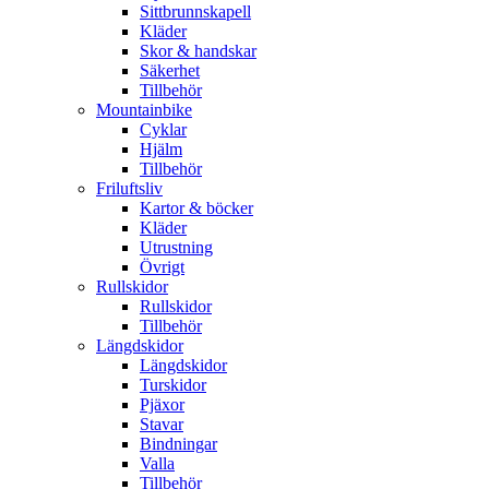
Sittbrunnskapell
Kläder
Skor & handskar
Säkerhet
Tillbehör
Mountainbike
Cyklar
Hjälm
Tillbehör
Friluftsliv
Kartor & böcker
Kläder
Utrustning
Övrigt
Rullskidor
Rullskidor
Tillbehör
Längdskidor
Längdskidor
Turskidor
Pjäxor
Stavar
Bindningar
Valla
Tillbehör