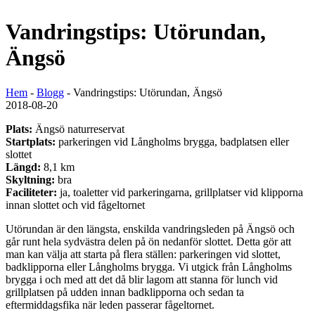
Vandringstips: Utörundan,
Ängsö
Hem
-
Blogg
-
Vandringstips: Utörundan, Ängsö
2018-08-20
Plats:
Ängsö naturreservat
Startplats:
parkeringen vid Långholms brygga, badplatsen eller
slottet
Längd:
8,1 km
Skyltning:
bra
Faciliteter:
ja, toaletter vid parkeringarna, grillplatser vid klipporna
innan slottet och vid fågeltornet
Utörundan är den längsta, enskilda vandringsleden på Ängsö och
går runt hela sydvästra delen på ön nedanför slottet. Detta gör att
man kan välja att starta på flera ställen: parkeringen vid slottet,
badklipporna eller Långholms brygga. Vi utgick från Långholms
brygga i och med att det då blir lagom att stanna för lunch vid
grillplatsen på udden innan badklipporna och sedan ta
eftermiddagsfika när leden passerar fågeltornet.