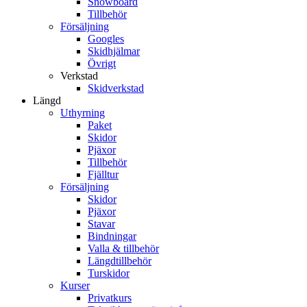
Snowboard
Tillbehör
Försäljning
Googles
Skidhjälmar
Övrigt
Verkstad
Skidverkstad
Längd
Uthyrning
Paket
Skidor
Pjäxor
Tillbehör
Fjälltur
Försäljning
Skidor
Pjäxor
Stavar
Bindningar
Valla & tillbehör
Längdtillbehör
Turskidor
Kurser
Privatkurs