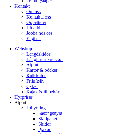
Träningsläger
Kontakt
Om oss
Kontakta oss
Öppettider
Hitta hit
Jobba hos oss
English
Webshop
Längdskidor
Långfärdsskridskor
Alpint
Kartor & böcker
Rullskidor
Friluftsliv
Cykel
Kajak & tillbehör
Hyrpriser
Alpint
Uthyrning
Säsongshyra
Skidpaket
Skidor
Pjäxor