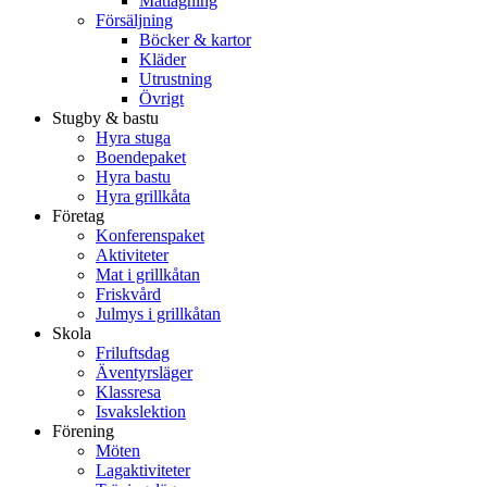
Matlagning
Försäljning
Böcker & kartor
Kläder
Utrustning
Övrigt
Stugby & bastu
Hyra stuga
Boendepaket
Hyra bastu
Hyra grillkåta
Företag
Konferenspaket
Aktiviteter
Mat i grillkåtan
Friskvård
Julmys i grillkåtan
Skola
Friluftsdag
Äventyrsläger
Klassresa
Isvakslektion
Förening
Möten
Lagaktiviteter