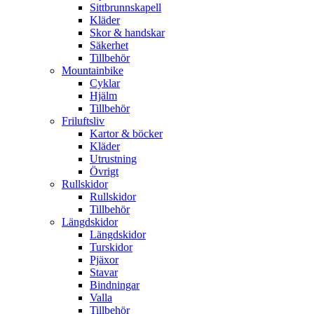
Sittbrunnskapell
Kläder
Skor & handskar
Säkerhet
Tillbehör
Mountainbike
Cyklar
Hjälm
Tillbehör
Friluftsliv
Kartor & böcker
Kläder
Utrustning
Övrigt
Rullskidor
Rullskidor
Tillbehör
Längdskidor
Längdskidor
Turskidor
Pjäxor
Stavar
Bindningar
Valla
Tillbehör