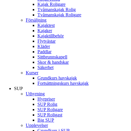
Kajak Roligare
Tvåmanskajak Rolig
Tvåmanskajak Roligare
Försäljning
Kajaktest
Kajaker
Kajaktillbehör
Flytvästar
Kläder
Paddlar
Sittbrunnskapell
Skor & handskar
Säkerhet
Kurser
Grundkurs havskajak
Fortsättningskurs havskajak
SUP
Uthyrning
Hyrpriser
SUP Rolig
SUP Roligare
SUP Roligast
Big SUP
Upplevelser
Grundkurs i SUP