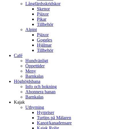
Långfärdsskridskor
Skenor
Pjäxor
Pikar
Tillbehör
Alpint
Pjäxor
Goggles
Hjälmar
Tillbehör
Café
Hundvänligt
Öppettider
Meny
Barnkalas
Höghöjdsbana
Info och bokning
Abonnera banan
Barnkalas
Kajak
Uthyrning
Hyrpriser
Turtips på Mälaren
Kanot/kanadensare
Kajak Rolig