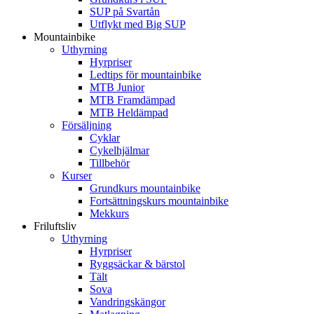
SUP på Svartån
Utflykt med Big SUP
Mountainbike
Uthyrning
Hyrpriser
Ledtips för mountainbike
MTB Junior
MTB Framdämpad
MTB Heldämpad
Försäljning
Cyklar
Cykelhjälmar
Tillbehör
Kurser
Grundkurs mountainbike
Fortsättningskurs mountainbike
Mekkurs
Friluftsliv
Uthyrning
Hyrpriser
Ryggsäckar & bärstol
Tält
Sova
Vandringskängor