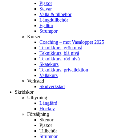
Pjäxor
Stavar
Valla & tillbehör
Längdtillbehör
Fjälltur
Strumpor
Kurser
Coaching – mot Vasaloppet 2025
Teknikkurs, grön nivå
Teknikkurs, blå nivå
Teknikkurs, röd nivå
Skatekurs
Teknikkurs, privatlektion
Vallakurs
Verkstad
Skidverkstad
Skridskor
Uthyrning
Långfärd
Hockey
Försäljning
Skenor
Pjäxor
Tillbehör
Strumpor