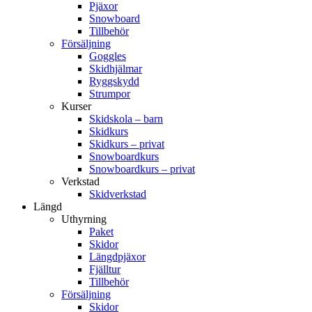
Pjäxor
Snowboard
Tillbehör
Försäljning
Goggles
Skidhjälmar
Ryggskydd
Strumpor
Kurser
Skidskola – barn
Skidkurs
Skidkurs – privat
Snowboardkurs
Snowboardkurs – privat
Verkstad
Skidverkstad
Längd
Uthyrning
Paket
Skidor
Längdpjäxor
Fjälltur
Tillbehör
Försäljning
Skidor