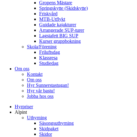
Gropens Mästare
Springskytte (Skidskytte)
Friskvård
MTB-Utflykt
Guidade kajakturer
Arrangerade SUP-turer
Lagstafett BIG SUP
Kurser gruppbokning
Skola/Förening
Friluftsdag
Klassresa
Studiedag
Om oss
Kontakt
Om oss
Hyr Sunnerstastugan!
Hyr vår bastu!
Jobba hos oss
Hyrpriser
Alpint
Uthyrning
Säsongsuthyrning
Skidpaket
Skidor