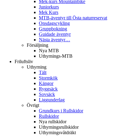
Mek-kurs Mountainbike
Juniorkurs
Mek Kurs
MTB-äventyr till Östa naturreservat
Onsdagscykling
Gruppbokning
Guidade äventyr
Nästa äventyr…
Försäljning
Nya MTB
Uthyrnings-MTB
Friluftsliv
Uthyrning
Tält
Stormkök
Kängor
Ryggsäck
Sovsäck
Liggunderlag
Övrigt
Grundkurs i Rullskidor
Rullskidor
Nya rullskidor
Uthyrningsrullskidor
Uthyrningsvåtdräkt