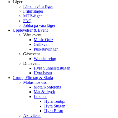
Läger
Läs om våra läger
Friluftsläger
MTB-läger
FAQ
Jobba på våra läger
Upplevelser & Event
Våra event
Music Quiz
Grillkväll
Pulkatävlingar
Gästevent
Woodcarving
Ditt event
Hyra Sunnerstastugan
Hyra bastu
Grupp, Företag & Skola
Mötas hos oss
Möte/Konferens
Mat & dryck
Lokaler
Hyra Tentipi
Hyra Stugan
Hyra Bastu
Aktiviteter