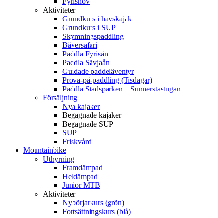
Fyrishov
Aktiviteter
Grundkurs i havskajak
Grundkurs i SUP
Skymningspaddling
Bäversafari
Paddla Fyrisån
Paddla Sävjaån
Guidade paddeläventyr
Prova-på-paddling (Tisdagar)
Paddla Stadsparken – Sunnerstastugan
Försäljning
Nya kajaker
Begagnade kajaker
Begagnade SUP
SUP
Friskvård
Mountainbike
Uthyrning
Framdämpad
Heldämpad
Junior MTB
Aktiviteter
Nybörjarkurs (grön)
Fortsättningskurs (blå)