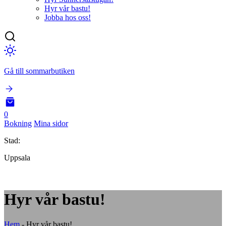
Hyr vår bastu!
Jobba hos oss!
Gå till sommarbutiken
0
Bokning
Mina sidor
Stad:
Uppsala
Hyr vår bastu!
Hem
-
Hyr vår bastu!