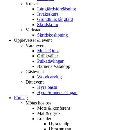
Kurser
Långfärdsföreläsning
Isvaksskurs
Grundkurs långfärd
Skridskotur
Verkstad
Skridskoslipning
Upplevelser & event
Våra event
Music Quiz
Grillkvällar
Pulkatävlingar
Barnens Vasalopp
Gästevent
Woodcarving
Ditt event
Hyra bastu
Hyra Sunnerstastugan
Företag
Mötas hos oss
Möte & konferens
Mat & dryck
Lokaler
Hyra tentipi
Hyra stugan