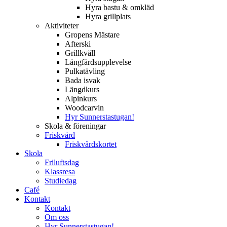
Hyra bastu & omkläd
Hyra grillplats
Aktiviteter
Gropens Mästare
Afterski
Grillkväll
Långfärdsupplevelse
Pulkatävling
Bada isvak
Längdkurs
Alpinkurs
Woodcarvin
Hyr Sunnerstastugan!
Skola & föreningar
Friskvård
Friskvårdskortet
Skola
Friluftsdag
Klassresa
Studiedag
Café
Kontakt
Kontakt
Om oss
Hyr Sunnerstastugan!