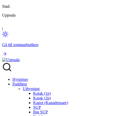
Stad:
Uppsala
|
Gå till sommarbutiken
Hyrpriser
Paddling
Uthyrning
Kajak (1p)
Kajak (2p)
Kanot (Kanadensare)
SUP
Big SUP