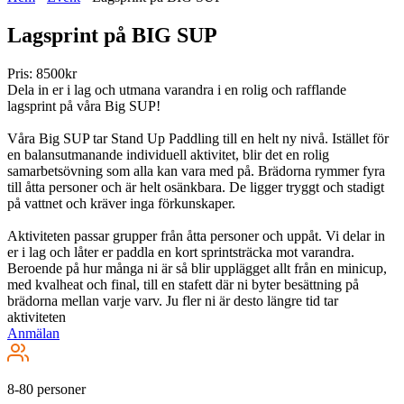
Lagsprint på BIG SUP
Pris: 8500kr
Dela in er i lag och utmana varandra i en rolig och rafflande
lagsprint på våra Big SUP!
Våra Big SUP tar Stand Up Paddling till en helt ny nivå. Istället för
en balansutmanande individuell aktivitet, blir det en rolig
samarbetsövning som alla kan vara med på. Brädorna rymmer fyra
till åtta personer och är helt osänkbara. De ligger tryggt och stadigt
på vattnet och kräver inga förkunskaper.
Aktiviteten passar grupper från åtta personer och uppåt. Vi delar in
er i lag och låter er paddla en kort sprintsträcka mot varandra.
Beroende på hur många ni är så blir upplägget allt från en minicup,
med kvalheat och final, till en stafett där ni byter besättning på
brädorna mellan varje varv. Ju fler ni är desto längre tid tar
aktiviteten
Anmälan
8-80 personer