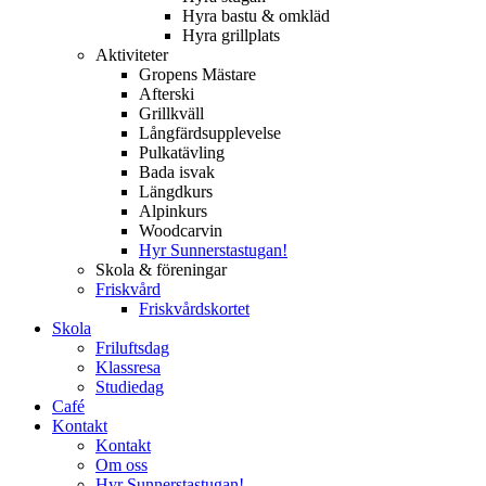
Hyra bastu & omkläd
Hyra grillplats
Aktiviteter
Gropens Mästare
Afterski
Grillkväll
Långfärdsupplevelse
Pulkatävling
Bada isvak
Längdkurs
Alpinkurs
Woodcarvin
Hyr Sunnerstastugan!
Skola & föreningar
Friskvård
Friskvårdskortet
Skola
Friluftsdag
Klassresa
Studiedag
Café
Kontakt
Kontakt
Om oss
Hyr Sunnerstastugan!