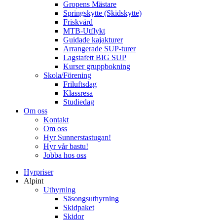
Gropens Mästare
Springskytte (Skidskytte)
Friskvård
MTB-Utflykt
Guidade kajakturer
Arrangerade SUP-turer
Lagstafett BIG SUP
Kurser gruppbokning
Skola/Förening
Friluftsdag
Klassresa
Studiedag
Om oss
Kontakt
Om oss
Hyr Sunnerstastugan!
Hyr vår bastu!
Jobba hos oss
Hyrpriser
Alpint
Uthyrning
Säsongsuthyrning
Skidpaket
Skidor