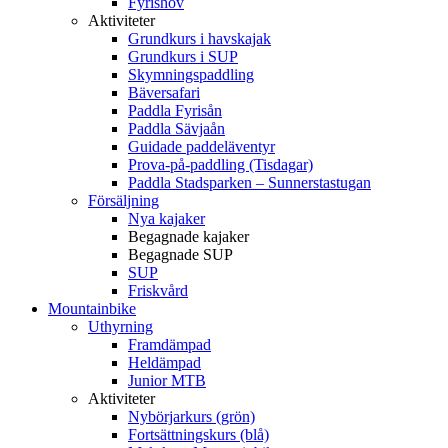
Fyrishov
Aktiviteter
Grundkurs i havskajak
Grundkurs i SUP
Skymningspaddling
Bäversafari
Paddla Fyrisån
Paddla Sävjaån
Guidade paddeläventyr
Prova-på-paddling (Tisdagar)
Paddla Stadsparken – Sunnerstastugan
Försäljning
Nya kajaker
Begagnade kajaker
Begagnade SUP
SUP
Friskvård
Mountainbike
Uthyrning
Framdämpad
Heldämpad
Junior MTB
Aktiviteter
Nybörjarkurs (grön)
Fortsättningskurs (blå)