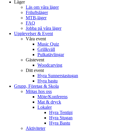
Läger
Läs om våra läger
Friluftsläger
MTB-läger
FAQ
Jobba på våra läger
Upplevelser & Event
Våra event
Music Quiz
Grillkväll
Pulkatävlingar
Gästevent
Woodcarving
Ditt event
Hyra Sunnerstastugan
Hyra bastu
Grupp, Företag & Skola
Mötas hos oss
Möte/Konferens
Mat & dryck
Lokaler
Hyra Tentipi
Hyra Stugan
Hyra Bastu
Aktiviteter