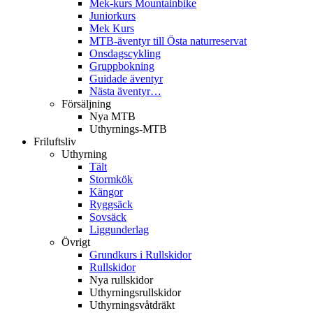
Mek-kurs Mountainbike
Juniorkurs
Mek Kurs
MTB-äventyr till Östa naturreservat
Onsdagscykling
Gruppbokning
Guidade äventyr
Nästa äventyr…
Försäljning
Nya MTB
Uthyrnings-MTB
Friluftsliv
Uthyrning
Tält
Stormkök
Kängor
Ryggsäck
Sovsäck
Liggunderlag
Övrigt
Grundkurs i Rullskidor
Rullskidor
Nya rullskidor
Uthyrningsrullskidor
Uthyrningsvåtdräkt