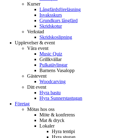
Kurser
Långfärdsföreläsning
Isvaksskurs
Grundkurs långfärd
Skridskotur
Verkstad
Skridskoslipning
Upplevelser & event
Våra event
Music Quiz
Grillkvällar
Pulkatävlingar
Barnens Vasalopp
Gästevent
Woodcarving
Ditt event
Hyra bastu
Hyra Sunnerstastugan
Företag
Mötas hos oss
Möte & konferens
Mat & dryck
Lokaler
Hyra tentipi
Hyra stugan