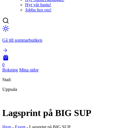
Hyr vår bastu!
Jobba hos oss!
Gå till sommarbutiken
0
Bokning
Mina sidor
Stad:
Uppsala
Lagsprint på BIG SUP
Hem
-
Event
-
Lagsprint på BIG SUP