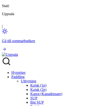
Stad:
Uppsala
|
Gå till sommarbutiken
Hyrpriser
Paddling
Uthyrning
Kajak (1p)
Kajak (2p)
Kanot (Kanadensare)
SUP
Big SUP