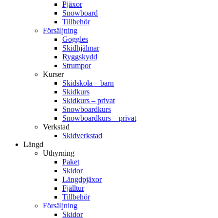
Pjäxor
Snowboard
Tillbehör
Försäljning
Goggles
Skidhjälmar
Ryggskydd
Strumpor
Kurser
Skidskola – barn
Skidkurs
Skidkurs – privat
Snowboardkurs
Snowboardkurs – privat
Verkstad
Skidverkstad
Längd
Uthyrning
Paket
Skidor
Längdpjäxor
Fjälltur
Tillbehör
Försäljning
Skidor