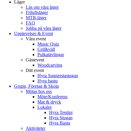
Läger
Läs om våra läger
Friluftsläger
MTB-läger
FAQ
Jobba på våra läger
Upplevelser & Event
Våra event
Music Quiz
Grillkväll
Pulkatävlingar
Gästevent
Woodcarving
Ditt event
Hyra Sunnerstastugan
Hyra bastu
Grupp, Företag & Skola
Mötas hos oss
Möte/Konferens
Mat & dryck
Lokaler
Hyra Tentipi
Hyra Stugan
Hyra Bastu
Aktiviteter