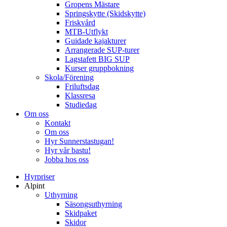
Gropens Mästare
Springskytte (Skidskytte)
Friskvård
MTB-Utflykt
Guidade kajakturer
Arrangerade SUP-turer
Lagstafett BIG SUP
Kurser gruppbokning
Skola/Förening
Friluftsdag
Klassresa
Studiedag
Om oss
Kontakt
Om oss
Hyr Sunnerstastugan!
Hyr vår bastu!
Jobba hos oss
Hyrpriser
Alpint
Uthyrning
Säsongsuthyrning
Skidpaket
Skidor