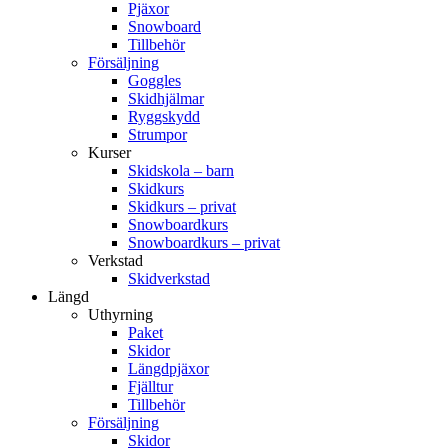
Pjäxor
Snowboard
Tillbehör
Försäljning
Goggles
Skidhjälmar
Ryggskydd
Strumpor
Kurser
Skidskola – barn
Skidkurs
Skidkurs – privat
Snowboardkurs
Snowboardkurs – privat
Verkstad
Skidverkstad
Längd
Uthyrning
Paket
Skidor
Längdpjäxor
Fjälltur
Tillbehör
Försäljning
Skidor