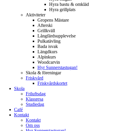
Hyra bastu & omkläd
Hyra grillplats
Aktiviteter
Gropens Mästare
Afterski
Grillkväll
Långfärdsupplevelse
Pulkatävling
Bada isvak
Längdkurs
Alpinkurs
Woodcarvin
Hyr Sunnerstastugan!
Skola & föreningar
Friskvård
Friskvårdskortet
Skola
Friluftsdag
Klassresa
Studiedag
Café
Kontakt
Kontakt
Om oss
Hyr Sunnerstastugan!