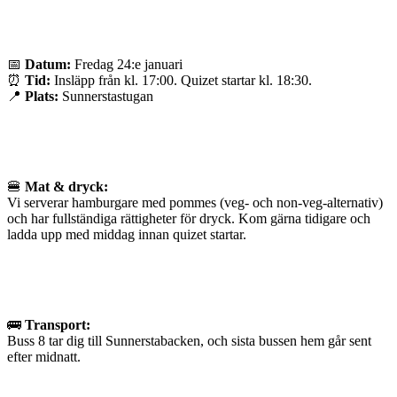
📅
Datum:
Fredag 24:e januari
⏰
Tid:
Insläpp från kl. 17:00. Quizet startar kl. 18:30.
📍
Plats:
Sunnerstastugan
🍔
Mat & dryck:
Vi serverar hamburgare med pommes (veg- och non-veg-alternativ)
och har fullständiga rättigheter för dryck. Kom gärna tidigare och
ladda upp med middag innan quizet startar.
🚌
Transport:
Buss 8 tar dig till Sunnerstabacken, och sista bussen hem går sent
efter midnatt.