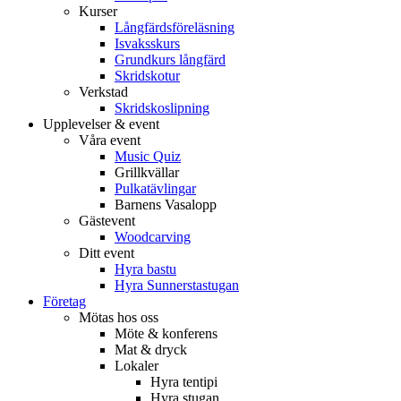
Kurser
Långfärdsföreläsning
Isvaksskurs
Grundkurs långfärd
Skridskotur
Verkstad
Skridskoslipning
Upplevelser & event
Våra event
Music Quiz
Grillkvällar
Pulkatävlingar
Barnens Vasalopp
Gästevent
Woodcarving
Ditt event
Hyra bastu
Hyra Sunnerstastugan
Företag
Mötas hos oss
Möte & konferens
Mat & dryck
Lokaler
Hyra tentipi
Hyra stugan