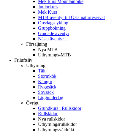
Mek-kurs Mountainbike
Juniorkurs
Mek Kurs
MTB-äventyr till Östa naturreservat
Onsdagscykling
Gruppbokning
Guidade äventyr
Nästa äventyr…
Försäljning
Nya MTB
Uthyrnings-MTB
Friluftsliv
Uthyrning
Tält
Stormkök
Kängor
Ryggsäck
Sovsäck
Liggunderlag
Övrigt
Grundkurs i Rullskidor
Rullskidor
Nya rullskidor
Uthyrningsrullskidor
Uthyrningsvåtdräkt