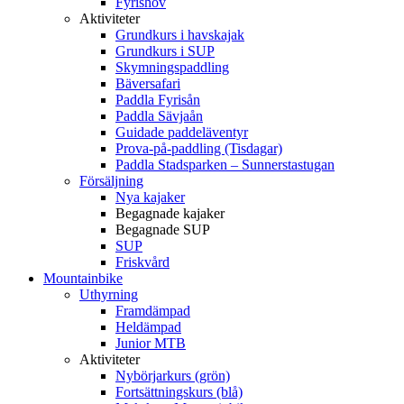
Fyrishov
Aktiviteter
Grundkurs i havskajak
Grundkurs i SUP
Skymningspaddling
Bäversafari
Paddla Fyrisån
Paddla Sävjaån
Guidade paddeläventyr
Prova-på-paddling (Tisdagar)
Paddla Stadsparken – Sunnerstastugan
Försäljning
Nya kajaker
Begagnade kajaker
Begagnade SUP
SUP
Friskvård
Mountainbike
Uthyrning
Framdämpad
Heldämpad
Junior MTB
Aktiviteter
Nybörjarkurs (grön)
Fortsättningskurs (blå)