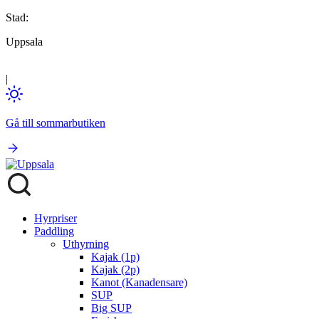
Stad:
Uppsala
|
Gå till sommarbutiken
Hyrpriser
Paddling
Uthyrning
Kajak (1p)
Kajak (2p)
Kanot (Kanadensare)
SUP
Big SUP