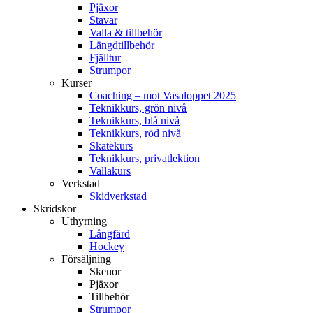
Pjäxor
Stavar
Valla & tillbehör
Längdtillbehör
Fjälltur
Strumpor
Kurser
Coaching – mot Vasaloppet 2025
Teknikkurs, grön nivå
Teknikkurs, blå nivå
Teknikkurs, röd nivå
Skatekurs
Teknikkurs, privatlektion
Vallakurs
Verkstad
Skidverkstad
Skridskor
Uthyrning
Långfärd
Hockey
Försäljning
Skenor
Pjäxor
Tillbehör
Strumpor