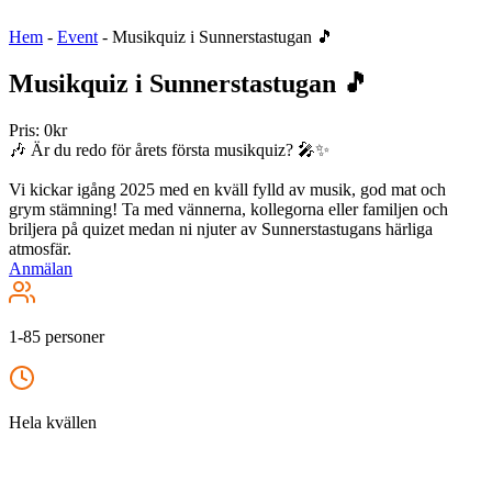
Hem
-
Event
-
Musikquiz i Sunnerstastugan 🎵
Musikquiz i Sunnerstastugan 🎵
Pris: 0kr
🎶 Är du redo för årets första musikquiz? 🎤✨
Vi kickar igång 2025 med en kväll fylld av musik, god mat och
grym stämning! Ta med vännerna, kollegorna eller familjen och
briljera på quizet medan ni njuter av Sunnerstastugans härliga
atmosfär.
Anmälan
1-85 personer
Hela kvällen