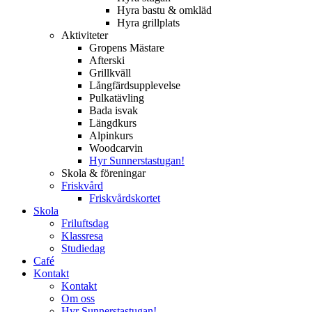
Hyra bastu & omkläd
Hyra grillplats
Aktiviteter
Gropens Mästare
Afterski
Grillkväll
Långfärdsupplevelse
Pulkatävling
Bada isvak
Längdkurs
Alpinkurs
Woodcarvin
Hyr Sunnerstastugan!
Skola & föreningar
Friskvård
Friskvårdskortet
Skola
Friluftsdag
Klassresa
Studiedag
Café
Kontakt
Kontakt
Om oss
Hyr Sunnerstastugan!