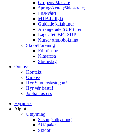
Gropens Mästare
Springskytte (Skidskytte)
Friskvård
MTB-Utflykt
Guidade kajakturer
Arrangerade SUP-turer
Lagstafett BIG SUP
Kurser gruppbokning
Skola/Förening
Friluftsdag
Klassresa
Studiedag
Om oss
Kontakt
Om oss
Hyr Sunnerstastugan!
Hyr vår bastu!
Jobba hos oss
Hyrpriser
Alpint
Uthyrning
Säsongsuthyrning
Skidpaket
Skidor