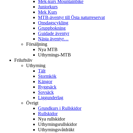
Mek-kurs Mountainbike
Juniorkurs
Mek Kurs
MTB-äventyr till Östa naturreservat
Onsdagscykling
Gruppbokning
Guidade äventyr
Nästa äventyr…
Försäljning
Nya MTB
Uthyrnings-MTB
Friluftsliv
Uthyrning
Tält
Stormkök
Kängor
Ryggsäck
Sovsäck
Liggunderlag
Övrigt
Grundkurs i Rullskidor
Rullskidor
Nya rullskidor
Uthyrningsrullskidor
Uthyrningsvåtdräkt