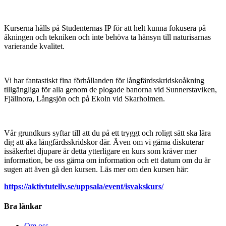
Kurserna hålls på Studenternas IP för att helt kunna fokusera på
åkningen och tekniken och inte behöva ta hänsyn till naturisarnas
varierande kvalitet.
Vi har fantastiskt fina förhållanden för långfärdsskridskoåkning
tillgängliga för alla genom de plogade banorna vid Sunnerstaviken,
Fjällnora, Långsjön och på Ekoln vid Skarholmen.
Vår grundkurs syftar till att du på ett tryggt och roligt sätt ska lära
dig att åka långfärdsskridskor där. Även om vi gärna diskuterar
issäkerhet djupare är detta ytterligare en kurs som kräver mer
information, be oss gärna om information och ett datum om du är
sugen att även gå den kursen. Läs mer om den kursen här:
https://aktivtuteliv.se/uppsala/event/isvakskurs/
Bra länkar
Om oss