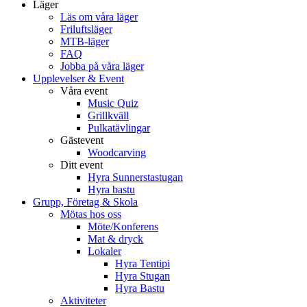
Läger
Läs om våra läger
Friluftsläger
MTB-läger
FAQ
Jobba på våra läger
Upplevelser & Event
Våra event
Music Quiz
Grillkväll
Pulkatävlingar
Gästevent
Woodcarving
Ditt event
Hyra Sunnerstastugan
Hyra bastu
Grupp, Företag & Skola
Mötas hos oss
Möte/Konferens
Mat & dryck
Lokaler
Hyra Tentipi
Hyra Stugan
Hyra Bastu
Aktiviteter