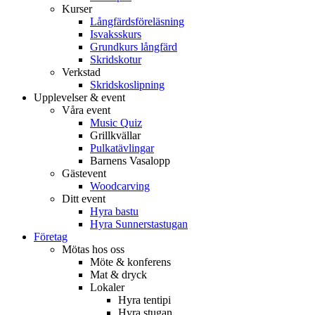
Kurser
Långfärdsföreläsning
Isvaksskurs
Grundkurs långfärd
Skridskotur
Verkstad
Skridskoslipning
Upplevelser & event
Våra event
Music Quiz
Grillkvällar
Pulkatävlingar
Barnens Vasalopp
Gästevent
Woodcarving
Ditt event
Hyra bastu
Hyra Sunnerstastugan
Företag
Mötas hos oss
Möte & konferens
Mat & dryck
Lokaler
Hyra tentipi
Hyra stugan