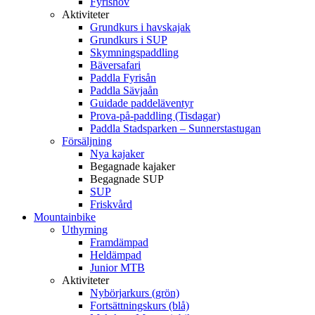
Fyrishov
Aktiviteter
Grundkurs i havskajak
Grundkurs i SUP
Skymningspaddling
Bäversafari
Paddla Fyrisån
Paddla Sävjaån
Guidade paddeläventyr
Prova-på-paddling (Tisdagar)
Paddla Stadsparken – Sunnerstastugan
Försäljning
Nya kajaker
Begagnade kajaker
Begagnade SUP
SUP
Friskvård
Mountainbike
Uthyrning
Framdämpad
Heldämpad
Junior MTB
Aktiviteter
Nybörjarkurs (grön)
Fortsättningskurs (blå)