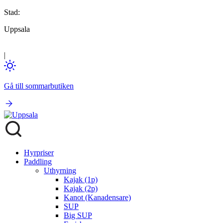
Stad:
Uppsala
|
Gå till sommarbutiken
Hyrpriser
Paddling
Uthyrning
Kajak (1p)
Kajak (2p)
Kanot (Kanadensare)
SUP
Big SUP