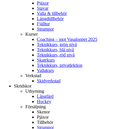
Pjäxor
Stavar
Valla & tillbehör
Längdtillbehör
Fjälltur
Strumpor
Kurser
Coaching – mot Vasaloppet 2025
Teknikkurs, grön nivå
Teknikkurs, blå nivå
Teknikkurs, röd nivå
Skatekurs
Teknikkurs, privatlektion
Vallakurs
Verkstad
Skidverkstad
Skridskor
Uthyrning
Långfärd
Hockey
Försäljning
Skenor
Pjäxor
Tillbehör
Strumpor