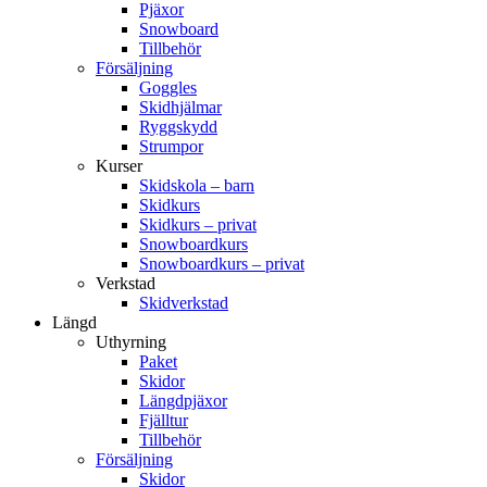
Pjäxor
Snowboard
Tillbehör
Försäljning
Goggles
Skidhjälmar
Ryggskydd
Strumpor
Kurser
Skidskola – barn
Skidkurs
Skidkurs – privat
Snowboardkurs
Snowboardkurs – privat
Verkstad
Skidverkstad
Längd
Uthyrning
Paket
Skidor
Längdpjäxor
Fjälltur
Tillbehör
Försäljning
Skidor