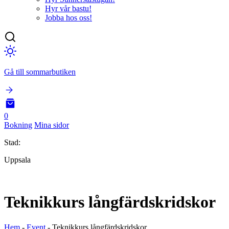
Hyr vår bastu!
Jobba hos oss!
Gå till sommarbutiken
0
Bokning
Mina sidor
Stad:
Uppsala
Teknikkurs långfärdskridskor
Hem
-
Event
-
Teknikkurs långfärdskridskor