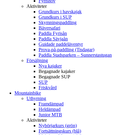
Fyrishov
Aktiviteter
Grundkurs i havskajak
Grundkurs i SUP
Skymningspaddling
Bäversafari
Paddla Fyrisån
Paddla Sävjaån
Guidade paddeläventyr
Prova-på-paddling (Tisdagar)
Paddla Stadsparken – Sunnerstastugan
Försäljning
Nya kajaker
Begagnade kajaker
Begagnade SUP
SUP
Friskvård
Mountainbike
Uthyrning
Framdämpad
Heldämpad
Junior MTB
Aktiviteter
Nybörjarkurs (grön)
Fortsättningskurs (blå)