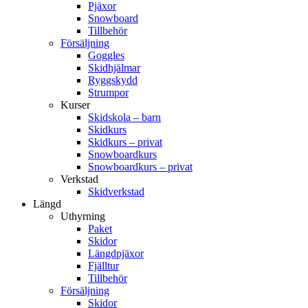
Pjäxor
Snowboard
Tillbehör
Försäljning
Goggles
Skidhjälmar
Ryggskydd
Strumpor
Kurser
Skidskola – barn
Skidkurs
Skidkurs – privat
Snowboardkurs
Snowboardkurs – privat
Verkstad
Skidverkstad
Längd
Uthyrning
Paket
Skidor
Längdpjäxor
Fjälltur
Tillbehör
Försäljning
Skidor