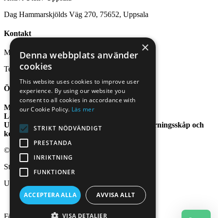
Dag Hammarskjölds Väg 270, 75652, Uppsala
Kontakt
×
Mail:
uppsala@aktivtuteliv.nu
Denna webbplats använder
cookies
Telefon:
070 772 28 27
This website uses cookies to improve user
Öppettider
experience. By using our website you
consent to all cookies in accordance with
Mån-Fre:
10.00-18.00
our Cookie Policy.
Läs mer
Lör-Sön:
10.00-16.00
Uthyrningen är alltid tillgänglig via våra uthyrningsskåp och
STRIKT NÖDVÄNDIGT
koder.
PRESTANDA
© 2026 Aktivt Uteliv. All Rights Reserved
INRIKTNING
Stad:
FUNKTIONER
Uppsala
ACCEPTERA ALLA
AVVISA ALLT
VISA DETALJER
Följ oss på: