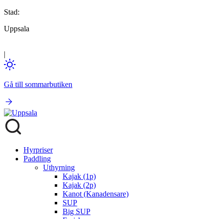
Stad:
Uppsala
|
Gå till sommarbutiken
Hyrpriser
Paddling
Uthyrning
Kajak (1p)
Kajak (2p)
Kanot (Kanadensare)
SUP
Big SUP