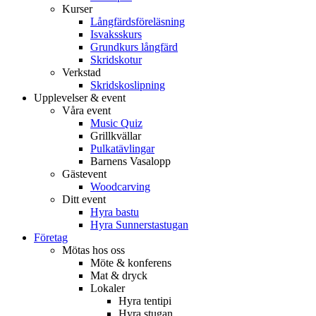
Kurser
Långfärdsföreläsning
Isvaksskurs
Grundkurs långfärd
Skridskotur
Verkstad
Skridskoslipning
Upplevelser & event
Våra event
Music Quiz
Grillkvällar
Pulkatävlingar
Barnens Vasalopp
Gästevent
Woodcarving
Ditt event
Hyra bastu
Hyra Sunnerstastugan
Företag
Mötas hos oss
Möte & konferens
Mat & dryck
Lokaler
Hyra tentipi
Hyra stugan