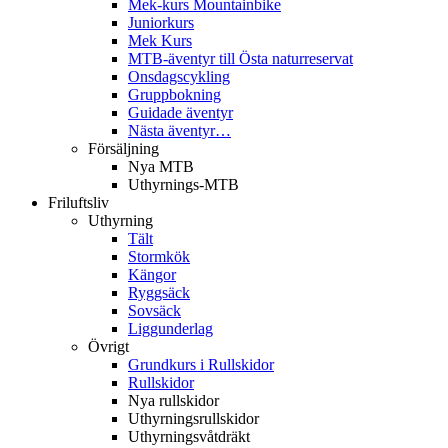
Mek-kurs Mountainbike
Juniorkurs
Mek Kurs
MTB-äventyr till Östa naturreservat
Onsdagscykling
Gruppbokning
Guidade äventyr
Nästa äventyr…
Försäljning
Nya MTB
Uthyrnings-MTB
Friluftsliv
Uthyrning
Tält
Stormkök
Kängor
Ryggsäck
Sovsäck
Liggunderlag
Övrigt
Grundkurs i Rullskidor
Rullskidor
Nya rullskidor
Uthyrningsrullskidor
Uthyrningsvåtdräkt