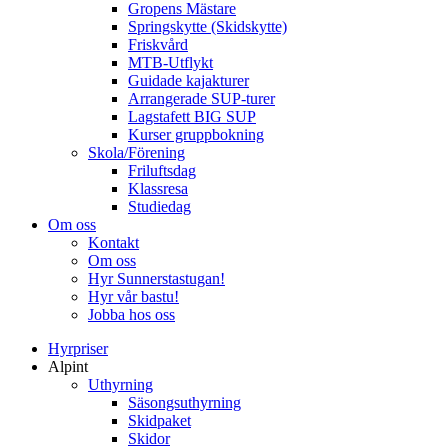
Gropens Mästare
Springskytte (Skidskytte)
Friskvård
MTB-Utflykt
Guidade kajakturer
Arrangerade SUP-turer
Lagstafett BIG SUP
Kurser gruppbokning
Skola/Förening
Friluftsdag
Klassresa
Studiedag
Om oss
Kontakt
Om oss
Hyr Sunnerstastugan!
Hyr vår bastu!
Jobba hos oss
Hyrpriser
Alpint
Uthyrning
Säsongsuthyrning
Skidpaket
Skidor