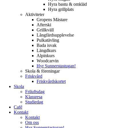
Hyra bastu & omkläd
Hyra grillplats
Aktiviteter
Gropens Mästare
Afterski
Grillkväll
Långfärdsupplevelse
Pulkatävling
Bada isvak
Längdkurs
Alpinkurs
Woodcarvin
Hyr Sunnerstastugan!
Skola & föreningar
Friskvård
Friskvårdskortet
Skola
Friluftsdag
Klassresa
Studiedag
Café
Kontakt
Kontakt
Om oss
Hyr Sunnerstastugan!