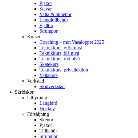
Pjäxor
Stavar
Valla & tillbehör
Längdtillbehör
Fjälltur
Strumpor
Kurser
Coaching – mot Vasaloppet 2025
Teknikkurs, grön nivå
Teknikkurs, blå nivå
Teknikkurs, röd nivå
Skatekurs
Teknikkurs, privatlektion
Vallakurs
Verkstad
Skidverkstad
Skridskor
Uthyrning
Långfärd
Hockey
Försäljning
Skenor
Pjäxor
Tillbehör
Strumpor