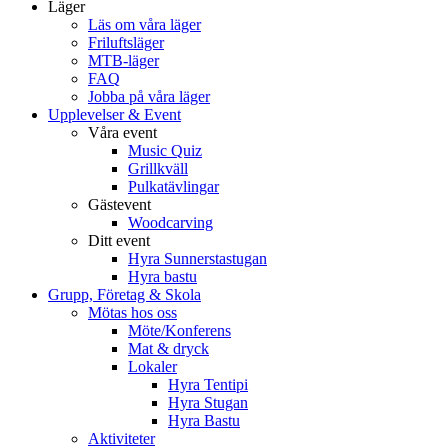
Läger
Läs om våra läger
Friluftsläger
MTB-läger
FAQ
Jobba på våra läger
Upplevelser & Event
Våra event
Music Quiz
Grillkväll
Pulkatävlingar
Gästevent
Woodcarving
Ditt event
Hyra Sunnerstastugan
Hyra bastu
Grupp, Företag & Skola
Mötas hos oss
Möte/Konferens
Mat & dryck
Lokaler
Hyra Tentipi
Hyra Stugan
Hyra Bastu
Aktiviteter