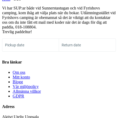
Vi har SUP:ar både vid Sunnerstastugan och vid Fyrishovs
camping, kom ihåg att välja plats när du bokar. Utlämningsstället vid
Fyrishovs camping är obemannat så det är viktigt att du kontaktar
oss om du inte fått ett mail med koder när det är dags för dig att
paddla, 018-108804.
Trevlig paddeltur!
Pickup date
Return date
Bra länkar
Om oss
Mitt konto
Blogg
Vår miljöpolicy
Allmänna villkor
GDPR
Adress
Aktivt Uteliv Uppsala