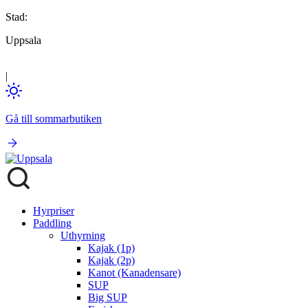
Stad:
Uppsala
|
Gå till sommarbutiken
Hyrpriser
Paddling
Uthyrning
Kajak (1p)
Kajak (2p)
Kanot (Kanadensare)
SUP
Big SUP