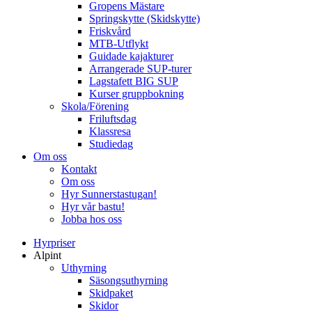
Gropens Mästare
Springskytte (Skidskytte)
Friskvård
MTB-Utflykt
Guidade kajakturer
Arrangerade SUP-turer
Lagstafett BIG SUP
Kurser gruppbokning
Skola/Förening
Friluftsdag
Klassresa
Studiedag
Om oss
Kontakt
Om oss
Hyr Sunnerstastugan!
Hyr vår bastu!
Jobba hos oss
Hyrpriser
Alpint
Uthyrning
Säsongsuthyrning
Skidpaket
Skidor