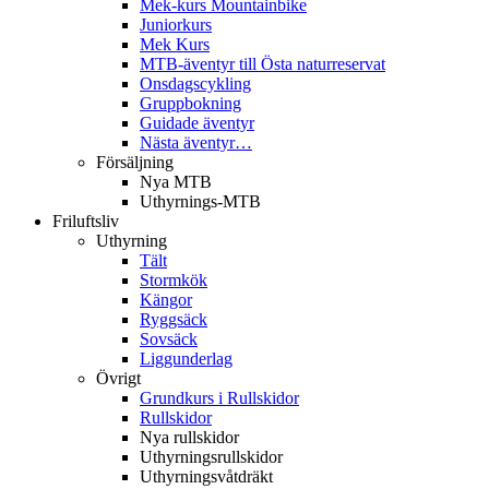
Mek-kurs Mountainbike
Juniorkurs
Mek Kurs
MTB-äventyr till Östa naturreservat
Onsdagscykling
Gruppbokning
Guidade äventyr
Nästa äventyr…
Försäljning
Nya MTB
Uthyrnings-MTB
Friluftsliv
Uthyrning
Tält
Stormkök
Kängor
Ryggsäck
Sovsäck
Liggunderlag
Övrigt
Grundkurs i Rullskidor
Rullskidor
Nya rullskidor
Uthyrningsrullskidor
Uthyrningsvåtdräkt