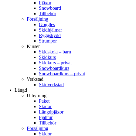
Pjäxor
Snowboard
Tillbehör
Försäljning
Goggles
Skidhjälmar
Ryggskydd
Strumpor
Kurser
Skidskola – barn
Skidkurs
Skidkurs – privat
Snowboardkurs
Snowboardkurs – privat
Verkstad
Skidverkstad
Längd
Uthyrning
Paket
Skidor
Längdpjäxor
Fjälltur
Tillbehör
Försäljning
Skidor