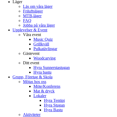
Läger
Läs om våra läger
Friluftsläger
MTB-läger
FAQ
Jobba på våra läger
Upplevelser & Event
Våra event
Music Quiz
Grillkväll
Pulkatävlingar
Gästevent
Woodcarving
Ditt event
Hyra Sunnerstastugan
Hyra bastu
Grupp, Företag & Skola
Mötas hos oss
Möte/Konferens
Mat & dryck
Lokaler
Hyra Tentipi
Hyra Stugan
Hyra Bastu
Aktiviteter