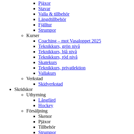
Pjäxor
Stavar
Valla & tillbehör
Längdtillbehör
Fjälltur
Strumpor
Kurser
Coaching – mot Vasaloppet 2025
Teknikkurs, grön nivå
Teknikkurs, blå nivå
Teknikkurs, röd nivå
Skatekurs
Teknikkurs, privatlektion
Vallakurs
Verkstad
Skidverkstad
Skridskor
Uthyrning
Långfärd
Hockey
Försäljning
Skenor
Pjäxor
Tillbehör
Strumpor