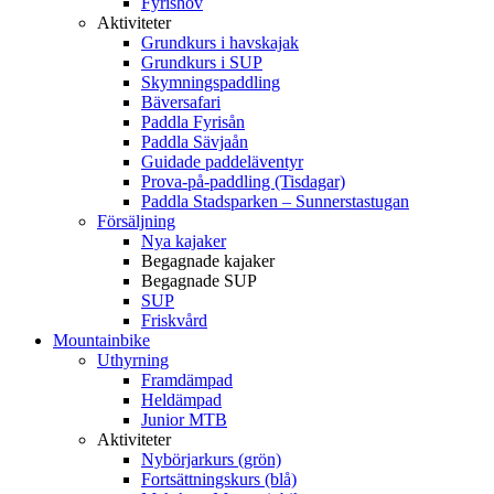
Fyrishov
Aktiviteter
Grundkurs i havskajak
Grundkurs i SUP
Skymningspaddling
Bäversafari
Paddla Fyrisån
Paddla Sävjaån
Guidade paddeläventyr
Prova-på-paddling (Tisdagar)
Paddla Stadsparken – Sunnerstastugan
Försäljning
Nya kajaker
Begagnade kajaker
Begagnade SUP
SUP
Friskvård
Mountainbike
Uthyrning
Framdämpad
Heldämpad
Junior MTB
Aktiviteter
Nybörjarkurs (grön)
Fortsättningskurs (blå)