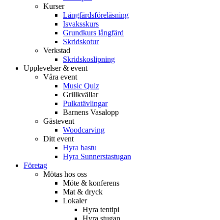
Kurser
Långfärdsföreläsning
Isvaksskurs
Grundkurs långfärd
Skridskotur
Verkstad
Skridskoslipning
Upplevelser & event
Våra event
Music Quiz
Grillkvällar
Pulkatävlingar
Barnens Vasalopp
Gästevent
Woodcarving
Ditt event
Hyra bastu
Hyra Sunnerstastugan
Företag
Mötas hos oss
Möte & konferens
Mat & dryck
Lokaler
Hyra tentipi
Hyra stugan