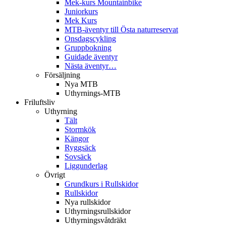
Mek-kurs Mountainbike
Juniorkurs
Mek Kurs
MTB-äventyr till Östa naturreservat
Onsdagscykling
Gruppbokning
Guidade äventyr
Nästa äventyr…
Försäljning
Nya MTB
Uthyrnings-MTB
Friluftsliv
Uthyrning
Tält
Stormkök
Kängor
Ryggsäck
Sovsäck
Liggunderlag
Övrigt
Grundkurs i Rullskidor
Rullskidor
Nya rullskidor
Uthyrningsrullskidor
Uthyrningsvåtdräkt