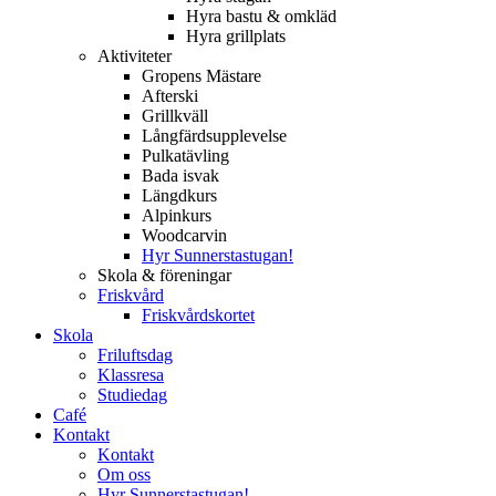
Hyra bastu & omkläd
Hyra grillplats
Aktiviteter
Gropens Mästare
Afterski
Grillkväll
Långfärdsupplevelse
Pulkatävling
Bada isvak
Längdkurs
Alpinkurs
Woodcarvin
Hyr Sunnerstastugan!
Skola & föreningar
Friskvård
Friskvårdskortet
Skola
Friluftsdag
Klassresa
Studiedag
Café
Kontakt
Kontakt
Om oss
Hyr Sunnerstastugan!