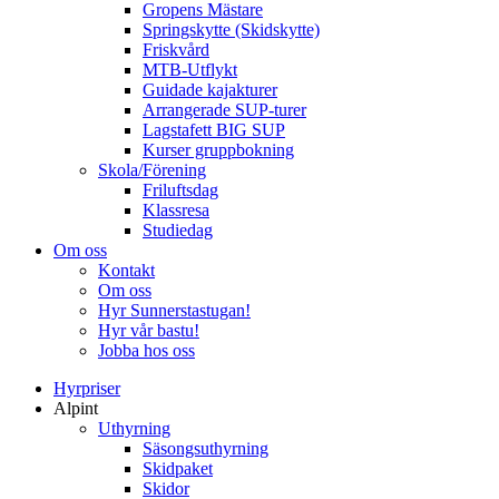
Gropens Mästare
Springskytte (Skidskytte)
Friskvård
MTB-Utflykt
Guidade kajakturer
Arrangerade SUP-turer
Lagstafett BIG SUP
Kurser gruppbokning
Skola/Förening
Friluftsdag
Klassresa
Studiedag
Om oss
Kontakt
Om oss
Hyr Sunnerstastugan!
Hyr vår bastu!
Jobba hos oss
Hyrpriser
Alpint
Uthyrning
Säsongsuthyrning
Skidpaket
Skidor