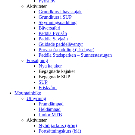
Fyrishov
Aktiviteter
Grundkurs i havskajak
Grundkurs i SUP
Skymningspaddling
Bäversafari
Paddla Fyrisån
Paddla Sävjaån
Guidade paddeläventyr
Prova-på-paddling (Tisdagar)
Paddla Stadsparken – Sunnerstastugan
Försäljning
Nya kajaker
Begagnade kajaker
Begagnade SUP
SUP
Friskvård
Mountainbike
Uthyrning
Framdämpad
Heldämpad
Junior MTB
Aktiviteter
Nybörjarkurs (grön)
Fortsättningskurs (blå)