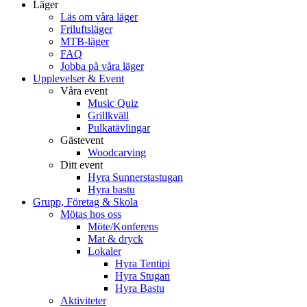
Läger
Läs om våra läger
Friluftsläger
MTB-läger
FAQ
Jobba på våra läger
Upplevelser & Event
Våra event
Music Quiz
Grillkväll
Pulkatävlingar
Gästevent
Woodcarving
Ditt event
Hyra Sunnerstastugan
Hyra bastu
Grupp, Företag & Skola
Mötas hos oss
Möte/Konferens
Mat & dryck
Lokaler
Hyra Tentipi
Hyra Stugan
Hyra Bastu
Aktiviteter