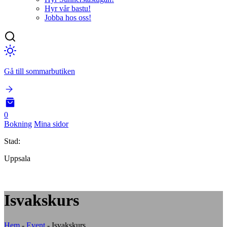
Hyr vår bastu!
Jobba hos oss!
Gå till sommarbutiken
0
Bokning
Mina sidor
Stad:
Uppsala
Isvakskurs
Hem
-
Event
-
Isvakskurs