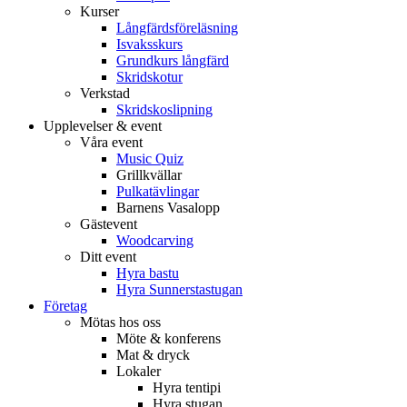
Kurser
Långfärdsföreläsning
Isvaksskurs
Grundkurs långfärd
Skridskotur
Verkstad
Skridskoslipning
Upplevelser & event
Våra event
Music Quiz
Grillkvällar
Pulkatävlingar
Barnens Vasalopp
Gästevent
Woodcarving
Ditt event
Hyra bastu
Hyra Sunnerstastugan
Företag
Mötas hos oss
Möte & konferens
Mat & dryck
Lokaler
Hyra tentipi
Hyra stugan