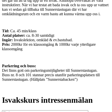
det går till att ta sig upp ur en isvak. Alltihopa övervakas av våra
instruktörer. När vi har testat att bada isvak och ta oss upp ur vattnet
kan vi sedan gå tillbaka till Sunnerstastugan där vi har
omklädningsrum och en varm bastu att kunna värma upp oss i.
Tid:
Ca. 45 min/klass
Antal platser:
ca. 8-30 samtidigt
Ingår:
Isvakslektion, omkläd & ev.bastubad.
Pris:
2000kr för en klassomgång & 1000kr varje ytterligare
klassomgång
Parkering och buss:
Det finns gott om parkeringsmöjligheter till Sunnerstastugan.
Buss nr. 8 och 101 stannar precis utanför parkeringsplatsen till
Sunnerstastugan. (Hållplats ”Sunnerstabacken”)
Isvakskurs intressenmälan