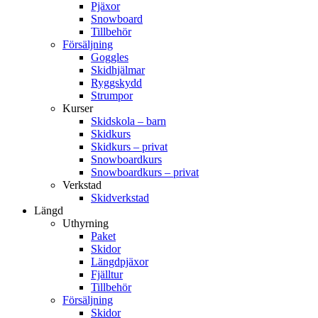
Pjäxor
Snowboard
Tillbehör
Försäljning
Goggles
Skidhjälmar
Ryggskydd
Strumpor
Kurser
Skidskola – barn
Skidkurs
Skidkurs – privat
Snowboardkurs
Snowboardkurs – privat
Verkstad
Skidverkstad
Längd
Uthyrning
Paket
Skidor
Längdpjäxor
Fjälltur
Tillbehör
Försäljning
Skidor