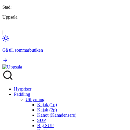
Stad:
Uppsala
|
Gå till sommarbutiken
Hyrpriser
Paddling
Uthyrning
Kajak (1p)
Kajak (2p)
Kanot (Kanadensare)
SUP
Big SUP