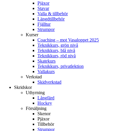
Pjäxor
Stavar
Valla & tillbehör
Längdtillbehör
Fjälltur
Strumpor
Kurser
Coaching – mot Vasaloppet 2025
Teknikkurs, grön nivå
Teknikkurs, blå nivå
Teknikkurs, röd nivå
Skatekurs
Teknikkurs, privatlektion
Vallakurs
Verkstad
Skidverkstad
Skridskor
Uthyrning
Långfärd
Hockey
Försäljning
Skenor
Pjäxor
Tillbehör
Strumpor