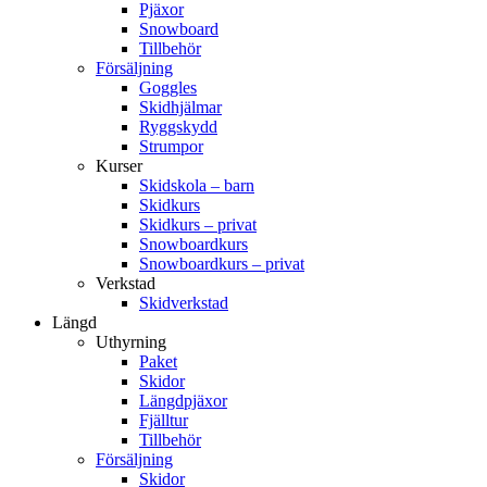
Pjäxor
Snowboard
Tillbehör
Försäljning
Goggles
Skidhjälmar
Ryggskydd
Strumpor
Kurser
Skidskola – barn
Skidkurs
Skidkurs – privat
Snowboardkurs
Snowboardkurs – privat
Verkstad
Skidverkstad
Längd
Uthyrning
Paket
Skidor
Längdpjäxor
Fjälltur
Tillbehör
Försäljning
Skidor