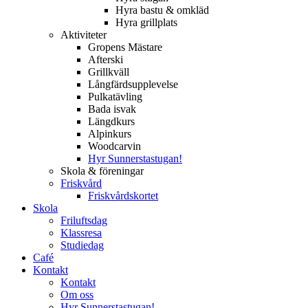
Hyra bastu & omkläd
Hyra grillplats
Aktiviteter
Gropens Mästare
Afterski
Grillkväll
Långfärdsupplevelse
Pulkatävling
Bada isvak
Längdkurs
Alpinkurs
Woodcarvin
Hyr Sunnerstastugan!
Skola & föreningar
Friskvård
Friskvårdskortet
Skola
Friluftsdag
Klassresa
Studiedag
Café
Kontakt
Kontakt
Om oss
Hyr Sunnerstastugan!