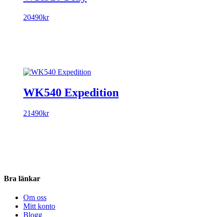
20490
kr
WK540 Expedition
21490
kr
Bra länkar
Om oss
Mitt konto
Blogg