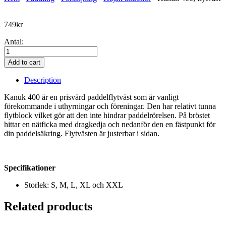
749
kr
Antal:
Kanuk
400,
Add to cart
flytväst
quantity
Description
Kanuk 400 är en prisvärd paddelflytväst som är vanligt
förekommande i uthyrningar och föreningar. Den har relativt tunna
flytblock vilket gör att den inte hindrar paddelrörelsen. På bröstet
hittar en nätficka med dragkedja och nedanför den en fästpunkt för
din paddelsäkring. Flytvästen är justerbar i sidan.
Specifikationer
Storlek: S, M, L, XL och XXL
Related products