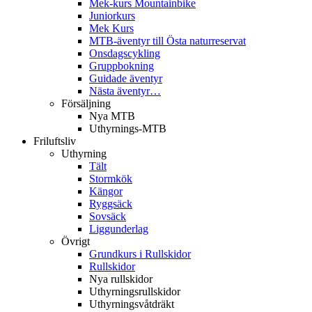
Mek-kurs Mountainbike
Juniorkurs
Mek Kurs
MTB-äventyr till Östa naturreservat
Onsdagscykling
Gruppbokning
Guidade äventyr
Nästa äventyr…
Försäljning
Nya MTB
Uthyrnings-MTB
Friluftsliv
Uthyrning
Tält
Stormkök
Kängor
Ryggsäck
Sovsäck
Liggunderlag
Övrigt
Grundkurs i Rullskidor
Rullskidor
Nya rullskidor
Uthyrningsrullskidor
Uthyrningsvåtdräkt