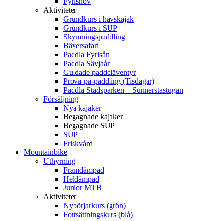
Fyrishov
Aktiviteter
Grundkurs i havskajak
Grundkurs i SUP
Skymningspaddling
Bäversafari
Paddla Fyrisån
Paddla Sävjaån
Guidade paddeläventyr
Prova-på-paddling (Tisdagar)
Paddla Stadsparken – Sunnerstastugan
Försäljning
Nya kajaker
Begagnade kajaker
Begagnade SUP
SUP
Friskvård
Mountainbike
Uthyrning
Framdämpad
Heldämpad
Junior MTB
Aktiviteter
Nybörjarkurs (grön)
Fortsättningskurs (blå)