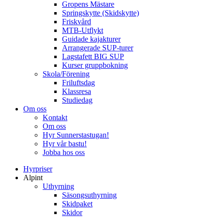
Gropens Mästare
Springskytte (Skidskytte)
Friskvård
MTB-Utflykt
Guidade kajakturer
Arrangerade SUP-turer
Lagstafett BIG SUP
Kurser gruppbokning
Skola/Förening
Friluftsdag
Klassresa
Studiedag
Om oss
Kontakt
Om oss
Hyr Sunnerstastugan!
Hyr vår bastu!
Jobba hos oss
Hyrpriser
Alpint
Uthyrning
Säsongsuthyrning
Skidpaket
Skidor