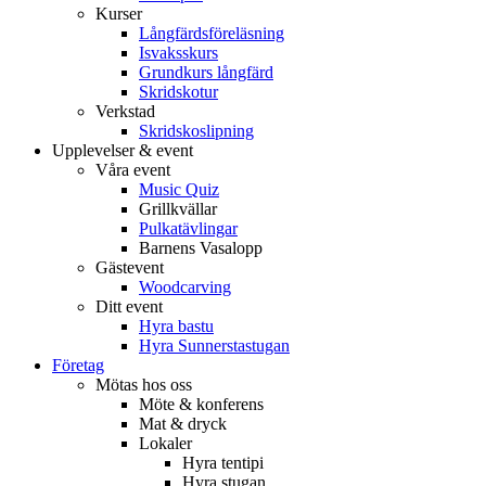
Kurser
Långfärdsföreläsning
Isvaksskurs
Grundkurs långfärd
Skridskotur
Verkstad
Skridskoslipning
Upplevelser & event
Våra event
Music Quiz
Grillkvällar
Pulkatävlingar
Barnens Vasalopp
Gästevent
Woodcarving
Ditt event
Hyra bastu
Hyra Sunnerstastugan
Företag
Mötas hos oss
Möte & konferens
Mat & dryck
Lokaler
Hyra tentipi
Hyra stugan