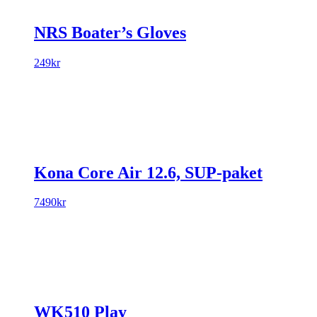
NRS Boater’s Gloves
249
kr
Kona Core Air 12.6, SUP-paket
7490
kr
WK510 Play