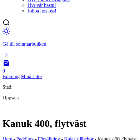
Hyr vår bastu!
Jobba hos oss!
Gå till sommarbutiken
0
Bokning
Mina sidor
Stad:
Uppsala
Kanuk 400, flytväst
Hem
-
Paddling
-
Försäljning
-
Kajak tillbehör
-
Kanuk 400, flytväst