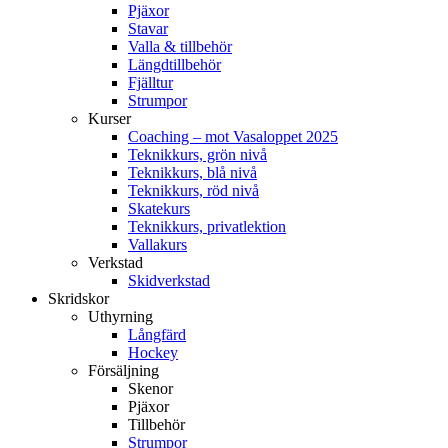
Pjäxor
Stavar
Valla & tillbehör
Längdtillbehör
Fjälltur
Strumpor
Kurser
Coaching – mot Vasaloppet 2025
Teknikkurs, grön nivå
Teknikkurs, blå nivå
Teknikkurs, röd nivå
Skatekurs
Teknikkurs, privatlektion
Vallakurs
Verkstad
Skidverkstad
Skridskor
Uthyrning
Långfärd
Hockey
Försäljning
Skenor
Pjäxor
Tillbehör
Strumpor