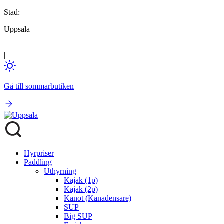
Stad:
Uppsala
|
Gå till sommarbutiken
Hyrpriser
Paddling
Uthyrning
Kajak (1p)
Kajak (2p)
Kanot (Kanadensare)
SUP
Big SUP