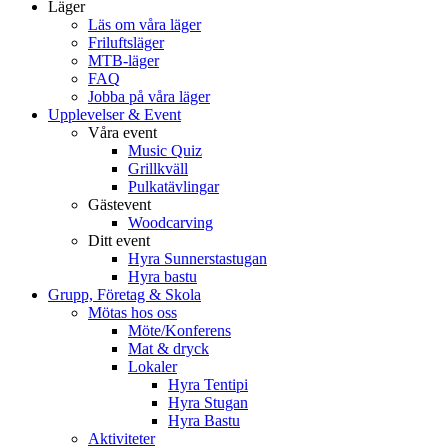
Läger
Läs om våra läger
Friluftsläger
MTB-läger
FAQ
Jobba på våra läger
Upplevelser & Event
Våra event
Music Quiz
Grillkväll
Pulkatävlingar
Gästevent
Woodcarving
Ditt event
Hyra Sunnerstastugan
Hyra bastu
Grupp, Företag & Skola
Mötas hos oss
Möte/Konferens
Mat & dryck
Lokaler
Hyra Tentipi
Hyra Stugan
Hyra Bastu
Aktiviteter