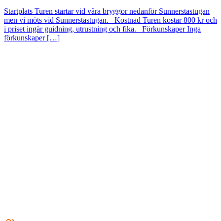
Startplats Turen startar vid våra bryggor nedanför Sunnerstastugan
men vi möts vid Sunnerstastugan. Kostnad Turen kostar 800 kr och
i priset ingår guidning, utrustning och fika. Förkunskaper Inga
förkunskaper […]