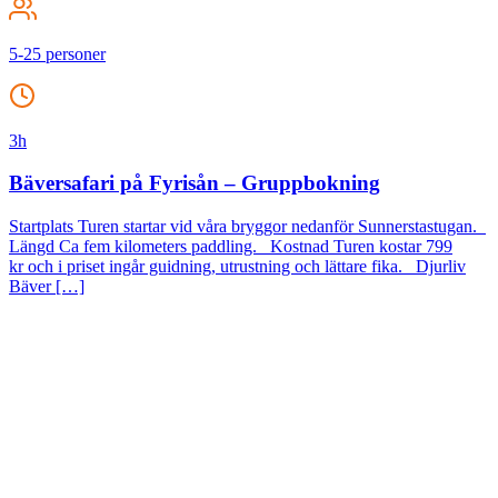
5-25 personer
3h
Bäversafari på Fyrisån – Gruppbokning
Startplats Turen startar vid våra bryggor nedanför Sunnerstastugan.
Längd Ca fem kilometers paddling. Kostnad Turen kostar 799
kr och i priset ingår guidning, utrustning och lättare fika. Djurliv
Bäver […]