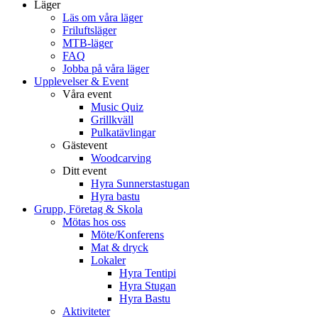
Läger
Läs om våra läger
Friluftsläger
MTB-läger
FAQ
Jobba på våra läger
Upplevelser & Event
Våra event
Music Quiz
Grillkväll
Pulkatävlingar
Gästevent
Woodcarving
Ditt event
Hyra Sunnerstastugan
Hyra bastu
Grupp, Företag & Skola
Mötas hos oss
Möte/Konferens
Mat & dryck
Lokaler
Hyra Tentipi
Hyra Stugan
Hyra Bastu
Aktiviteter