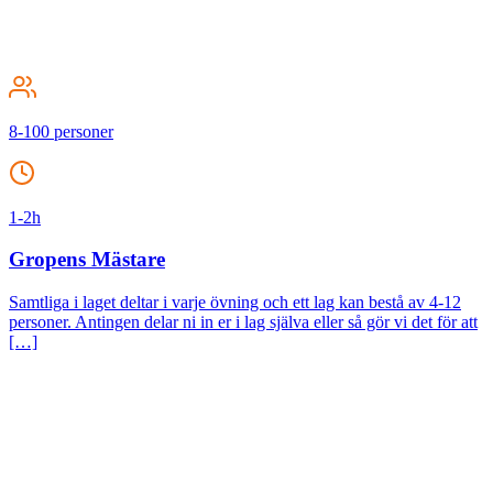
8-100 personer
1-2h
Gropens Mästare
Samtliga i laget deltar i varje övning och ett lag kan bestå av 4-12
personer. Antingen delar ni in er i lag själva eller så gör vi det för att
[…]