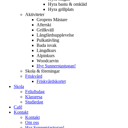
Hyra bastu & omkläd
Hyra grillplats
Aktiviteter
Gropens Mästare
Afterski
Grillkväll
Långfärdsupplevelse
Pulkatävling
Bada isvak
Längdkurs
Alpinkurs
Woodcarvin
Hyr Sunnerstastugan!
Skola & föreningar
Friskvård
Friskvårdskortet
Skola
Friluftsdag
Klassresa
Studiedag
Café
Kontakt
Kontakt
Om oss
Hyr Sunnerstastugan!