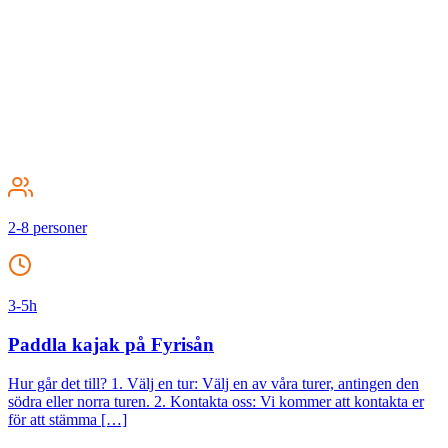
2-8 personer
3-5h
Paddla kajak på Fyrisån
Hur går det till? 1. Välj en tur: Välj en av våra turer, antingen den
södra eller norra turen. 2. Kontakta oss: Vi kommer att kontakta er
för att stämma […]