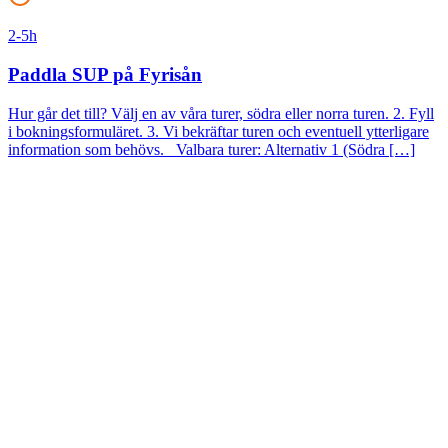
2-5h
Paddla SUP på Fyrisån
Hur går det till? Välj en av våra turer, södra eller norra turen. 2. Fyll
i bokningsformuläret. 3. Vi bekräftar turen och eventuell ytterligare
information som behövs. Valbara turer: Alternativ 1 (Södra […]