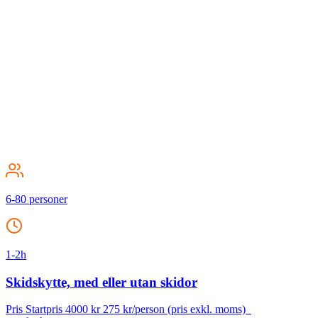
6-80 personer
1-2h
Skidskytte, med eller utan skidor
Pris Startpris 4000 kr 275 kr/person (pris exkl. moms)