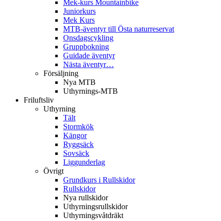
Mek-kurs Mountainbike
Juniorkurs
Mek Kurs
MTB-äventyr till Östa naturreservat
Onsdagscykling
Gruppbokning
Guidade äventyr
Nästa äventyr…
Försäljning
Nya MTB
Uthyrnings-MTB
Friluftsliv
Uthyrning
Tält
Stormkök
Kängor
Ryggsäck
Sovsäck
Liggunderlag
Övrigt
Grundkurs i Rullskidor
Rullskidor
Nya rullskidor
Uthyrningsrullskidor
Uthyrningsvåtdräkt