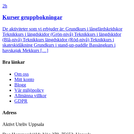
2h
Kurser gruppbokningar
De aktiviteter som vi erbjuder är: Grundkurs i långfärdskridskor
Teknikkurs i längdskidor (Grön-nivå) Teknikkurs i längdskidor
(Blå-nivå) Teknikkurs längdskidor (Röd-nivå) Teknikkurs i
skateskidåkning Grundkurs i stand-up-paddle Bassängkurs i
havskajak Mekkurs […]
Bra länkar
Om oss
Mitt konto
Blogg
Vår miljöpolicy
Allmänna villkor
GDPR
Adress
Aktivt Uteliv Uppsala