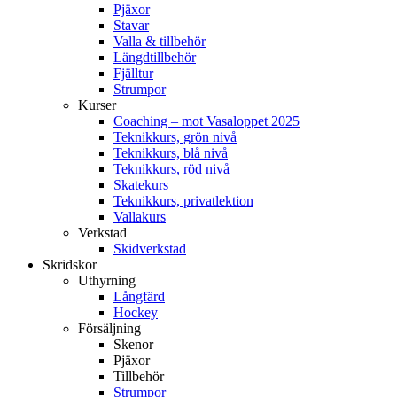
Pjäxor
Stavar
Valla & tillbehör
Längdtillbehör
Fjälltur
Strumpor
Kurser
Coaching – mot Vasaloppet 2025
Teknikkurs, grön nivå
Teknikkurs, blå nivå
Teknikkurs, röd nivå
Skatekurs
Teknikkurs, privatlektion
Vallakurs
Verkstad
Skidverkstad
Skridskor
Uthyrning
Långfärd
Hockey
Försäljning
Skenor
Pjäxor
Tillbehör
Strumpor