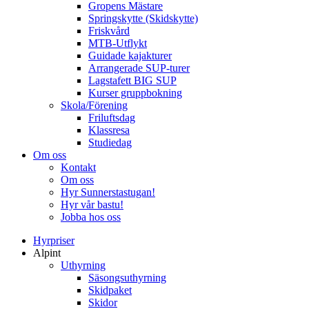
Gropens Mästare
Springskytte (Skidskytte)
Friskvård
MTB-Utflykt
Guidade kajakturer
Arrangerade SUP-turer
Lagstafett BIG SUP
Kurser gruppbokning
Skola/Förening
Friluftsdag
Klassresa
Studiedag
Om oss
Kontakt
Om oss
Hyr Sunnerstastugan!
Hyr vår bastu!
Jobba hos oss
Hyrpriser
Alpint
Uthyrning
Säsongsuthyrning
Skidpaket
Skidor