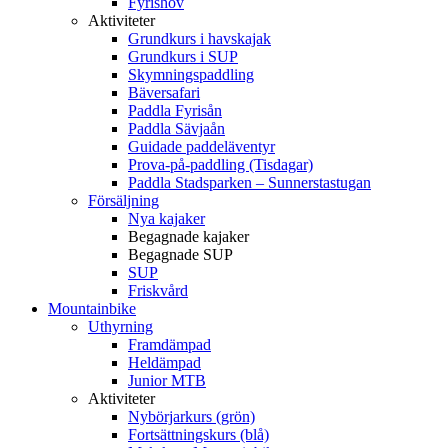
Fyrishov
Aktiviteter
Grundkurs i havskajak
Grundkurs i SUP
Skymningspaddling
Bäversafari
Paddla Fyrisån
Paddla Sävjaån
Guidade paddeläventyr
Prova-på-paddling (Tisdagar)
Paddla Stadsparken – Sunnerstastugan
Försäljning
Nya kajaker
Begagnade kajaker
Begagnade SUP
SUP
Friskvård
Mountainbike
Uthyrning
Framdämpad
Heldämpad
Junior MTB
Aktiviteter
Nybörjarkurs (grön)
Fortsättningskurs (blå)