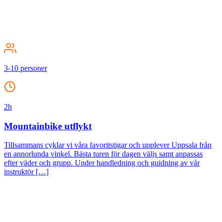
3-10 personer
2h
Mountainbike utflykt
Tillsammans cyklar vi våra favoritstigar och upplever Uppsala från
en annorlunda vinkel. Bästa turen för dagen väljs samt anpassas
efter väder och grupp. Under handledning och guidning av vår
instruktör […]