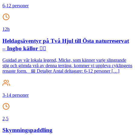
6-12 personer
12h
Heldagsäventyr på Två Hjul till Östa naturreservat
– Ingbo källor 🚵‍♂️
Guidad av vår lokala legend, Micke, som känner varje slingrande
stig och gömda vrå av denna terräng, kommer vi uppleva cyklingens
renaste form. 📅 Detaljer Antal deltagare: 6-12 personer […]
3-14 personer
2,5
Skymningspaddling