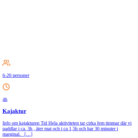
6-20 personer
4h
Kajaktur
Info om kajakturen Tid Hela aktiviteten tar cirka fem timmar där vi
paddlar i ca. 3h , äter mat och i ca 1,5h och har 30 minuter i
marginal. […]