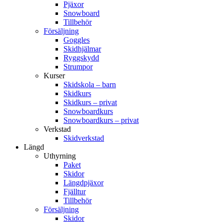
Pjäxor
Snowboard
Tillbehör
Försäljning
Goggles
Skidhjälmar
Ryggskydd
Strumpor
Kurser
Skidskola – barn
Skidkurs
Skidkurs – privat
Snowboardkurs
Snowboardkurs – privat
Verkstad
Skidverkstad
Längd
Uthyrning
Paket
Skidor
Längdpjäxor
Fjälltur
Tillbehör
Försäljning
Skidor