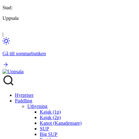
Stad:
Uppsala
|
Gå till sommarbutiken
Hyrpriser
Paddling
Uthyrning
Kajak (1p)
Kajak (2p)
Kanot (Kanadensare)
SUP
Big SUP