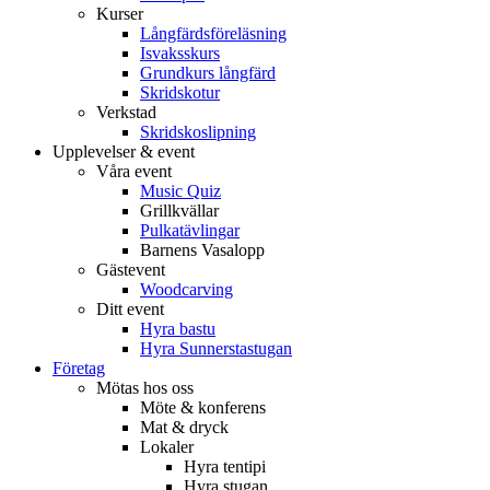
Kurser
Långfärdsföreläsning
Isvaksskurs
Grundkurs långfärd
Skridskotur
Verkstad
Skridskoslipning
Upplevelser & event
Våra event
Music Quiz
Grillkvällar
Pulkatävlingar
Barnens Vasalopp
Gästevent
Woodcarving
Ditt event
Hyra bastu
Hyra Sunnerstastugan
Företag
Mötas hos oss
Möte & konferens
Mat & dryck
Lokaler
Hyra tentipi
Hyra stugan