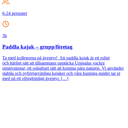
6-24 personer
3h
Paddla kajak – grupp/företag
Ta med kollegorna på äventyr! Att paddla kajak är ett roligt
och härligt sätt att tillsammans upptäcka Uppsalas vackra
omgivningar, ett oslagbart sätt att komma nära naturen. Vi använder
stabila och nybörjarvänliga kajaker och våra kunniga guider tar er
med på ett oförglömligt äventyr. […]