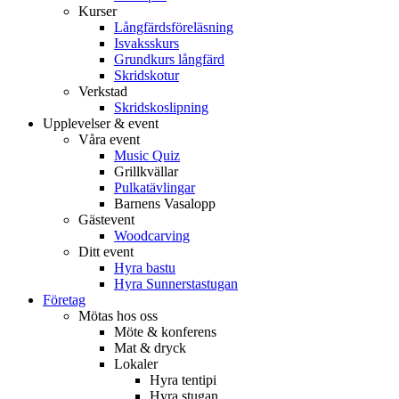
Kurser
Långfärdsföreläsning
Isvaksskurs
Grundkurs långfärd
Skridskotur
Verkstad
Skridskoslipning
Upplevelser & event
Våra event
Music Quiz
Grillkvällar
Pulkatävlingar
Barnens Vasalopp
Gästevent
Woodcarving
Ditt event
Hyra bastu
Hyra Sunnerstastugan
Företag
Mötas hos oss
Möte & konferens
Mat & dryck
Lokaler
Hyra tentipi
Hyra stugan