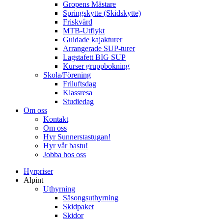
Gropens Mästare
Springskytte (Skidskytte)
Friskvård
MTB-Utflykt
Guidade kajakturer
Arrangerade SUP-turer
Lagstafett BIG SUP
Kurser gruppbokning
Skola/Förening
Friluftsdag
Klassresa
Studiedag
Om oss
Kontakt
Om oss
Hyr Sunnerstastugan!
Hyr vår bastu!
Jobba hos oss
Hyrpriser
Alpint
Uthyrning
Säsongsuthyrning
Skidpaket
Skidor