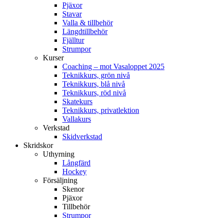
Pjäxor
Stavar
Valla & tillbehör
Längdtillbehör
Fjälltur
Strumpor
Kurser
Coaching – mot Vasaloppet 2025
Teknikkurs, grön nivå
Teknikkurs, blå nivå
Teknikkurs, röd nivå
Skatekurs
Teknikkurs, privatlektion
Vallakurs
Verkstad
Skidverkstad
Skridskor
Uthyrning
Långfärd
Hockey
Försäljning
Skenor
Pjäxor
Tillbehör
Strumpor