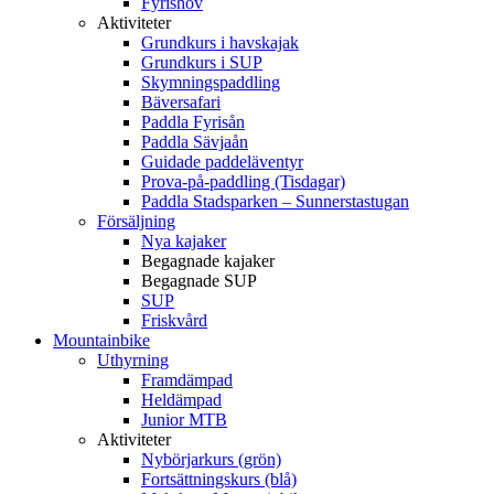
Fyrishov
Aktiviteter
Grundkurs i havskajak
Grundkurs i SUP
Skymningspaddling
Bäversafari
Paddla Fyrisån
Paddla Sävjaån
Guidade paddeläventyr
Prova-på-paddling (Tisdagar)
Paddla Stadsparken – Sunnerstastugan
Försäljning
Nya kajaker
Begagnade kajaker
Begagnade SUP
SUP
Friskvård
Mountainbike
Uthyrning
Framdämpad
Heldämpad
Junior MTB
Aktiviteter
Nybörjarkurs (grön)
Fortsättningskurs (blå)