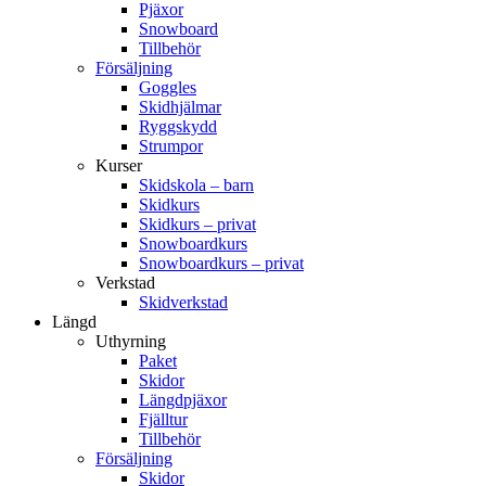
Pjäxor
Snowboard
Tillbehör
Försäljning
Goggles
Skidhjälmar
Ryggskydd
Strumpor
Kurser
Skidskola – barn
Skidkurs
Skidkurs – privat
Snowboardkurs
Snowboardkurs – privat
Verkstad
Skidverkstad
Längd
Uthyrning
Paket
Skidor
Längdpjäxor
Fjälltur
Tillbehör
Försäljning
Skidor