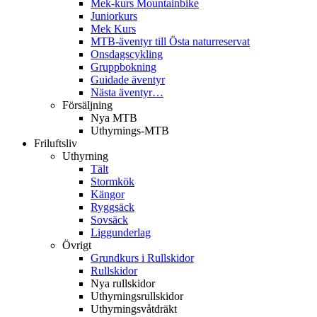
Mek-kurs Mountainbike
Juniorkurs
Mek Kurs
MTB-äventyr till Östa naturreservat
Onsdagscykling
Gruppbokning
Guidade äventyr
Nästa äventyr…
Försäljning
Nya MTB
Uthyrnings-MTB
Friluftsliv
Uthyrning
Tält
Stormkök
Kängor
Ryggsäck
Sovsäck
Liggunderlag
Övrigt
Grundkurs i Rullskidor
Rullskidor
Nya rullskidor
Uthyrningsrullskidor
Uthyrningsvåtdräkt