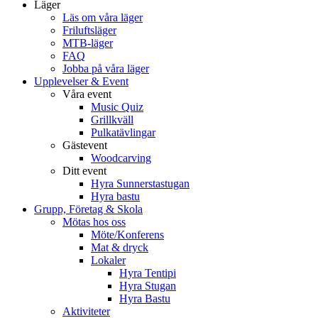
Läger
Läs om våra läger
Friluftsläger
MTB-läger
FAQ
Jobba på våra läger
Upplevelser & Event
Våra event
Music Quiz
Grillkväll
Pulkatävlingar
Gästevent
Woodcarving
Ditt event
Hyra Sunnerstastugan
Hyra bastu
Grupp, Företag & Skola
Mötas hos oss
Möte/Konferens
Mat & dryck
Lokaler
Hyra Tentipi
Hyra Stugan
Hyra Bastu
Aktiviteter