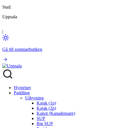
Stad:
Uppsala
|
Gå till sommarbutiken
Hyrpriser
Paddling
Uthyrning
Kajak (1p)
Kajak (2p)
Kanot (Kanadensare)
SUP
Big SUP